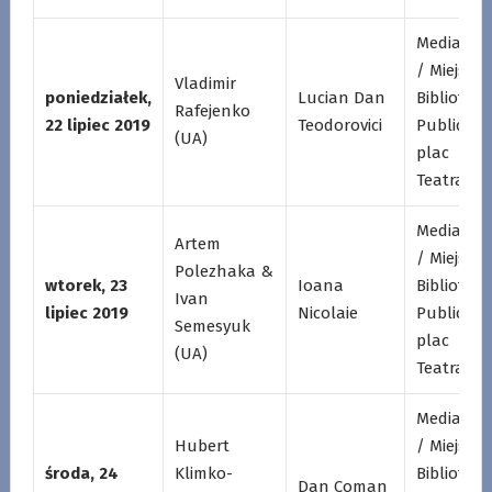
Mediatek
/ Miejska
Vladimir
poniedziałek,
Lucian Dan
Biblioteka
Rafejenko
22 lipiec 2019
Teodorovici
Publiczna
(UA)
plac
Teatralny
Mediatek
Artem
/ Miejska
Polezhaka &
wtorek, 23
Ioana
Biblioteka
Ivan
lipiec 2019
Nicolaie
Publiczna
Semesyuk
plac
(UA)
Teatralny
Mediatek
Hubert
/ Miejska
środa, 24
Klimko-
Biblioteka
Dan Coman