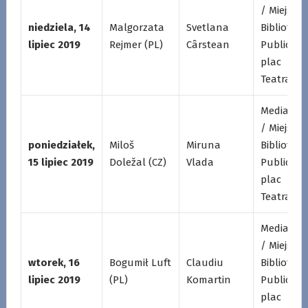
/ Miejska
niedziela, 14
Malgorzata
Svetlana
Biblioteka
lipiec 2019
Rejmer (PL)
Cârstean
Publiczna
plac
Teatralny
Mediatek
/ Miejska
poniedziałek,
Miloš
Miruna
Biblioteka
15 lipiec 2019
Doležal (CZ)
Vlada
Publiczna
plac
Teatralny
Mediatek
/ Miejska
wtorek, 16
Bogumił Luft
Claudiu
Biblioteka
lipiec 2019
(PL)
Komartin
Publiczna
plac