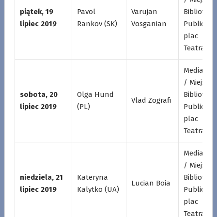
piątek, 19
Pavol
Varujan
Biblioteka
lipiec 2019
Rankov (SK)
Vosganian
Publiczna
plac
Teatralny
Mediatek
/ Miejska
sobota, 20
Olga Hund
Biblioteka
Vlad Zografi
lipiec 2019
(PL)
Publiczna
plac
Teatralny
Mediatek
/ Miejska
niedziela, 21
Kateryna
Biblioteka
Lucian Boia
lipiec 2019
Kalytko (UA)
Publiczna
plac
Teatralny