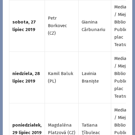
Mediatek
/ Miejska
Petr
sobota, 27
Gianina
Biblioteka
Borkovec
lipiec 2019
Cărbunariu
Publiczna
(CZ)
plac
Teatralny
Mediatek
/ Miejska
niedziela, 28
Kamil Baluk
Lavinia
Biblioteka
lipiec 2019
(PL)
Braniște
Publiczna
plac
Teatralny
Mediatek
/ Miejska
poniedziałek,
Magdaléna
Tatiana
Biblioteka
29 lipiec 2019
Platzová (CZ)
Ţîbuleac
Publiczna