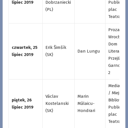
lipiec 2019
Dobrzaniecki
Publiczna
(PL)
plac
Teatralny
Proza /
Wrocławs
Dom
czwartek, 25
Erik Šimšík
Dan Lungu
Literatury
lipiec 2019
(SK)
Przejście
Garncarsk
2
Mediatek
/ Miejska
Václav
Marin
piątek, 26
Biblioteka
Kostelanski
Mălaicu-
lipiec 2019
Publiczna
(SK)
Hondrari
plac
Teatralny