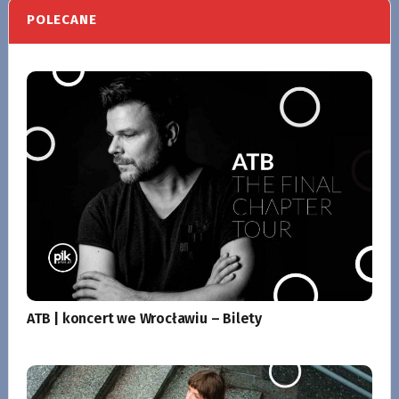
POLECANE
ATB | koncert we Wrocławiu – Bilety