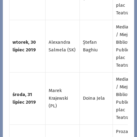
plac
Teatralny
Mediatek
/ Miejska
wtorek, 30
Alexandra
Ștefan
Biblioteka
lipiec 2019
Salmela (SK)
Baghiu
Publiczna
plac
Teatralny
Mediatek
/ Miejska
Marek
środa, 31
Biblioteka
Krajewski
Doina Jela
lipiec 2019
Publiczna
(PL)
plac
Teatralny
Proza /