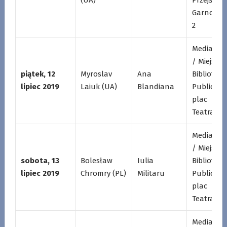
Garncarsk
2
Mediatek
/ Miejska
piątek, 12
Myroslav
Ana
Biblioteka
lipiec 2019
Laiuk (UA)
Blandiana
Publiczna
plac
Teatralny
Mediatek
/ Miejska
sobota, 13
Bolesław
Iulia
Biblioteka
lipiec 2019
Chromry (PL)
Militaru
Publiczna
plac
Teatralny
Mediatek