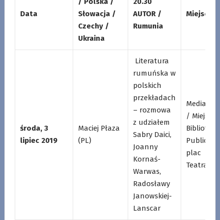
/ Polska /
20.30
Data
Słowacja /
AUTOR /
Miejsce
Czechy /
Rumunia
Ukraina
Literatura
rumuńska w
polskich
przekładach
Mediatek
– rozmowa
/ Miejska
z udziałem
środa, 3
Maciej Płaza
Biblioteka
Sabry Daici,
lipiec 2019
(PL)
Publiczna
Joanny
plac
Kornaś-
Teatralny
Warwas,
Radosławy
Janowskiej-
Lanscar