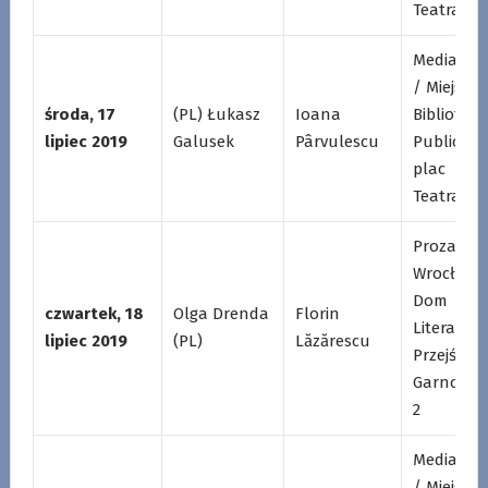
Teatralny
Mediatek
/ Miejska
środa, 17
(PL) Łukasz
Ioana
Biblioteka
lipiec 2019
Galusek
Pârvulescu
Publiczna
plac
Teatralny
Proza /
Wrocławs
Dom
czwartek, 18
Olga Drenda
Florin
Literatury
lipiec 2019
(PL)
Lăzărescu
Przejście
Garncarsk
2
Mediatek
/ Miejska