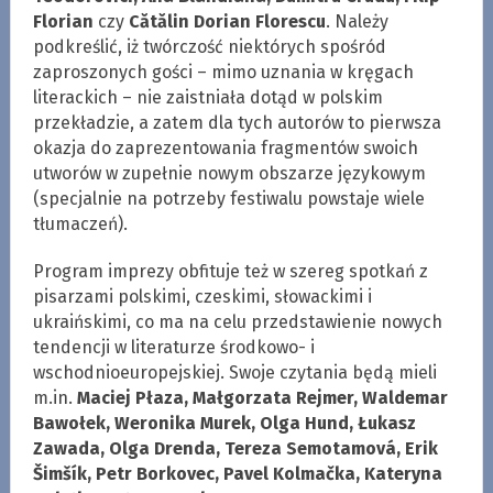
Florian
czy
Cătălin Dorian Florescu
. Należy
podkreślić, iż twórczość niektórych spośród
zaproszonych gości – mimo uznania w kręgach
literackich – nie zaistniała dotąd w polskim
przekładzie, a zatem dla tych autorów to pierwsza
okazja do zaprezentowania fragmentów swoich
utworów w zupełnie nowym obszarze językowym
(specjalnie na potrzeby festiwalu powstaje wiele
tłumaczeń).
Program imprezy obfituje też w szereg spotkań z
pisarzami polskimi, czeskimi, słowackimi i
ukraińskimi, co ma na celu przedstawienie nowych
tendencji w literaturze środkowo- i
wschodnioeuropejskiej. Swoje czytania będą mieli
m.in.
Maciej Płaza, Małgorzata Rejmer, Waldemar
Bawołek, Weronika Murek, Olga Hund, Łukasz
Zawada, Olga Drenda, Tereza Semotamová, Erik
Šimšík, Petr Borkovec, Pavel Kolmačka, Kateryna