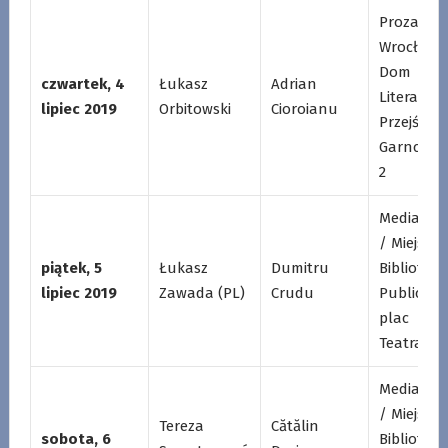
Proza /
Wrocławs
Dom
czwartek, 4
Łukasz
Adrian
Literatury
lipiec 2019
Orbitowski
Cioroianu
Przejście
Garncarsk
2
Mediatek
/ Miejska
piątek, 5
Łukasz
Dumitru
Biblioteka
lipiec 2019
Zawada (PL)
Crudu
Publiczna
plac
Teatralny
Mediatek
/ Miejska
Tereza
Cătălin
sobota, 6
Biblioteka