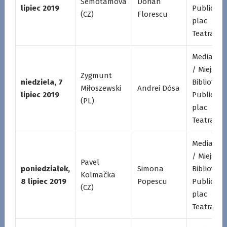
Semotamová
Dorian
lipiec 2019
Publiczna
(CZ)
Florescu
plac
Teatralny
Mediatek
/ Miejska
Zygmunt
niedziela, 7
Biblioteka
Miłoszewski
Andrei Dósa
lipiec 2019
Publiczna
(PL)
plac
Teatralny
Mediatek
/ Miejska
Pavel
poniedziałek,
Simona
Biblioteka
Kolmačka
8 lipiec 2019
Popescu
Publiczna
(CZ)
plac
Teatralny