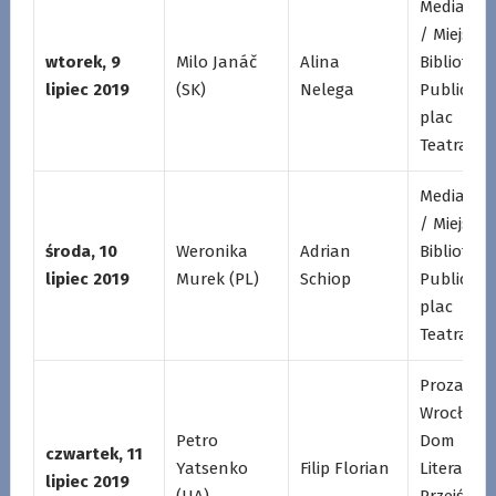
Mediatek
/ Miejska
wtorek, 9
Milo Janáč
Alina
Biblioteka
lipiec 2019
(SK)
Nelega
Publiczna
plac
Teatralny
Mediatek
/ Miejska
środa, 10
Weronika
Adrian
Biblioteka
lipiec 2019
Murek (PL)
Schiop
Publiczna
plac
Teatralny
Proza /
Wrocławs
Petro
Dom
czwartek, 11
Yatsenko
Filip Florian
Literatury
lipiec 2019
(UA)
Przejście