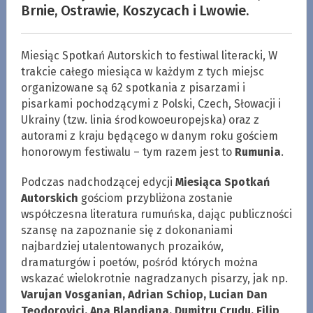
Brnie, Ostrawie, Koszycach i Lwowie.
Miesiąc Spotkań Autorskich to festiwal literacki, W
trakcie całego miesiąca w każdym z tych miejsc
organizowane są 62 spotkania z pisarzami i
pisarkami pochodzącymi z Polski, Czech, Słowacji i
Ukrainy (tzw. linia środkowoeuropejska) oraz z
autorami z kraju będącego w danym roku gościem
honorowym festiwalu – tym razem jest to
Rumunia
.
Podczas nadchodzącej edycji
Miesiąca Spotkań
Autorskich
gościom przybliżona zostanie
współczesna literatura rumuńska, dając publiczności
szansę na zapoznanie się z dokonaniami
najbardziej utalentowanych prozaików,
dramaturgów i poetów, pośród których można
wskazać wielokrotnie nagradzanych pisarzy, jak np.
Varujan Vosganian, Adrian Schiop, Lucian Dan
Teodorovici, Ana Blandiana, Dumitru Crudu, Filip