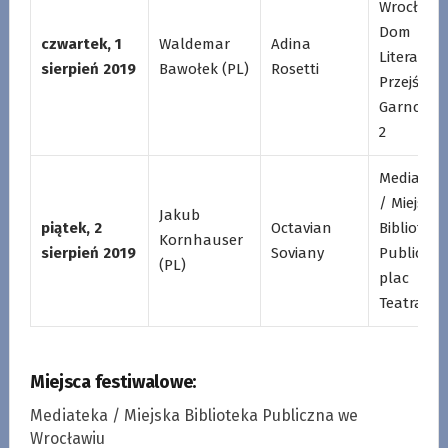
Wrocławs
Dom
czwartek, 1
Waldemar
Adina
Literatury
sierpień 2019
Bawołek (PL)
Rosetti
Przejście
Garncarsk
2
Mediatek
/ Miejska
Jakub
piątek, 2
Octavian
Biblioteka
Kornhauser
sierpień 2019
Soviany
Publiczna
(PL)
plac
Teatralny
Miejsca festiwalowe:
Mediateka / Miejska Biblioteka Publiczna we
Wrocławiu