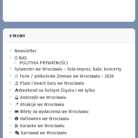
STRONY
Newsletter
O NAS
POLITYKA PRYWATNOŚCI
Sylwester we Wrocławiu – lista imprez, bale, koncerty
⛄️ Ferie / półkolonie Zimowe we Wrocławiu – 2026
⛱️ Plaże i beach bary we Wrocławiu
⛺️Weekend na Dolnym Śląsku i nie tylko
🔮 Andrzejki we Wrocławiu
📍 Atrakcje we Wrocławiu
🎟️ Bilety na wydarzenia we Wrocławiu
🎃 Halloween we Wrocławiu
🎤 Karaoke we Wrocławiu
🎭 Karnawał we Wrocławiu