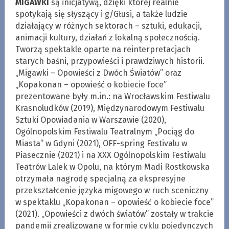
MIGAWKI
są inicjatywą, dzięki której realnie
spotykają się słyszący i g/Głusi, a także ludzie
działający w różnych sektorach – sztuki, edukacji,
animacji kultury, działań z lokalną społecznością.
Tworzą spektakle oparte na reinterpretacjach
starych baśni, przypowieści i prawdziwych historii.
„Migawki – Opowieści z Dwóch Światów” oraz
„Kopakonan – opowieść o kobiecie foce”
prezentowane były m.in.: na Wrocławskim Festiwalu
Krasnoludków (2019), Międzynarodowym Festiwalu
Sztuki Opowiadania w Warszawie (2020),
Ogólnopolskim Festiwalu Teatralnym „Pociąg do
Miasta” w Gdyni (2021), OFF-spring Festivalu w
Piasecznie (2021) i na XXX Ogólnopolskim Festiwalu
Teatrów Lalek w Opolu, na którym Madi Rostkowska
otrzymała nagrodę specjalną za ekspresyjne
przekształcenie języka migowego w ruch sceniczny
w spektaklu „Kopakonan – opowieść o kobiecie foce”
(2021). „Opowieści z dwóch światów” zostały w trakcie
pandemii zrealizowane w formie cyklu pojedynczych