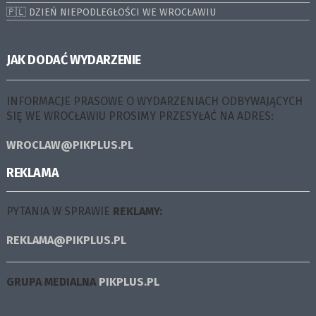
🇵🇱 DZIEŃ NIEPODLEGŁOŚCI WE WROCŁAWIU
JAK DODAĆ WYDARZENIE
INFORMACJE PRASOWE O WYDARZENIACH ODBYWAJĄCYCH
SIĘ WE WROCŁAWIU PROSIMY PRZESYŁAĆ NA ADRES:
WROCLAW@PIKPLUS.PL
REKLAMA
PYTANIA W SPRAWIE
REKLAMY:
REKLAMA@PIKPLUS.PL
GRUPA MEDIALNA
PIKPLUS.PL