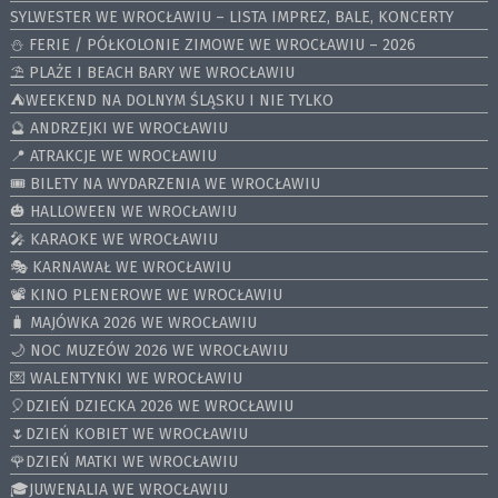
SYLWESTER WE WROCŁAWIU – LISTA IMPREZ, BALE, KONCERTY
⛄️ FERIE / PÓŁKOLONIE ZIMOWE WE WROCŁAWIU – 2026
⛱️ PLAŻE I BEACH BARY WE WROCŁAWIU
⛺️WEEKEND NA DOLNYM ŚLĄSKU I NIE TYLKO
🔮 ANDRZEJKI WE WROCŁAWIU
📍 ATRAKCJE WE WROCŁAWIU
🎟️ BILETY NA WYDARZENIA WE WROCŁAWIU
🎃 HALLOWEEN WE WROCŁAWIU
🎤 KARAOKE WE WROCŁAWIU
🎭 KARNAWAŁ WE WROCŁAWIU
📽️ KINO PLENEROWE WE WROCŁAWIU
🧳 MAJÓWKA 2026 WE WROCŁAWIU
🌙 NOC MUZEÓW 2026 WE WROCŁAWIU
💌 WALENTYNKI WE WROCŁAWIU
🎈DZIEŃ DZIECKA 2026 WE WROCŁAWIU
🌷DZIEŃ KOBIET WE WROCŁAWIU
🌹DZIEŃ MATKI WE WROCŁAWIU
🎓JUWENALIA WE WROCŁAWIU