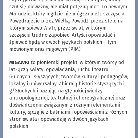
czuł się nieważny, ale miał potężną moc. I o pewnym
Marudzie, który nigdzie nie mógł znaleźć szczęścia.
Powędrujecie przez Wielką Powódź, przez step, na
którym śpiewa Wiatr, przez świat, w którym
szczęściu trudno zapobiec. Artyści opowiadać i
śpiewać będą w dwóch językach polskich – tym
mówionym oraz migowym (PJM).
MIGAWKI
to pionierski projekt, w którym twórcy od
lat łączą światy: opowiadania, ruchu i teatru;
Głuchych i słyszących; twórców kultury i pedagogów;
lokalny i uniwersalny. Zbierają historie słyszących i
g/Głuchych i bazując na głębokiej wiedzy
antropologicznej, teatralnej i choreograficznej oraz
doświadczeniu związanym z różnymi elementami
kultury, łączą je z baśniami i opowieściami z różnych
stron świata i opowiadają w dwóch językach
polskich.