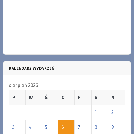
KALENDARZ WYDARZEŃ
sierpień 2026
P
W
Ś
C
P
S
N
1
2
3
4
5
6
7
8
9