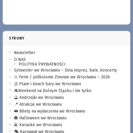
STRONY
Newsletter
O NAS
POLITYKA PRYWATNOŚCI
Sylwester we Wrocławiu – lista imprez, bale, koncerty
⛄️ Ferie / półkolonie Zimowe we Wrocławiu – 2026
⛱️ Plaże i beach bary we Wrocławiu
⛺️Weekend na Dolnym Śląsku i nie tylko
🔮 Andrzejki we Wrocławiu
📍 Atrakcje we Wrocławiu
🎟️ Bilety na wydarzenia we Wrocławiu
🎃 Halloween we Wrocławiu
🎤 Karaoke we Wrocławiu
🎭 Karnawał we Wrocławiu