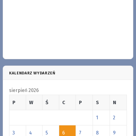
KALENDARZ WYDARZEŃ
sierpień 2026
P
W
Ś
C
P
S
N
1
2
3
4
5
6
7
8
9