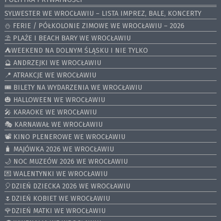
SYLWESTER WE WROCŁAWIU – LISTA IMPREZ, BALE, KONCERTY
⛄️ FERIE / PÓŁKOLONIE ZIMOWE WE WROCŁAWIU – 2026
⛱️ PLAŻE I BEACH BARY WE WROCŁAWIU
⛺️WEEKEND NA DOLNYM ŚLĄSKU I NIE TYLKO
🔮 ANDRZEJKI WE WROCŁAWIU
📍 ATRAKCJE WE WROCŁAWIU
🎟️ BILETY NA WYDARZENIA WE WROCŁAWIU
🎃 HALLOWEEN WE WROCŁAWIU
🎤 KARAOKE WE WROCŁAWIU
🎭 KARNAWAŁ WE WROCŁAWIU
📽️ KINO PLENEROWE WE WROCŁAWIU
🧳 MAJÓWKA 2026 WE WROCŁAWIU
🌙 NOC MUZEÓW 2026 WE WROCŁAWIU
💌 WALENTYNKI WE WROCŁAWIU
🎈DZIEŃ DZIECKA 2026 WE WROCŁAWIU
🌷DZIEŃ KOBIET WE WROCŁAWIU
🌹DZIEŃ MATKI WE WROCŁAWIU