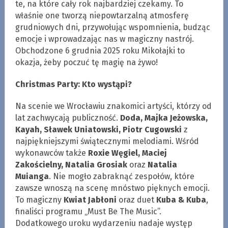
te, na które cały rok najbardziej czekamy. To
właśnie one tworzą niepowtarzalną atmosferę
grudniowych dni, przywołując wspomnienia, budząc
emocje i wprowadzając nas w magiczny nastrój.
Obchodzone 6 grudnia 2025 roku Mikołajki to
okazja, żeby poczuć tę magię na żywo!
Christmas Party: Kto wystąpi?
Na scenie we Wrocławiu znakomici artyści, którzy od
lat zachwycają publiczność.
Doda, Majka Jeżowska,
Kayah, Sławek Uniatowski, Piotr Cugowski
z
najpiękniejszymi świątecznymi melodiami. Wśród
wykonawców także
Roxie Węgiel, Maciej
Zakościelny, Natalia Grosiak
oraz
Natalia
Muianga
. Nie mogło zabraknąć zespołów, które
zawsze wnoszą na scenę mnóstwo pięknych emocji.
To magiczny
Kwiat Jabłoni
oraz duet
Kuba & Kuba
,
finaliści programu „Must Be The Music”.
Dodatkowego uroku wydarzeniu nadaje występ