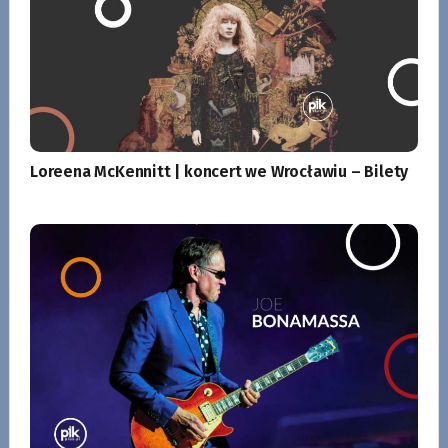
Loreena McKennitt | koncert we Wrocławiu – Bilety