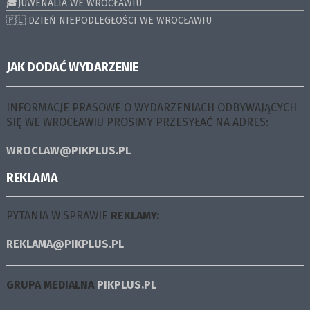
🎓JUWENALIA WE WROCŁAWIU
🇵🇱 DZIEŃ NIEPODLEGŁOŚCI WE WROCŁAWIU
JAK DODAĆ WYDARZENIE
INFORMACJE PRASOWE O WYDARZENIACH ODBYWAJĄCYCH
SIĘ WE WROCŁAWIU PROSIMY PRZESYŁAĆ NA ADRES:
WROCLAW@PIKPLUS.PL
REKLAMA
PYTANIA W SPRAWIE
REKLAMY:
REKLAMA@PIKPLUS.PL
GRUPA MEDIALNA
PIKPLUS.PL