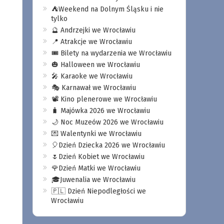
⛺️Weekend na Dolnym Śląsku i nie
tylko
🔮 Andrzejki we Wrocławiu
📍 Atrakcje we Wrocławiu
🎟️ Bilety na wydarzenia we Wrocławiu
🎃 Halloween we Wrocławiu
🎤 Karaoke we Wrocławiu
🎭 Karnawał we Wrocławiu
📽️ Kino plenerowe we Wrocławiu
🧳 Majówka 2026 we Wrocławiu
🌙 Noc Muzeów 2026 we Wrocławiu
💌 Walentynki we Wrocławiu
🎈Dzień Dziecka 2026 we Wrocławiu
🌷Dzień Kobiet we Wrocławiu
🌹Dzień Matki we Wrocławiu
🎓Juwenalia we Wrocławiu
🇵🇱 Dzień Niepodległości we
Wrocławiu