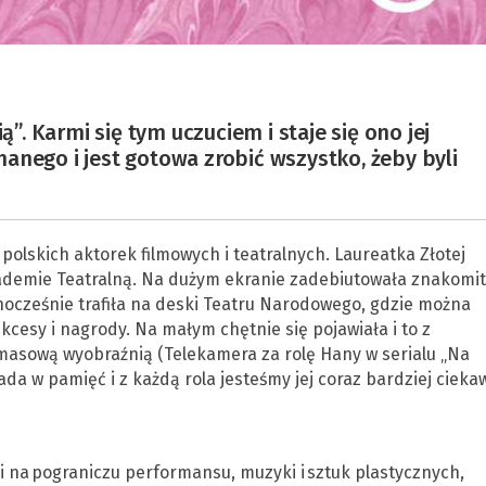
ą”. Karmi się tym uczuciem i staje się ono jej
anego i jest gotowa zrobić wszystko, żeby byli
polskich aktorek filmowych i teatralnych. Laureatka Złotej
ademie Teatralną. Na dużym ekranie zadebiutowała znakomi
dnocześnie trafiła na deski Teatru Narodowego, gdzie można
ukcesy i nagrody. Na małym chętnie się pojawiała i to z
masową wyobraźnią (Telekamera za rolę Hany w serialu „Na
ada w pamięć i z każdą rola jesteśmy jej coraz bardziej ciekaw
i na pograniczu performansu, muzyki i sztuk plastycznych,