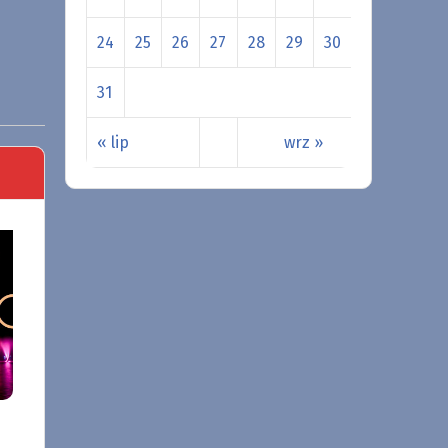
24
25
26
27
28
29
30
31
« lip
wrz »