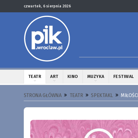
czwartek, 6 sierpnia 2026
TEATR
ART
KINO
MUZYKA
FESTIWAL
STRONA GŁÓWNA
TEATR
SPEKTAKL
MIŁOŚCI