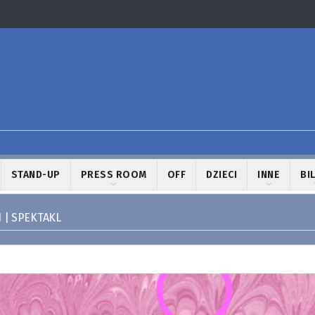
STAND-UP
PRESS ROOM
OFF
DZIECI
INNE
BI
 | SPEKTAKL