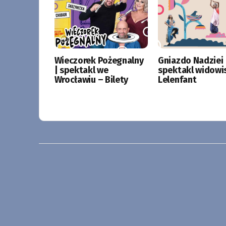
Wieczorek Pożegnalny
Gniazdo Nadziei 
| spektakl we
spektakl widowi
Wrocławiu – Bilety
Lelenfant