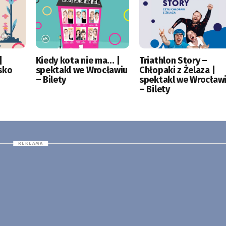
|
Kiedy kota nie ma… |
Triathlon Story –
sko
spektakl we Wrocławiu
Chłopaki z Żelaza |
– Bilety
spektakl we Wrocław
– Bilety