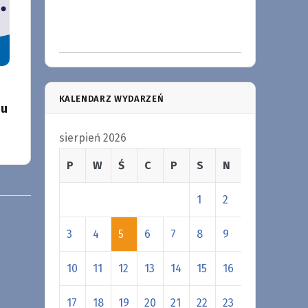
KALENDARZ WYDARZEŃ
iu
sierpień 2026
P
W
Ś
C
P
S
N
1
2
3
4
5
6
7
8
9
10
11
12
13
14
15
16
17
18
19
20
21
22
23