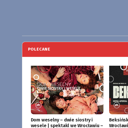
POLECANE
Dom weselny – dwie siostry i
Beksińsk
wesele | spektakl we Wrocławiu –
Wrocławi