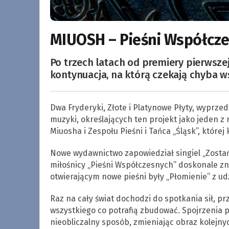
MIUOSH – Pieśni Współczes
Po trzech latach od premiery pierwszej
kontynuacja, na którą czekają chyba w
Dwa Fryderyki, Złote i Platynowe Płyty, wyprz
muzyki, określających ten projekt jako jeden z 
Miuosha i Zespołu Pieśni i Tańca „Śląsk”, której
Nowe wydawnictwo zapowiedział singiel „Zosta
miłośnicy „Pieśni Współczesnych” doskonale zn
otwierającym nowe pieśni były „Płomienie” z ud
Raz na cały świat dochodzi do spotkania sił, pr
wszystkiego co potrafią zbudować. Spojrzenia 
nieobliczalny sposób, zmieniając obraz kolejn