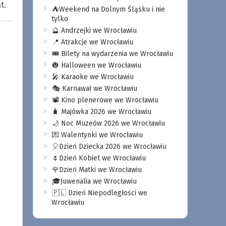
t.
⛺️Weekend na Dolnym Śląsku i nie
tylko
🔮 Andrzejki we Wrocławiu
📍 Atrakcje we Wrocławiu
🎟️ Bilety na wydarzenia we Wrocławiu
o
🎃 Halloween we Wrocławiu
🎤 Karaoke we Wrocławiu
🎭 Karnawał we Wrocławiu
📽️ Kino plenerowe we Wrocławiu
🧳 Majówka 2026 we Wrocławiu
🌙 Noc Muzeów 2026 we Wrocławiu
💌 Walentynki we Wrocławiu
🎈Dzień Dziecka 2026 we Wrocławiu
🌷Dzień Kobiet we Wrocławiu
🌹Dzień Matki we Wrocławiu
🎓Juwenalia we Wrocławiu
🇵🇱 Dzień Niepodległości we
Wrocławiu