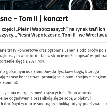
ne – Tom II | koncert
 części „Pieśni Współczesnych” na rynek trafi ich
szyscy. „Pieśni Współczesne. Tom II” we Wrocławiu
edane trasy koncertowe oraz ogromne uznanie odbiorców polsk
najlepszych w historii – tak w skrócie można opisać współpra
 korzenie sięgają 2021 roku.
ń” z gościnnym udziałem Dawida Tyszkowskiego, którego
ają z trasy koncertowej promującej album. Kolejnym singlem
ziałem IGO.
zesycenia energii istnień krążących na ślepo w nicości
pełne odgadywania przenikają się ze sobą w piękny i
ych dni. Między utarte smutną symboliką rutyny przeżywania 