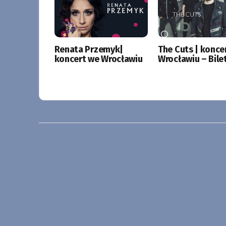
Renata Przemyk|
The Cuts | konce
koncert we Wrocławiu
Wrocławiu – Bile