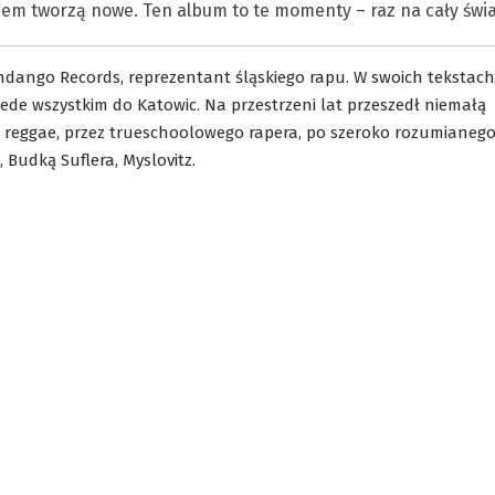
m tworzą nowe. Ten album to te momenty – raz na cały świa
andango Records, reprezentant śląskiego rapu. W swoich tekstach
zede wszystkim do Katowic. Na przestrzeni lat przeszedł niemałą
 reggae, przez trueschoolowego rapera, po szeroko rozumianeg
 Budką Suflera, Myslovitz.