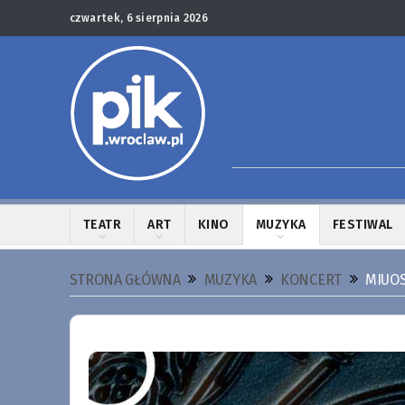
czwartek, 6 sierpnia 2026
TEATR
ART
KINO
MUZYKA
FESTIWAL
STRONA GŁÓWNA
MUZYKA
KONCERT
MIUOS