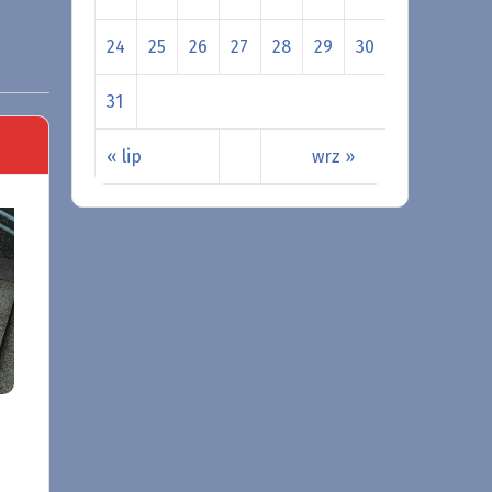
24
25
26
27
28
29
30
31
« lip
wrz »