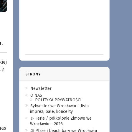
.
iej
cę
STRONY
Newsletter
O NAS
POLITYKA PRYWATNOŚCI
Sylwester we Wrocławiu – lista
imprez, bale, koncerty
⛄️ Ferie / półkolonie Zimowe we
Wrocławiu – 2026
nas
⛱️ Plaże i beach bary we Wrocławiu