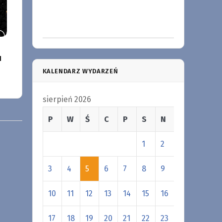
u
KALENDARZ WYDARZEŃ
sierpień 2026
P
W
Ś
C
P
S
N
1
2
3
4
5
6
7
8
9
10
11
12
13
14
15
16
17
18
19
20
21
22
23