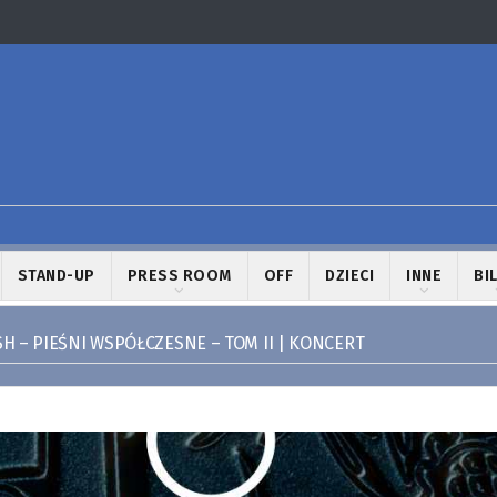
STAND-UP
PRESS ROOM
OFF
DZIECI
INNE
BI
H – PIEŚNI WSPÓŁCZESNE – TOM II | KONCERT