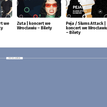
rt we
Zuta | koncert we
Peja / Slums Attack |
ty
Wrocławiu – Bilety
koncert we Wrocławi
– Bilety