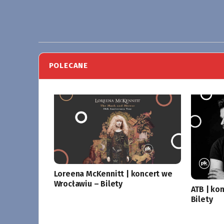
POLECANE
Loreena McKennitt | koncert we
Wrocławiu – Bilety
ATB | ko
Bilety