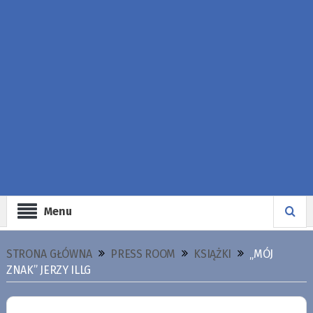
Menu
STRONA GŁÓWNA
PRESS ROOM
KSIĄŻKI
„MÓJ
ZNAK” JERZY ILLG