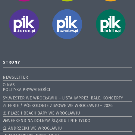
STRONY
NEWSLETTER
O NAS
POLITYKA PRYWATNOŚCI
SYLWESTER WE WROCŁAWIU – LISTA IMPREZ, BALE, KONCERTY
⛄️ FERIE / PÓŁKOLONIE ZIMOWE WE WROCŁAWIU – 2026
⛱️ PLAŻE I BEACH BARY WE WROCŁAWIU
⛺️WEEKEND NA DOLNYM ŚLĄSKU I NIE TYLKO
🔮 ANDRZEJKI WE WROCŁAWIU