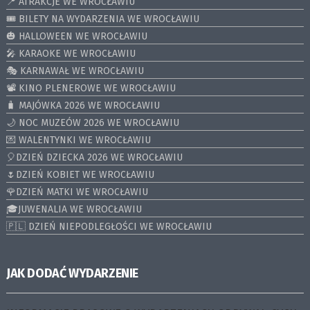
📍 ATRAKCJE WE WROCŁAWIU
🎟️ BILETY NA WYDARZENIA WE WROCŁAWIU
🎃 HALLOWEEN WE WROCŁAWIU
🎤 KARAOKE WE WROCŁAWIU
🎭 KARNAWAŁ WE WROCŁAWIU
📽️ KINO PLENEROWE WE WROCŁAWIU
🧳 MAJÓWKA 2026 WE WROCŁAWIU
🌙 NOC MUZEÓW 2026 WE WROCŁAWIU
💌 WALENTYNKI WE WROCŁAWIU
🎈DZIEŃ DZIECKA 2026 WE WROCŁAWIU
🌷DZIEŃ KOBIET WE WROCŁAWIU
🌹DZIEŃ MATKI WE WROCŁAWIU
🎓JUWENALIA WE WROCŁAWIU
🇵🇱 DZIEŃ NIEPODLEGŁOŚCI WE WROCŁAWIU
JAK DODAĆ WYDARZENIE