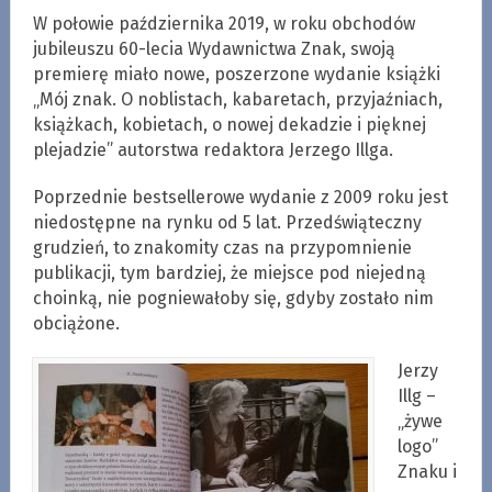
W połowie października 2019, w roku obchodów
jubileuszu 60-lecia Wydawnictwa Znak, swoją
premierę miało nowe, poszerzone wydanie książki
„Mój znak. O noblistach, kabaretach, przyjaźniach,
książkach, kobietach, o nowej dekadzie i pięknej
plejadzie” autorstwa redaktora Jerzego Illga.
Poprzednie bestsellerowe wydanie z 2009 roku jest
niedostępne na rynku od 5 lat. Przedświąteczny
grudzień, to znakomity czas na przypomnienie
publikacji, tym bardziej, że miejsce pod niejedną
choinką, nie pogniewałoby się, gdyby zostało nim
obciążone.
Jerzy
Illg –
„żywe
logo”
Znaku i