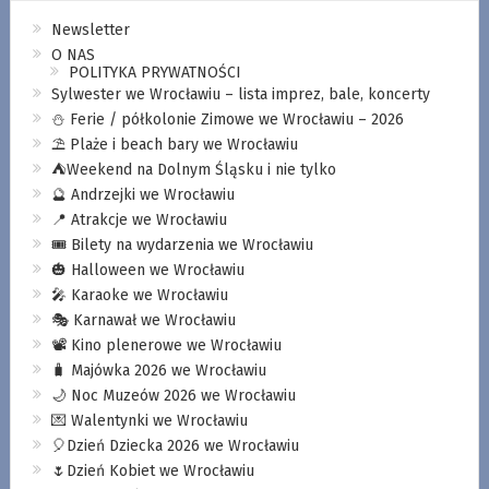
Newsletter
O NAS
POLITYKA PRYWATNOŚCI
Sylwester we Wrocławiu – lista imprez, bale, koncerty
⛄️ Ferie / półkolonie Zimowe we Wrocławiu – 2026
⛱️ Plaże i beach bary we Wrocławiu
⛺️Weekend na Dolnym Śląsku i nie tylko
🔮 Andrzejki we Wrocławiu
📍 Atrakcje we Wrocławiu
🎟️ Bilety na wydarzenia we Wrocławiu
🎃 Halloween we Wrocławiu
🎤 Karaoke we Wrocławiu
🎭 Karnawał we Wrocławiu
📽️ Kino plenerowe we Wrocławiu
🧳 Majówka 2026 we Wrocławiu
🌙 Noc Muzeów 2026 we Wrocławiu
💌 Walentynki we Wrocławiu
🎈Dzień Dziecka 2026 we Wrocławiu
🌷Dzień Kobiet we Wrocławiu