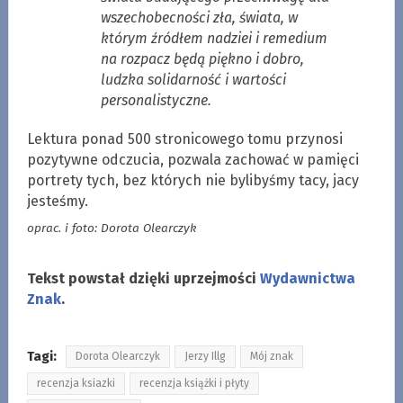
wszechobecności zła, świata, w
którym źródłem nadziei i remedium
na rozpacz będą piękno i dobro,
ludzka solidarność i wartości
personalistyczne.
Lektura ponad 500 stronicowego tomu przynosi
pozytywne odczucia, pozwala zachować w pamięci
portrety tych, bez których nie bylibyśmy tacy, jacy
jesteśmy.
oprac. i foto: Dorota Olearczyk
Tekst powstał dzięki uprzejmości
Wydawnictwa
Znak
.
Tagi:
Dorota Olearczyk
Jerzy Illg
Mój znak
recenzja ksiazki
recenzja książki i płyty