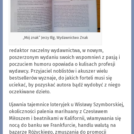
„Mój znak” Jerzy Illg, Wydawnictwo Znak
redaktor naczelny wydawnictwa, w nowym,
poszerzonym wydaniu swoich wspomnień z pasją i
poczuciem humoru opowiada o kulisach profesji
wydawcy. Przyjaciel noblistów i akuszer wielu
bestsellerów wyznaje, do jakich forteli musi się
uciekać, by pozyskać autora bądź wydobyć z niego
oczekiwane dzieło.
Ujawnia tajemnice loteryjek u Wisławy Szymborskiej,
okoliczności palenia marihuany z Czesławem
Miłoszem i beatnikami w Kalifornii, włamywania się
nocą do banku we Frankfurcie, handlu walutą na
bazarze Różyckiego, zmuszania do promocji