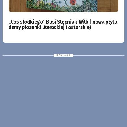
„Coś słodkiego” Basi Stępniak-Wilk | nowa płyta
damy piosenki literackiej i autorskiej