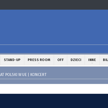
STAND-UP
PRESS ROOM
OFF
DZIECI
INNE
BI
LAT POLSKI W UE | KONCERT