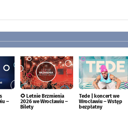
s
🌻 Letnie Brzmienia
Tede | koncert we
iu –
2026 we Wrocławiu –
Wrocławiu – Wstęp
Bilety
bezpłatny