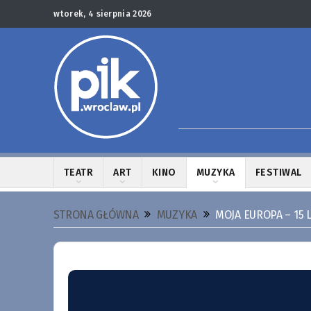
wtorek, 4 sierpnia 2026
TEATR
ART
KINO
MUZYKA
FESTIWAL
STRONA GŁÓWNA
MUZYKA
MOJA EUROPA – 15 