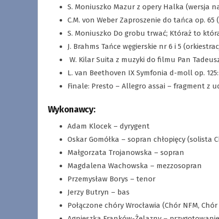
S. Moniuszko Mazur z opery Halka (wersja na
C.M. von Weber Zaproszenie do tańca op. 65 (o
S. Moniuszko Do grobu trwać; Któraż to która
J. Brahms Tańce węgierskie nr 6 i 5 (orkiestra
W. Kilar Suita z muzyki do filmu Pan Tadeus
L. van Beethoven IX Symfonia d-moll op. 125: 
Finale: Presto – Allegro assai – fragment z
Wykonawcy:
Adam Klocek – dyrygent
Oskar Gomółka – sopran chłopięcy (solista 
Małgorzata Trojanowska – sopran
Magdalena Wachowska – mezzosopran
Przemysław Borys – tenor
Jerzy Butryn – bas
Połączone chóry Wrocławia (Chór NFM, Chór 
Agnieszka Franków-Żelazny – przygotowani