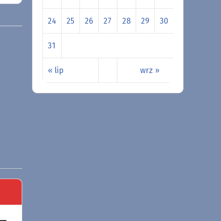
24
25
26
27
28
29
30
31
« lip
wrz »