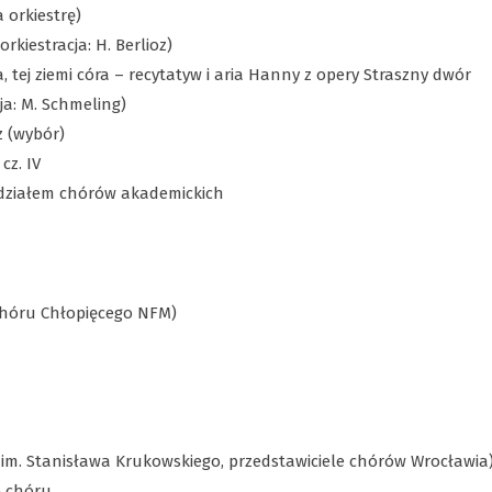
 orkiestrę)
rkiestracja: H. Berlioz)
, tej ziemi córa – recytatyw i aria Hanny z opery Straszny dwór
cja: M. Schmeling)
z (wybór)
cz. IV
 udziałem chórów akademickich
Chóru Chłopięcego NFM)
im. Stanisława Krukowskiego, przedstawiciele chórów Wrocławia
e chóru