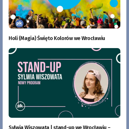
Holi (Magia) Święto Kolorów we Wrocławiu
Sylwia Wiszowata | stand-up we Wrocławiu –