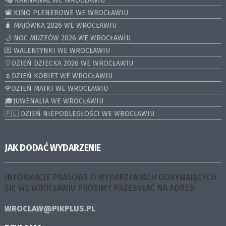
🎭 KARNAWAŁ WE WROCŁAWIU
📽️ KINO PLENEROWE WE WROCŁAWIU
🧳 MAJÓWKA 2026 WE WROCŁAWIU
🌙 NOC MUZEÓW 2026 WE WROCŁAWIU
💌 WALENTYNKI WE WROCŁAWIU
🎈DZIEŃ DZIECKA 2026 WE WROCŁAWIU
🌷DZIEŃ KOBIET WE WROCŁAWIU
🌹DZIEŃ MATKI WE WROCŁAWIU
🎓JUWENALIA WE WROCŁAWIU
🇵🇱 DZIEŃ NIEPODLEGŁOŚCI WE WROCŁAWIU
JAK DODAĆ WYDARZENIE
INFORMACJE PRASOWE O WYDARZENIACH ODBYWAJĄCYCH
SIĘ WE WROCŁAWIU PROSIMY PRZESYŁAĆ NA ADRES:
WROCLAW@PIKPLUS.PL