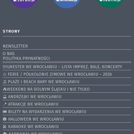
STRONY
NEWSLETTER
O NAS
POLITYKA PRYWATNOŚCI
SYLWESTER WE WROCŁAWIU – LISTA IMPREZ, BALE, KONCERTY
⛄️ FERIE / PÓŁKOLONIE ZIMOWE WE WROCŁAWIU – 2026
⛱️ PLAŻE I BEACH BARY WE WROCŁAWIU
⛺️WEEKEND NA DOLNYM ŚLĄSKU I NIE TYLKO
🔮 ANDRZEJKI WE WROCŁAWIU
📍 ATRAKCJE WE WROCŁAWIU
🎟️ BILETY NA WYDARZENIA WE WROCŁAWIU
🎃 HALLOWEEN WE WROCŁAWIU
🎤 KARAOKE WE WROCŁAWIU