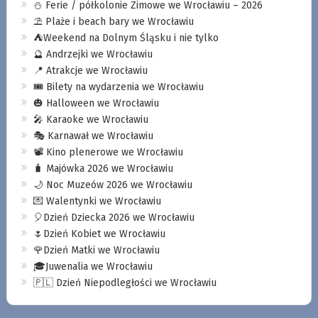
⛄️ Ferie / półkolonie Zimowe we Wrocławiu – 2026
⛱️ Plaże i beach bary we Wrocławiu
⛺️Weekend na Dolnym Śląsku i nie tylko
🔮 Andrzejki we Wrocławiu
📍 Atrakcje we Wrocławiu
🎟️ Bilety na wydarzenia we Wrocławiu
🎃 Halloween we Wrocławiu
🎤 Karaoke we Wrocławiu
🎭 Karnawał we Wrocławiu
📽️ Kino plenerowe we Wrocławiu
🧳 Majówka 2026 we Wrocławiu
🌙 Noc Muzeów 2026 we Wrocławiu
💌 Walentynki we Wrocławiu
🎈Dzień Dziecka 2026 we Wrocławiu
🌷Dzień Kobiet we Wrocławiu
🌹Dzień Matki we Wrocławiu
🎓Juwenalia we Wrocławiu
🇵🇱 Dzień Niepodległości we Wrocławiu