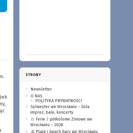
STRONY
m.
Newsletter
O NAS
ążek
POLITYKA PRYWATNOŚCI
ny,
Sylwester we Wrocławiu – lista
jąc
imprez, bale, koncerty
⛄️ Ferie / półkolonie Zimowe we
Wrocławiu – 2026
a
⛱️ Plaże i beach bary we Wrocławiu