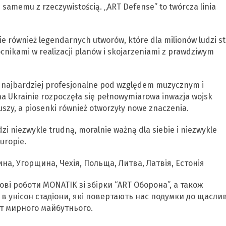
ię samemu z rzeczywistością. „ART Defense” to twórcza linia
ie również legendarnych utworów, które dla milionów ludzi st
cnikami w realizacji planów i skojarzeniami z prawdziwym
najbardziej profesjonalne pod względem muzycznym i
na Ukrainie rozpoczęła się pełnowymiarowa inwazja wojsk
duszy, a piosenki również otworzyły nowe znaczenia.
dzi niezwykle trudną, moralnie ważną dla siebie i niezwykle
uropie.
а, Угорщина, Чехія, Польща, Литва, Латвія, Естонія
ві роботи MONATIK зі збірки “ART Оборона”, а також
и в унісон стадіони, які повертають нас подумки до щасли
іт мирного майбутнього.