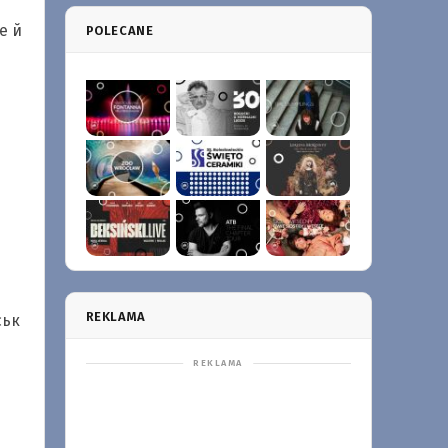
е й
POLECANE
REKLAMA
ськ