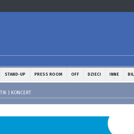
STAND-UP
PRESS ROOM
OFF
DZIECI
INNE
BI
IK | KONCERT