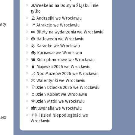
⛺️Weekend na Dolnym Śląsku i nie
tylko
🔮 Andrzejki we Wrocławiu
ały
📍 Atrakcje we Wrocławiu
🎟️ Bilety na wydarzenia we Wrocławiu
🎃 Halloween we Wrocławiu
🎤 Karaoke we Wrocławiu
🎭 Karnawał we Wrocławiu
📽️ Kino plenerowe we Wrocławiu
🧳 Majówka 2026 we Wrocławiu
🌙 Noc Muzeów 2026 we Wrocławiu
💌 Walentynki we Wrocławiu
🎈Dzień Dziecka 2026 we Wrocławiu
🌷Dzień Kobiet we Wrocławiu
🌹Dzień Matki we Wrocławiu
🎓Juwenalia we Wrocławiu
🇵🇱 Dzień Niepodległości we
вих
Wrocławiu