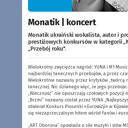
Monatik | koncert
Monatik ukraiński wokalista, autor i 
prestiżowych konkursów w kategorii „N
„Przebój roku".
Wielokrotny zwycięzca nagród: YUNA i M1 Music 
najbardziej tanecznych przebojów, a przez cz
Wielokrotnie nazwany przez krytyków „twórcą 
tanecznej. Nic dziwnego więc, że jego przeboje: „
„Wieczność” nie opuszczają czołowych pozycji na 
„Brzmi” nazwany został przez YUNA „Najlepszym
otwierał Konkurs Piosenki «Eurowizji» w Kijowie
się niezaprzeczalnym hitem wśród fanów i eur
„ART Oborona” opowiada o sile muzyki i słów 