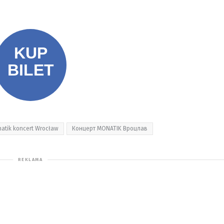
atik koncert Wrocław
Концерт MONATIK Вроцлав