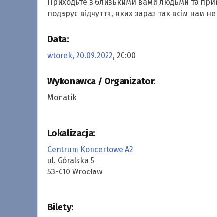
Приходьте з близькими вами людьми та приво
подарує відчуття, яких зараз так всім нам не
Data:
wtorek, 20.09.2022
, 20:00
Wykonawca / Organizator:
Monatik
Lokalizacja:
Centrum Koncertowe A2
ul. Góralska 5
53-610 Wrocław
Bilety: