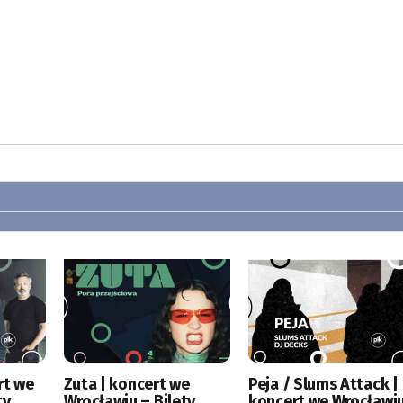
rt we
Zuta | koncert we
Peja / Slums Attack |
ty
Wrocławiu – Bilety
koncert we Wrocławi