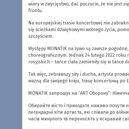
wiary w zwycięstwo, dać poczucie, że nie jest s
frontu.
Na europejskiej trasie koncertowej nie zabrakn
się ścieżkami dźwiękowymi wolnego życia, pomo
szczęściem.
Występy MONATIK na żywo są zawsze pogodne, 
choreograficznym. Jednak 24 lutego 2022 roku 
rosyjskich – tańce ciała zamieniły się w tańce 
Tak więc, zebrawszy siły i ducha, artysta prowa
ważną dla swojego kraju, trasę koncertową po E
MONATIK запрошує на “ART Оборону”: Німеччин
Обирайте місто і приходьте наживо почути но
легендарні хіти артиста, які співали до війн
часів минулого та переносять у яскравий св