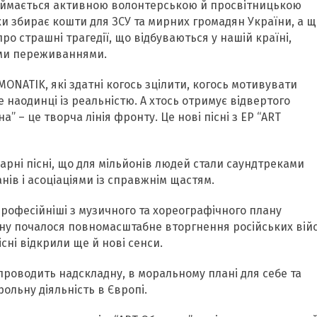
займається активною волонтерською й просвітницькою
ьки збирає кошти для ЗСУ та мирних громадян України, а щ
о страшні трагедії, що відбуваються у нашій країні,
ими переживаннями.
MONATIK, які здатні когось зцілити, когось мотивувати
не наодинці із реальністю. А хтось отримує відвертого
” – це творча лінія фронту. Це нові пісні з EP “ART
арні пісні, що для мільйонів людей стали саундтреками
нів і асоціаціями із справжнім щастям.
рофесійніші з музичного та хореографічного плану
аїну почалося повномасштабне вторгнення російських вій
існі відкрили ще й нові сенси.
 проводить надскладну, в моральному плані для себе та
ольну діяльність в Європі.