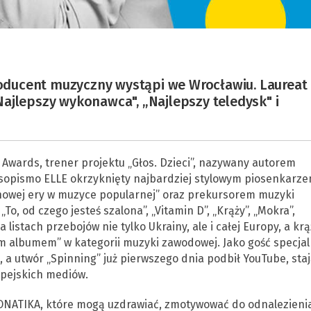
producent muzyczny wystąpi we Wrocławiu. Laureat
ajlepszy wykonawca", „Najlepszy teledysk" i
Awards, trener projektu „Głos. Dzieci”, nazywany autorem
asopismo ELLE okrzyknięty najbardziej stylowym piosenkarze
nowej ery w muzyce popularnej” oraz prekursorem muzyki
To, od czego jesteś szalona”, „Vitamin D”, „Krąży”, „Mokra”,
listach przebojów nie tylko Ukrainy, ale i całej Europy, a kr
 albumem” w kategorii muzyki zawodowej. Jako gość specjal
, a utwór „Spinning” już pierwszego dnia podbił YouTube, sta
opejskich mediów.
MONATIKA, które mogą uzdrawiać, zmotywować do odnalezieni