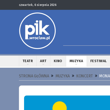
czwartek, 6 sierpnia 2026
TEATR
ART
KINO
MUZYKA
FESTIWAL
STRONA GŁÓWNA
MUZYKA
KONCERT
MONAT