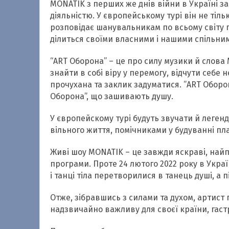
MONATIK з перших же днів війни в Україні 
діяльністю. У європейському турі він не тіл
розповідає шанувальникам по всьому світу пр
ділиться своїми власними і нашими спільн
“ART Оборона” – це про силу музики й слова 
знайти в собі віру у перемогу, відчути себе 
прочухана та заклик задуматися. ”АRT Оборона
Оборона”, що зашивають душу.
У європейскому турі будуть звучати й легенд
вільного життя, помічниками у будуванні пла
Живі шоу MONATIK – це завжди яскраві, найп
програми. Проте 24 лютого 2022 року в Укр
і танці тіла перетворилися в танець душі, а п
Отже, зібравшись з силами та духом, артист
надзвичайно важливу для своєї країни, гастр