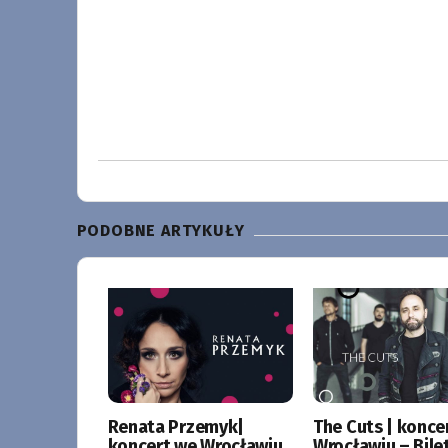
PODOBNE ARTYKUŁY
Renata Przemyk|
The Cuts | konce
koncert we Wrocławiu
Wrocławiu – Bile