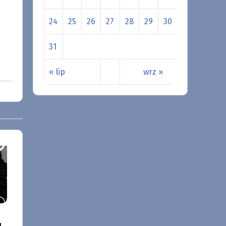
24
25
26
27
28
29
30
31
« lip
wrz »
u