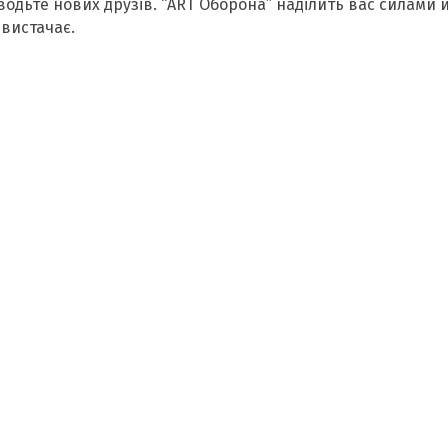
дьте нових друзів. “ART Оборона” наділить вас силами 
 вистачає.