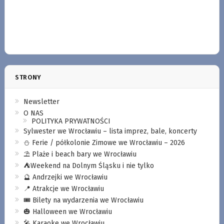
STRONY
Newsletter
O NAS
POLITYKA PRYWATNOŚCI
Sylwester we Wrocławiu – lista imprez, bale, koncerty
⛄️ Ferie / półkolonie Zimowe we Wrocławiu – 2026
⛱️ Plaże i beach bary we Wrocławiu
⛺️Weekend na Dolnym Śląsku i nie tylko
🔮 Andrzejki we Wrocławiu
📍 Atrakcje we Wrocławiu
🎟️ Bilety na wydarzenia we Wrocławiu
🎃 Halloween we Wrocławiu
🎤 Karaoke we Wrocławiu