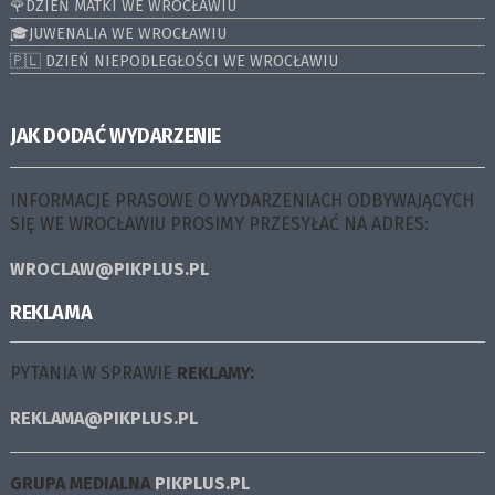
🌹DZIEŃ MATKI WE WROCŁAWIU
🎓JUWENALIA WE WROCŁAWIU
🇵🇱 DZIEŃ NIEPODLEGŁOŚCI WE WROCŁAWIU
JAK DODAĆ WYDARZENIE
INFORMACJE PRASOWE O WYDARZENIACH ODBYWAJĄCYCH
SIĘ WE WROCŁAWIU PROSIMY PRZESYŁAĆ NA ADRES:
WROCLAW@PIKPLUS.PL
REKLAMA
PYTANIA W SPRAWIE
REKLAMY:
REKLAMA@PIKPLUS.PL
GRUPA MEDIALNA
PIKPLUS.PL