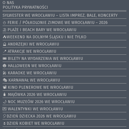
O NAS
POLITYKA PRYWATNOŚCI
SYLWESTER WE WROCŁAWIU – LISTA IMPREZ, BALE, KONCERTY
⛄️ FERIE / PÓŁKOLONIE ZIMOWE WE WROCŁAWIU – 2026
⛱️ PLAŻE I BEACH BARY WE WROCŁAWIU
⛺️WEEKEND NA DOLNYM ŚLĄSKU I NIE TYLKO
🔮 ANDRZEJKI WE WROCŁAWIU
📍 ATRAKCJE WE WROCŁAWIU
🎟️ BILETY NA WYDARZENIA WE WROCŁAWIU
🎃 HALLOWEEN WE WROCŁAWIU
🎤 KARAOKE WE WROCŁAWIU
🎭 KARNAWAŁ WE WROCŁAWIU
📽️ KINO PLENEROWE WE WROCŁAWIU
🧳 MAJÓWKA 2026 WE WROCŁAWIU
🌙 NOC MUZEÓW 2026 WE WROCŁAWIU
💌 WALENTYNKI WE WROCŁAWIU
🎈DZIEŃ DZIECKA 2026 WE WROCŁAWIU
🌷DZIEŃ KOBIET WE WROCŁAWIU