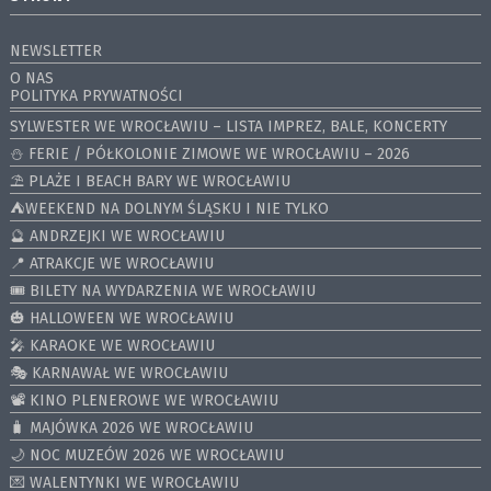
NEWSLETTER
O NAS
POLITYKA PRYWATNOŚCI
SYLWESTER WE WROCŁAWIU – LISTA IMPREZ, BALE, KONCERTY
⛄️ FERIE / PÓŁKOLONIE ZIMOWE WE WROCŁAWIU – 2026
⛱️ PLAŻE I BEACH BARY WE WROCŁAWIU
⛺️WEEKEND NA DOLNYM ŚLĄSKU I NIE TYLKO
🔮 ANDRZEJKI WE WROCŁAWIU
📍 ATRAKCJE WE WROCŁAWIU
🎟️ BILETY NA WYDARZENIA WE WROCŁAWIU
🎃 HALLOWEEN WE WROCŁAWIU
🎤 KARAOKE WE WROCŁAWIU
🎭 KARNAWAŁ WE WROCŁAWIU
📽️ KINO PLENEROWE WE WROCŁAWIU
🧳 MAJÓWKA 2026 WE WROCŁAWIU
🌙 NOC MUZEÓW 2026 WE WROCŁAWIU
💌 WALENTYNKI WE WROCŁAWIU