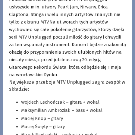
usłyszycie m.in. utwory Pearl Jam, Nirvany, Erica
Claptona, Stinga i wielu innych artystów znanych nie
tylko z ekranu MTV.Na ut worach tych artystów
wychowało się całe pokolenie gitarzystów, którzy dzięki
serii MTV Unplugged poczuli miłość do gitary i chwycili
za ten wspaniały instrument. Koncert będzie znakomitą
okazją do przypomnienia swoich ulubionych hitów na
niecały miesiąc przed jubileuszową 20. edycją
Gitarowego Rekordu Świata, która odbędzie się 1 maja
na wrocławskim Rynku.
Największe przeboje MTV Unplugged zagra zespół w
składzie:
Wojciech Lechończak – gitara + wokal
Maksymilian Ambroziak – bass + wokal
Maciej Knop – gitary
Maciej Święty – gitary
Marek Niedzielski – perkusja + wokal