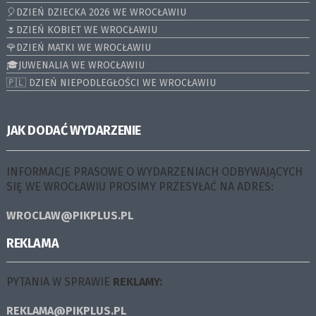
🎈DZIEŃ DZIECKA 2026 WE WROCŁAWIU
🌷DZIEŃ KOBIET WE WROCŁAWIU
🌹DZIEŃ MATKI WE WROCŁAWIU
🎓JUWENALIA WE WROCŁAWIU
🇵🇱 DZIEŃ NIEPODLEGŁOŚCI WE WROCŁAWIU
JAK DODAĆ WYDARZENIE
INFORMACJE PRASOWE O WYDARZENIACH ODBYWAJĄCYCH
SIĘ WE WROCŁAWIU PROSIMY PRZESYŁAĆ NA ADRES:
WROCLAW@PIKPLUS.PL
REKLAMA
PYTANIA W SPRAWIE
REKLAMY:
REKLAMA@PIKPLUS.PL