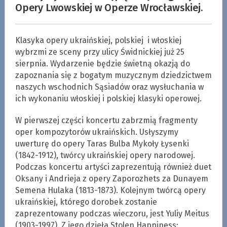
Opery Lwowskiej w Operze Wrocławskiej.
Klasyka opery ukraińskiej, polskiej i włoskiej
wybrzmi ze sceny przy ulicy Świdnickiej już 25
sierpnia. Wydarzenie będzie świetną okazją do
zapoznania się z bogatym muzycznym dziedzictwem
naszych wschodnich Sąsiadów oraz wysłuchania w
ich wykonaniu włoskiej i polskiej klasyki operowej.
W pierwszej części koncertu zabrzmią fragmenty
oper kompozytorów ukraińskich. Usłyszymy
uwerturę do opery Taras Bulba Mykoły Łysenki
(1842-1912), twórcy ukraińskiej opery narodowej.
Podczas koncertu artyści zaprezentują również duet
Oksany i Andrieja z opery Zaporozhets za Dunayem
Semena Hulaka (1813-1873). Kolejnym twórcą opery
ukraińskiej, którego dorobek zostanie
zaprezentowany podczas wieczoru, jest Yuliy Meitus
(1903-1997). Z jego dzieła Stolen Happiness: