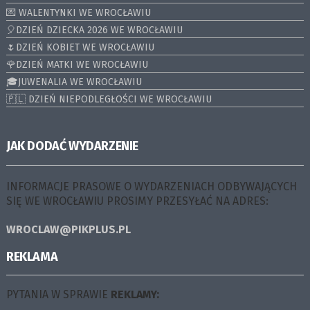
💌 WALENTYNKI WE WROCŁAWIU
🎈DZIEŃ DZIECKA 2026 WE WROCŁAWIU
🌷DZIEŃ KOBIET WE WROCŁAWIU
🌹DZIEŃ MATKI WE WROCŁAWIU
🎓JUWENALIA WE WROCŁAWIU
🇵🇱 DZIEŃ NIEPODLEGŁOŚCI WE WROCŁAWIU
JAK DODAĆ WYDARZENIE
INFORMACJE PRASOWE O WYDARZENIACH ODBYWAJĄCYCH
SIĘ WE WROCŁAWIU PROSIMY PRZESYŁAĆ NA ADRES:
WROCLAW@PIKPLUS.PL
REKLAMA
PYTANIA W SPRAWIE
REKLAMY: