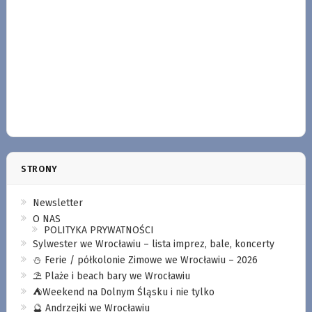
STRONY
Newsletter
O NAS
POLITYKA PRYWATNOŚCI
Sylwester we Wrocławiu – lista imprez, bale, koncerty
⛄️ Ferie / półkolonie Zimowe we Wrocławiu – 2026
⛱️ Plaże i beach bary we Wrocławiu
⛺️Weekend na Dolnym Śląsku i nie tylko
🔮 Andrzejki we Wrocławiu