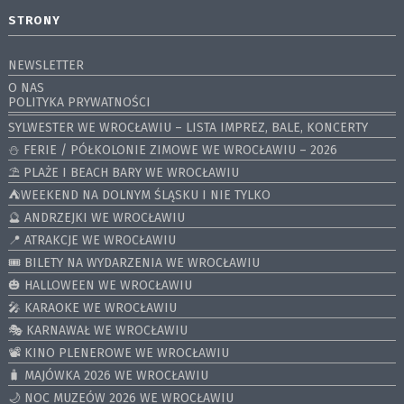
STRONY
NEWSLETTER
O NAS
POLITYKA PRYWATNOŚCI
SYLWESTER WE WROCŁAWIU – LISTA IMPREZ, BALE, KONCERTY
⛄️ FERIE / PÓŁKOLONIE ZIMOWE WE WROCŁAWIU – 2026
⛱️ PLAŻE I BEACH BARY WE WROCŁAWIU
⛺️WEEKEND NA DOLNYM ŚLĄSKU I NIE TYLKO
🔮 ANDRZEJKI WE WROCŁAWIU
📍 ATRAKCJE WE WROCŁAWIU
🎟️ BILETY NA WYDARZENIA WE WROCŁAWIU
🎃 HALLOWEEN WE WROCŁAWIU
🎤 KARAOKE WE WROCŁAWIU
🎭 KARNAWAŁ WE WROCŁAWIU
📽️ KINO PLENEROWE WE WROCŁAWIU
🧳 MAJÓWKA 2026 WE WROCŁAWIU
🌙 NOC MUZEÓW 2026 WE WROCŁAWIU