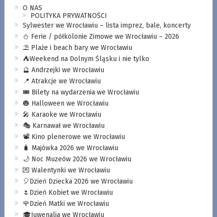
O NAS
POLITYKA PRYWATNOŚCI
Sylwester we Wrocławiu – lista imprez, bale, koncerty
⛄️ Ferie / półkolonie Zimowe we Wrocławiu – 2026
⛱️ Plaże i beach bary we Wrocławiu
⛺️Weekend na Dolnym Śląsku i nie tylko
🔮 Andrzejki we Wrocławiu
📍 Atrakcje we Wrocławiu
🎟️ Bilety na wydarzenia we Wrocławiu
🎃 Halloween we Wrocławiu
🎤 Karaoke we Wrocławiu
🎭 Karnawał we Wrocławiu
📽️ Kino plenerowe we Wrocławiu
🧳 Majówka 2026 we Wrocławiu
🌙 Noc Muzeów 2026 we Wrocławiu
💌 Walentynki we Wrocławiu
🎈Dzień Dziecka 2026 we Wrocławiu
🌷Dzień Kobiet we Wrocławiu
🌹Dzień Matki we Wrocławiu
🎓Juwenalia we Wrocławiu