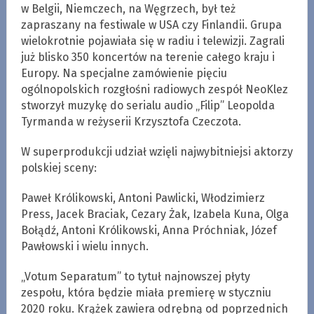
w Belgii, Niemczech, na Węgrzech, był też
zapraszany na festiwale w USA czy Finlandii. Grupa
wielokrotnie pojawiała się w radiu i telewizji. Zagrali
już blisko 350 koncertów na terenie całego kraju i
Europy. Na specjalne zamówienie pięciu
ogólnopolskich rozgłośni radiowych zespół NeoKlez
stworzył muzykę do serialu audio „Filip” Leopolda
Tyrmanda w reżyserii Krzysztofa Czeczota.
W superprodukcji udział wzięli najwybitniejsi aktorzy
polskiej sceny:
Paweł Królikowski, Antoni Pawlicki, Włodzimierz
Press, Jacek Braciak, Cezary Żak, Izabela Kuna, Olga
Bołądź, Antoni Królikowski, Anna Próchniak, Józef
Pawłowski i wielu innych.
„Votum Separatum” to tytuł najnowszej płyty
zespołu, która będzie miała premierę w styczniu
2020 roku. Krążek zawiera odrębną od poprzednich