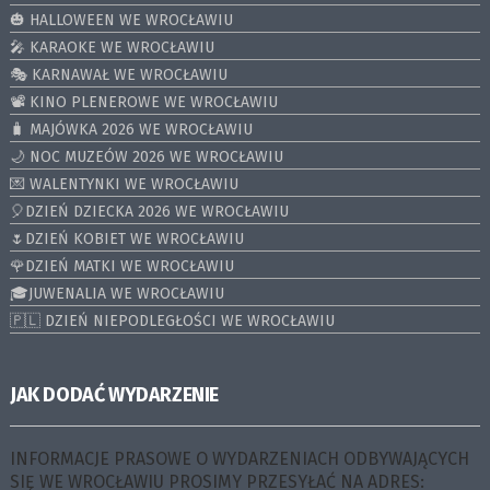
🎃 HALLOWEEN WE WROCŁAWIU
🎤 KARAOKE WE WROCŁAWIU
🎭 KARNAWAŁ WE WROCŁAWIU
📽️ KINO PLENEROWE WE WROCŁAWIU
🧳 MAJÓWKA 2026 WE WROCŁAWIU
🌙 NOC MUZEÓW 2026 WE WROCŁAWIU
💌 WALENTYNKI WE WROCŁAWIU
🎈DZIEŃ DZIECKA 2026 WE WROCŁAWIU
🌷DZIEŃ KOBIET WE WROCŁAWIU
🌹DZIEŃ MATKI WE WROCŁAWIU
🎓JUWENALIA WE WROCŁAWIU
🇵🇱 DZIEŃ NIEPODLEGŁOŚCI WE WROCŁAWIU
JAK DODAĆ WYDARZENIE
INFORMACJE PRASOWE O WYDARZENIACH ODBYWAJĄCYCH
SIĘ WE WROCŁAWIU PROSIMY PRZESYŁAĆ NA ADRES: