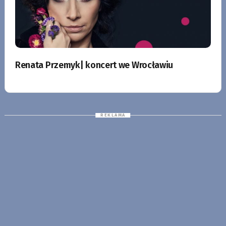
Renata Przemyk| koncert we Wrocławiu