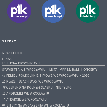
STRONY
NEWSLETTER
O NAS
POLITYKA PRYWATNOŚCI
SYLWESTER WE WROCŁAWIU – LISTA IMPREZ, BALE, KONCERTY
⛄️ FERIE / PÓŁKOLONIE ZIMOWE WE WROCŁAWIU – 2026
⛱️ PLAŻE I BEACH BARY WE WROCŁAWIU
⛺️WEEKEND NA DOLNYM ŚLĄSKU I NIE TYLKO
🔮 ANDRZEJKI WE WROCŁAWIU
📍 ATRAKCJE WE WROCŁAWIU
🎟️ BILETY NA WYDARZENIA WE WROCŁAWIU