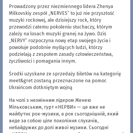
Prowadzony przez niezmiennego lidera Zhenya
Milkovskiy zespół „NERVES” to już nie przyszłość
muzyki rockowej, ale dzisiejszy rock, który
przewodzi całemu pokoleniu słuchaczy, którym
zależy na losach muzyki granej na żywo.
Dziś
„NERVY” rozpoczyna nowy etap swojego życia i
powołuje podobnie myślących ludzi, którzy
podzielają z zespołem zasady człowieczeństwa,
życzliwości i pomagania innym.
Środki uzyskane ze sprzedaży biletów na kategorię
meet&gret zostaną przeznaczone na pomoc
Ukraińcom dotkniętym wojną
На чолі з незмінним лідером Женею
Мільковським, гурт «НЕРВИ» — це вже не
майбутнє рок-музики, а рок сьогоднішній, який
веде за собою ціле покоління слухачів,
небайдужих до долі живої музики. Сьогодні