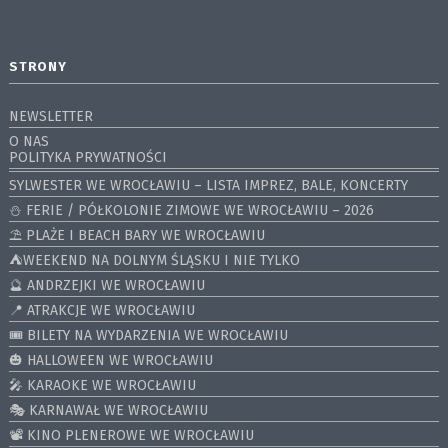
STRONY
NEWSLETTER
O NAS
POLITYKA PRYWATNOŚCI
SYLWESTER WE WROCŁAWIU – LISTA IMPREZ, BALE, KONCERTY
⛄️ FERIE / PÓŁKOLONIE ZIMOWE WE WROCŁAWIU – 2026
⛱️ PLAŻE I BEACH BARY WE WROCŁAWIU
⛺️WEEKEND NA DOLNYM ŚLĄSKU I NIE TYLKO
🔮 ANDRZEJKI WE WROCŁAWIU
📍 ATRAKCJE WE WROCŁAWIU
🎟️ BILETY NA WYDARZENIA WE WROCŁAWIU
🎃 HALLOWEEN WE WROCŁAWIU
🎤 KARAOKE WE WROCŁAWIU
🎭 KARNAWAŁ WE WROCŁAWIU
📽️ KINO PLENEROWE WE WROCŁAWIU