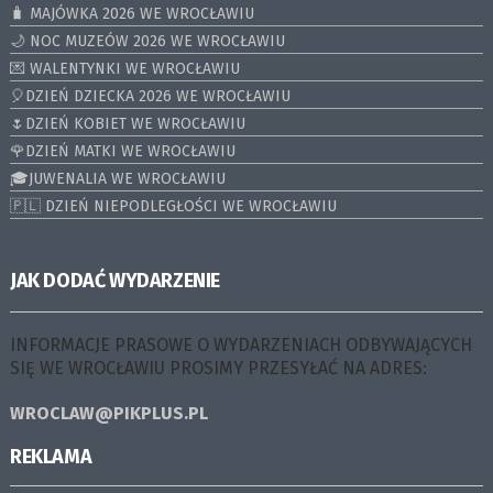
🧳 MAJÓWKA 2026 WE WROCŁAWIU
🌙 NOC MUZEÓW 2026 WE WROCŁAWIU
💌 WALENTYNKI WE WROCŁAWIU
🎈DZIEŃ DZIECKA 2026 WE WROCŁAWIU
🌷DZIEŃ KOBIET WE WROCŁAWIU
🌹DZIEŃ MATKI WE WROCŁAWIU
🎓JUWENALIA WE WROCŁAWIU
🇵🇱 DZIEŃ NIEPODLEGŁOŚCI WE WROCŁAWIU
JAK DODAĆ WYDARZENIE
INFORMACJE PRASOWE O WYDARZENIACH ODBYWAJĄCYCH
SIĘ WE WROCŁAWIU PROSIMY PRZESYŁAĆ NA ADRES:
WROCLAW@PIKPLUS.PL
REKLAMA