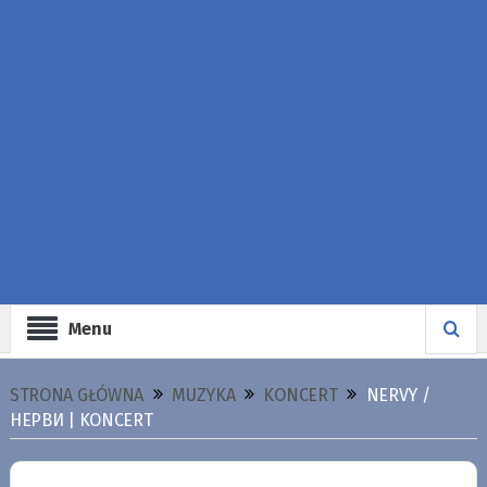
Menu
STRONA GŁÓWNA
MUZYKA
KONCERT
NERVY /
НЕРВИ | KONCERT