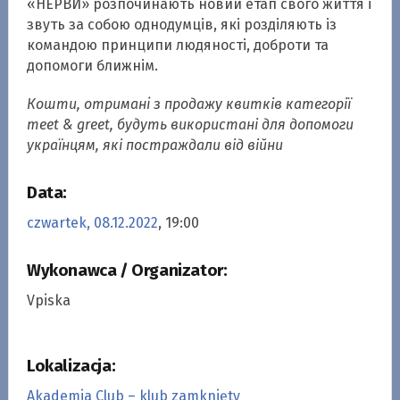
«НЕРВИ» розпочинають новий етап свого життя і
звуть за собою однодумців, які розділяють із
командою принципи людяності, доброти та
допомоги ближнім.
Кошти, отриманi з продажу квитків категорії
meet & greet, будуть використані для допомоги
українцям, які постраждали від війни
Data:
czwartek, 08.12.2022
, 19:00
Wykonawca / Organizator:
Vpiska
Lokalizacja:
Akademia Club – klub zamknięty