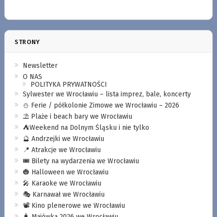
STRONY
Newsletter
O NAS
POLITYKA PRYWATNOŚCI
Sylwester we Wrocławiu – lista imprez, bale, koncerty
⛄️ Ferie / półkolonie Zimowe we Wrocławiu – 2026
⛱️ Plaże i beach bary we Wrocławiu
⛺️Weekend na Dolnym Śląsku i nie tylko
🔮 Andrzejki we Wrocławiu
📍 Atrakcje we Wrocławiu
🎟️ Bilety na wydarzenia we Wrocławiu
🎃 Halloween we Wrocławiu
🎤 Karaoke we Wrocławiu
🎭 Karnawał we Wrocławiu
📽️ Kino plenerowe we Wrocławiu
🧳 Majówka 2026 we Wrocławiu