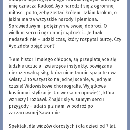
imię oznacza Radość. Ayo narodził się z ogromnej
miłości, po to, żeby zostać królem. Takim królem, o
jakim marzą wszystkie narody i plemiona.
Sprawiedliwym i potężnym w swojej dobroci. O
wielkim sercu i ogromnej mądrości… Jednak
nadszedł nie – ludzki czas, który rozpętał burzę. Czy
Ayo zdoła objąć tron?
.
Tłem historii małego chłopca, są przeplatające się
ludzkie uczucia i zwierzęce instynkty, powiązane
nierozerwalną siłą, która nieustannie spaja te dwa
światy…I to wszystko na jednej scenie, w jednym
czasie! Widowiskowe choreografie. Wyjątkowe
kostiumy i stylizacje. Uniwersalna opowieść, która
wzruszy i rozbawi. Znajdź się w samym sercu
przygody – udaj się z nami w podróż po
zaczarowanej Sawannie.
.
Spektakl dla widzów dorosłych i dla dzieci od 7 lat.