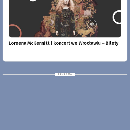
Loreena McKennitt | koncert we Wrocławiu – Bilety