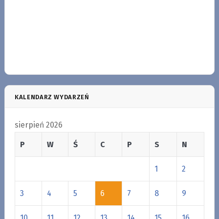
KALENDARZ WYDARZEŃ
sierpień 2026
P
W
Ś
C
P
S
N
1
2
3
4
5
6
7
8
9
10
11
12
13
14
15
16