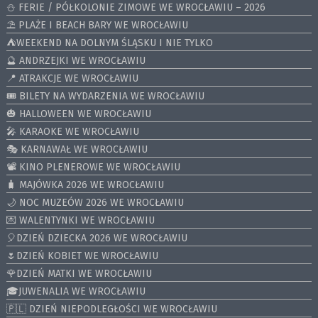
⛄️ FERIE / PÓŁKOLONIE ZIMOWE WE WROCŁAWIU – 2026
⛱️ PLAŻE I BEACH BARY WE WROCŁAWIU
⛺️WEEKEND NA DOLNYM ŚLĄSKU I NIE TYLKO
🔮 ANDRZEJKI WE WROCŁAWIU
📍 ATRAKCJE WE WROCŁAWIU
🎟️ BILETY NA WYDARZENIA WE WROCŁAWIU
🎃 HALLOWEEN WE WROCŁAWIU
🎤 KARAOKE WE WROCŁAWIU
🎭 KARNAWAŁ WE WROCŁAWIU
📽️ KINO PLENEROWE WE WROCŁAWIU
🧳 MAJÓWKA 2026 WE WROCŁAWIU
🌙 NOC MUZEÓW 2026 WE WROCŁAWIU
💌 WALENTYNKI WE WROCŁAWIU
🎈DZIEŃ DZIECKA 2026 WE WROCŁAWIU
🌷DZIEŃ KOBIET WE WROCŁAWIU
🌹DZIEŃ MATKI WE WROCŁAWIU
🎓JUWENALIA WE WROCŁAWIU
🇵🇱 DZIEŃ NIEPODLEGŁOŚCI WE WROCŁAWIU