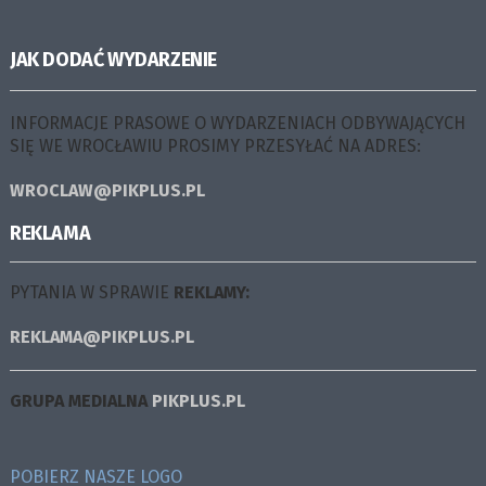
JAK DODAĆ WYDARZENIE
INFORMACJE PRASOWE O WYDARZENIACH ODBYWAJĄCYCH
SIĘ WE WROCŁAWIU PROSIMY PRZESYŁAĆ NA ADRES:
WROCLAW@PIKPLUS.PL
REKLAMA
PYTANIA W SPRAWIE
REKLAMY:
REKLAMA@PIKPLUS.PL
GRUPA MEDIALNA
PIKPLUS.PL
POBIERZ NASZE LOGO