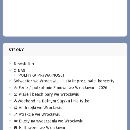
STRONY
Newsletter
O NAS
POLITYKA PRYWATNOŚCI
Sylwester we Wrocławiu – lista imprez, bale, koncerty
⛄️ Ferie / półkolonie Zimowe we Wrocławiu – 2026
⛱️ Plaże i beach bary we Wrocławiu
⛺️Weekend na Dolnym Śląsku i nie tylko
🔮 Andrzejki we Wrocławiu
📍 Atrakcje we Wrocławiu
🎟️ Bilety na wydarzenia we Wrocławiu
🎃 Halloween we Wrocławiu