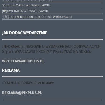
🌹DZIEŃ MATKI WE WROCŁAWIU
🎓JUWENALIA WE WROCŁAWIU
🇵🇱 DZIEŃ NIEPODLEGŁOŚCI WE WROCŁAWIU
JAK DODAĆ WYDARZENIE
INFORMACJE PRASOWE O WYDARZENIACH ODBYWAJĄCYCH
SIĘ WE WROCŁAWIU PROSIMY PRZESYŁAĆ NA ADRES:
WROCLAW@PIKPLUS.PL
REKLAMA
PYTANIA W SPRAWIE
REKLAMY:
REKLAMA@PIKPLUS.PL