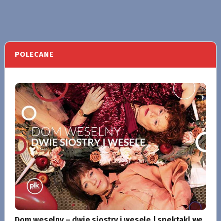
POLECANE
Dom weselny – dwie siostry i wesele | spektakl we