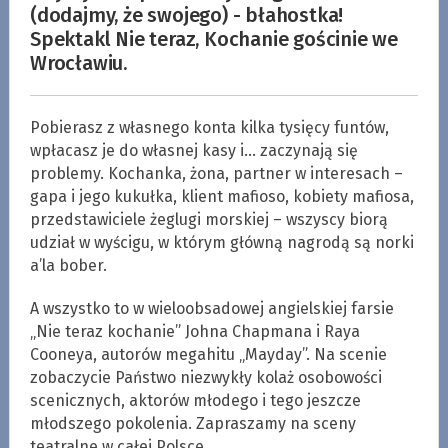
(dodajmy, że swojego) - błahostka!
Spektakl Nie teraz, Kochanie gościnie we
Wrocławiu.
Pobierasz z własnego konta kilka tysięcy funtów,
wpłacasz je do własnej kasy i… zaczynają się
problemy. Kochanka, żona, partner w interesach –
gapa i jego kukułka, klient mafioso, kobiety mafiosa,
przedstawiciele żeglugi morskiej – wszyscy biorą
udział w wyścigu, w którym główną nagrodą są norki
a’la bober.
A wszystko to w wieloobsadowej angielskiej farsie
„Nie teraz kochanie” Johna Chapmana i Raya
Cooneya, autorów megahitu „Mayday”. Na scenie
zobaczycie Państwo niezwykły kolaż osobowości
scenicznych, aktorów młodego i tego jeszcze
młodszego pokolenia. Zapraszamy na sceny
teatralne w całej Polsce.