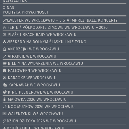
NEWSLETTER
O NAS
POLITYKA PRYWATNOŚCI
SYLWESTER WE WROCŁAWIU – LISTA IMPREZ, BALE, KONCERTY
⛄️ FERIE / PÓŁKOLONIE ZIMOWE WE WROCŁAWIU – 2026
⛱️ PLAŻE I BEACH BARY WE WROCŁAWIU
⛺️WEEKEND NA DOLNYM ŚLĄSKU I NIE TYLKO
🔮 ANDRZEJKI WE WROCŁAWIU
📍 ATRAKCJE WE WROCŁAWIU
🎟️ BILETY NA WYDARZENIA WE WROCŁAWIU
🎃 HALLOWEEN WE WROCŁAWIU
🎤 KARAOKE WE WROCŁAWIU
🎭 KARNAWAŁ WE WROCŁAWIU
📽️ KINO PLENEROWE WE WROCŁAWIU
🧳 MAJÓWKA 2026 WE WROCŁAWIU
🌙 NOC MUZEÓW 2026 WE WROCŁAWIU
💌 WALENTYNKI WE WROCŁAWIU
🎈DZIEŃ DZIECKA 2026 WE WROCŁAWIU
🌷DZIEŃ KOBIET WE WROCŁAWIU