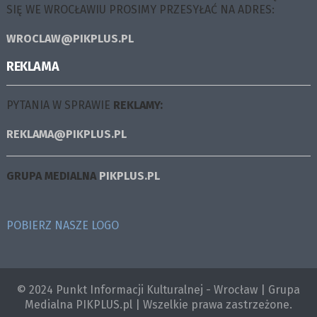
SIĘ WE WROCŁAWIU PROSIMY PRZESYŁAĆ NA ADRES:
WROCLAW@PIKPLUS.PL
REKLAMA
PYTANIA W SPRAWIE
REKLAMY:
REKLAMA@PIKPLUS.PL
GRUPA MEDIALNA
PIKPLUS.PL
POBIERZ NASZE LOGO
© 2024 Punkt Informacji Kulturalnej - Wrocław | Grupa
Medialna PIKPLUS.pl | Wszelkie prawa zastrzeżone.