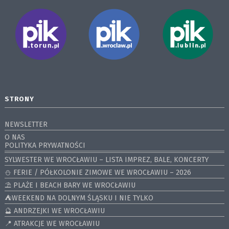
STRONY
NEWSLETTER
O NAS
POLITYKA PRYWATNOŚCI
SYLWESTER WE WROCŁAWIU – LISTA IMPREZ, BALE, KONCERTY
⛄️ FERIE / PÓŁKOLONIE ZIMOWE WE WROCŁAWIU – 2026
⛱️ PLAŻE I BEACH BARY WE WROCŁAWIU
⛺️WEEKEND NA DOLNYM ŚLĄSKU I NIE TYLKO
🔮 ANDRZEJKI WE WROCŁAWIU
📍 ATRAKCJE WE WROCŁAWIU