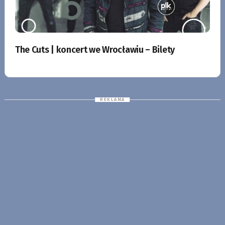
The Cuts | koncert we Wrocławiu – Bilety