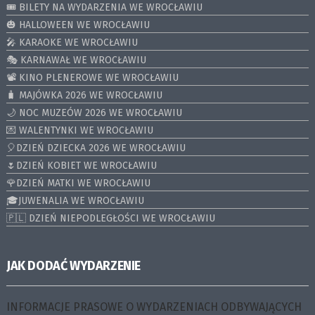
🎟️ BILETY NA WYDARZENIA WE WROCŁAWIU
🎃 HALLOWEEN WE WROCŁAWIU
🎤 KARAOKE WE WROCŁAWIU
🎭 KARNAWAŁ WE WROCŁAWIU
📽️ KINO PLENEROWE WE WROCŁAWIU
🧳 MAJÓWKA 2026 WE WROCŁAWIU
🌙 NOC MUZEÓW 2026 WE WROCŁAWIU
💌 WALENTYNKI WE WROCŁAWIU
🎈DZIEŃ DZIECKA 2026 WE WROCŁAWIU
🌷DZIEŃ KOBIET WE WROCŁAWIU
🌹DZIEŃ MATKI WE WROCŁAWIU
🎓JUWENALIA WE WROCŁAWIU
🇵🇱 DZIEŃ NIEPODLEGŁOŚCI WE WROCŁAWIU
JAK DODAĆ WYDARZENIE
INFORMACJE PRASOWE O WYDARZENIACH ODBYWAJĄCYCH