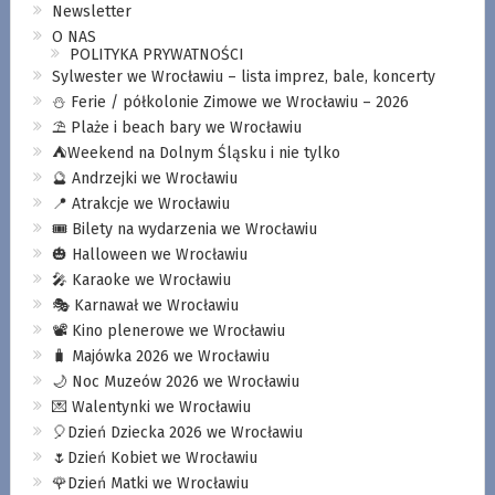
Newsletter
O NAS
POLITYKA PRYWATNOŚCI
Sylwester we Wrocławiu – lista imprez, bale, koncerty
⛄️ Ferie / półkolonie Zimowe we Wrocławiu – 2026
⛱️ Plaże i beach bary we Wrocławiu
⛺️Weekend na Dolnym Śląsku i nie tylko
🔮 Andrzejki we Wrocławiu
📍 Atrakcje we Wrocławiu
🎟️ Bilety na wydarzenia we Wrocławiu
🎃 Halloween we Wrocławiu
🎤 Karaoke we Wrocławiu
🎭 Karnawał we Wrocławiu
📽️ Kino plenerowe we Wrocławiu
🧳 Majówka 2026 we Wrocławiu
🌙 Noc Muzeów 2026 we Wrocławiu
💌 Walentynki we Wrocławiu
🎈Dzień Dziecka 2026 we Wrocławiu
🌷Dzień Kobiet we Wrocławiu
🌹Dzień Matki we Wrocławiu