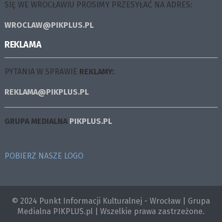
SIĘ WE WROCŁAWIU PROSIMY PRZESYŁAĆ NA ADRES:
WROCLAW@PIKPLUS.PL
REKLAMA
PYTANIA W SPRAWIE
REKLAMY:
REKLAMA@PIKPLUS.PL
GRUPA MEDIALNA
PIKPLUS.PL
POBIERZ NASZE LOGO
© 2024 Punkt Informacji Kulturalnej - Wrocław | Grupa
Medialna PIKPLUS.pl | Wszelkie prawa zastrzeżone.