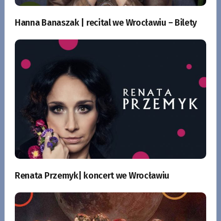
Hanna Banaszak | recital we Wrocławiu – Bilety
Renata Przemyk| koncert we Wrocławiu