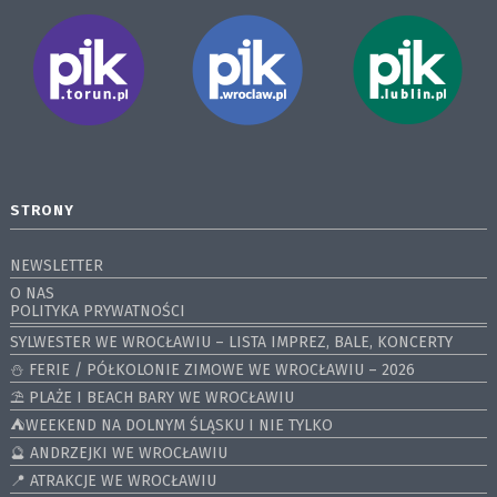
STRONY
NEWSLETTER
O NAS
POLITYKA PRYWATNOŚCI
SYLWESTER WE WROCŁAWIU – LISTA IMPREZ, BALE, KONCERTY
⛄️ FERIE / PÓŁKOLONIE ZIMOWE WE WROCŁAWIU – 2026
⛱️ PLAŻE I BEACH BARY WE WROCŁAWIU
⛺️WEEKEND NA DOLNYM ŚLĄSKU I NIE TYLKO
🔮 ANDRZEJKI WE WROCŁAWIU
📍 ATRAKCJE WE WROCŁAWIU