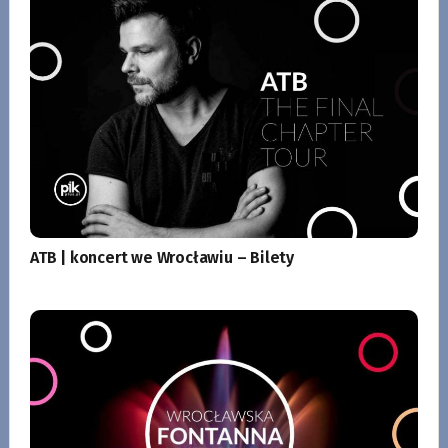
ATB | koncert we Wrocławiu – Bilety