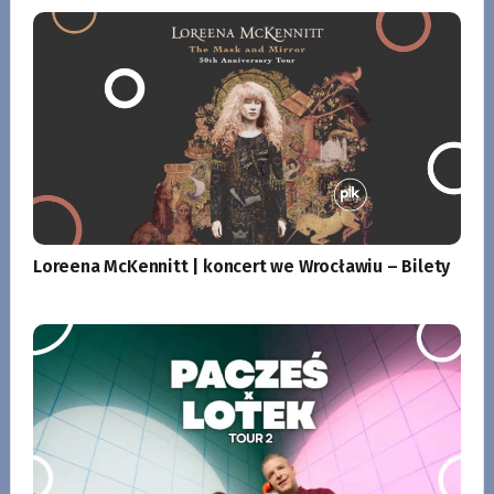
Loreena McKennitt | koncert we Wrocławiu – Bilety