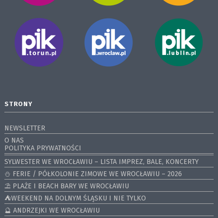
STRONY
NEWSLETTER
O NAS
POLITYKA PRYWATNOŚCI
SYLWESTER WE WROCŁAWIU – LISTA IMPREZ, BALE, KONCERTY
⛄️ FERIE / PÓŁKOLONIE ZIMOWE WE WROCŁAWIU – 2026
⛱️ PLAŻE I BEACH BARY WE WROCŁAWIU
⛺️WEEKEND NA DOLNYM ŚLĄSKU I NIE TYLKO
🔮 ANDRZEJKI WE WROCŁAWIU