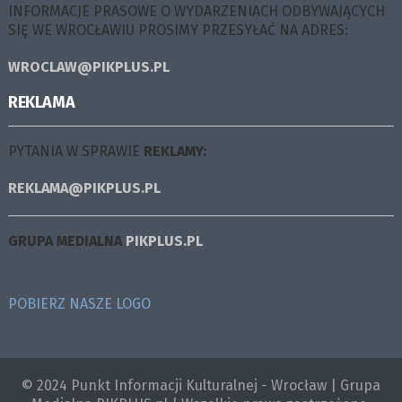
INFORMACJE PRASOWE O WYDARZENIACH ODBYWAJĄCYCH
SIĘ WE WROCŁAWIU PROSIMY PRZESYŁAĆ NA ADRES:
WROCLAW@PIKPLUS.PL
REKLAMA
PYTANIA W SPRAWIE
REKLAMY:
REKLAMA@PIKPLUS.PL
GRUPA MEDIALNA
PIKPLUS.PL
POBIERZ NASZE LOGO
© 2024 Punkt Informacji Kulturalnej - Wrocław | Grupa