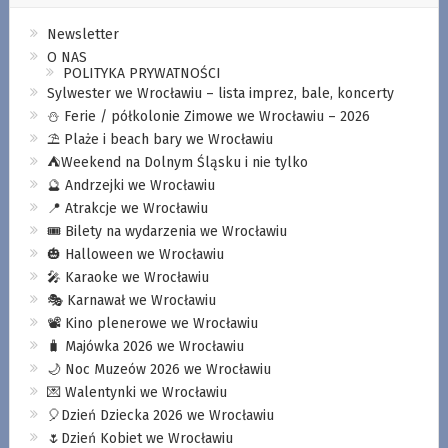
Newsletter
O NAS
POLITYKA PRYWATNOŚCI
Sylwester we Wrocławiu – lista imprez, bale, koncerty
⛄️ Ferie / półkolonie Zimowe we Wrocławiu – 2026
⛱️ Plaże i beach bary we Wrocławiu
⛺️Weekend na Dolnym Śląsku i nie tylko
🔮 Andrzejki we Wrocławiu
📍 Atrakcje we Wrocławiu
🎟️ Bilety na wydarzenia we Wrocławiu
🎃 Halloween we Wrocławiu
🎤 Karaoke we Wrocławiu
🎭 Karnawał we Wrocławiu
📽️ Kino plenerowe we Wrocławiu
🧳 Majówka 2026 we Wrocławiu
🌙 Noc Muzeów 2026 we Wrocławiu
💌 Walentynki we Wrocławiu
🎈Dzień Dziecka 2026 we Wrocławiu
🌷Dzień Kobiet we Wrocławiu