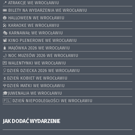
📍 ATRAKCJE WE WROCŁAWIU
🎟️ BILETY NA WYDARZENIA WE WROCŁAWIU
🎃 HALLOWEEN WE WROCŁAWIU
🎤 KARAOKE WE WROCŁAWIU
🎭 KARNAWAŁ WE WROCŁAWIU
📽️ KINO PLENEROWE WE WROCŁAWIU
🧳 MAJÓWKA 2026 WE WROCŁAWIU
🌙 NOC MUZEÓW 2026 WE WROCŁAWIU
💌 WALENTYNKI WE WROCŁAWIU
🎈DZIEŃ DZIECKA 2026 WE WROCŁAWIU
🌷DZIEŃ KOBIET WE WROCŁAWIU
🌹DZIEŃ MATKI WE WROCŁAWIU
🎓JUWENALIA WE WROCŁAWIU
🇵🇱 DZIEŃ NIEPODLEGŁOŚCI WE WROCŁAWIU
JAK DODAĆ WYDARZENIE