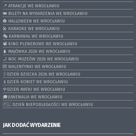
📍 ATRAKCJE WE WROCŁAWIU
🎟️ BILETY NA WYDARZENIA WE WROCŁAWIU
🎃 HALLOWEEN WE WROCŁAWIU
🎤 KARAOKE WE WROCŁAWIU
🎭 KARNAWAŁ WE WROCŁAWIU
📽️ KINO PLENEROWE WE WROCŁAWIU
🧳 MAJÓWKA 2026 WE WROCŁAWIU
🌙 NOC MUZEÓW 2026 WE WROCŁAWIU
💌 WALENTYNKI WE WROCŁAWIU
🎈DZIEŃ DZIECKA 2026 WE WROCŁAWIU
🌷DZIEŃ KOBIET WE WROCŁAWIU
🌹DZIEŃ MATKI WE WROCŁAWIU
🎓JUWENALIA WE WROCŁAWIU
🇵🇱 DZIEŃ NIEPODLEGŁOŚCI WE WROCŁAWIU
JAK DODAĆ WYDARZENIE