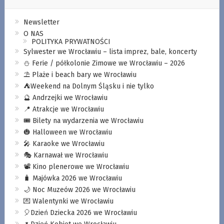
Newsletter
O NAS
POLITYKA PRYWATNOŚCI
Sylwester we Wrocławiu – lista imprez, bale, koncerty
⛄️ Ferie / półkolonie Zimowe we Wrocławiu – 2026
⛱️ Plaże i beach bary we Wrocławiu
⛺️Weekend na Dolnym Śląsku i nie tylko
🔮 Andrzejki we Wrocławiu
📍 Atrakcje we Wrocławiu
🎟️ Bilety na wydarzenia we Wrocławiu
🎃 Halloween we Wrocławiu
🎤 Karaoke we Wrocławiu
🎭 Karnawał we Wrocławiu
📽️ Kino plenerowe we Wrocławiu
🧳 Majówka 2026 we Wrocławiu
🌙 Noc Muzeów 2026 we Wrocławiu
💌 Walentynki we Wrocławiu
🎈Dzień Dziecka 2026 we Wrocławiu