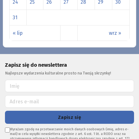
24
25
26
27
28
29
30
31
« lip
wrz »
Zapisz się do newslettera
Najlepsze wydarzenia kulturalne prosto na Twoją skrzynkę!
Zapisz się
Wyrażam zgodę na przetwarzanie moich danych osobowych (imię, adres e-
mail) w celu wysyłki newslettera zgodnie z art. 6 ust. 1 lit. a RODO oraz na
otrzymywanie informacji handlowych drogą elektroniczną zgodnie z art. 172