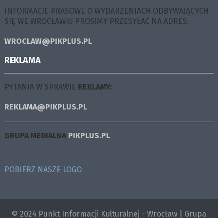
INFORMACJE PRASOWE O WYDARZENIACH ODBYWAJĄCYCH
SIĘ WE WROCŁAWIU PROSIMY PRZESYŁAĆ NA ADRES:
WROCLAW@PIKPLUS.PL
REKLAMA
PYTANIA W SPRAWIE
REKLAMY:
REKLAMA@PIKPLUS.PL
GRUPA MEDIALNA
PIKPLUS.PL
POBIERZ NASZE LOGO
© 2024 Punkt Informacji Kulturalnej - Wrocław | Grupa