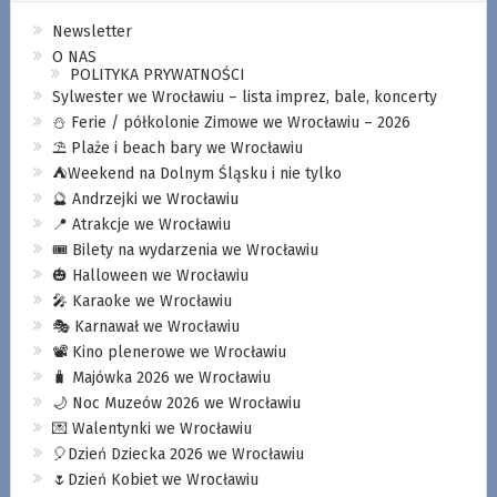
Newsletter
O NAS
POLITYKA PRYWATNOŚCI
Sylwester we Wrocławiu – lista imprez, bale, koncerty
⛄️ Ferie / półkolonie Zimowe we Wrocławiu – 2026
⛱️ Plaże i beach bary we Wrocławiu
⛺️Weekend na Dolnym Śląsku i nie tylko
🔮 Andrzejki we Wrocławiu
📍 Atrakcje we Wrocławiu
🎟️ Bilety na wydarzenia we Wrocławiu
🎃 Halloween we Wrocławiu
🎤 Karaoke we Wrocławiu
🎭 Karnawał we Wrocławiu
📽️ Kino plenerowe we Wrocławiu
🧳 Majówka 2026 we Wrocławiu
🌙 Noc Muzeów 2026 we Wrocławiu
💌 Walentynki we Wrocławiu
🎈Dzień Dziecka 2026 we Wrocławiu
🌷Dzień Kobiet we Wrocławiu