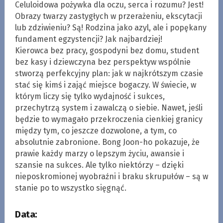
Celuloidowa pożywka dla oczu, serca i rozumu? Jest!
Obrazy twarzy zastygłych w przerażeniu, ekscytacji
lub zdziwieniu? Są! Rodzina jako azyl, ale i popękany
fundament egzystencji? Jak najbardziej!
Kierowca bez pracy, gospodyni bez domu, student
bez kasy i dziewczyna bez perspektyw wspólnie
stworzą perfekcyjny plan: jak w najkrótszym czasie
stać się kimś i zająć miejsce bogaczy. W świecie, w
którym liczy się tylko wydajność i sukces,
przechytrzą system i zawalczą o siebie. Nawet, jeśli
będzie to wymagało przekroczenia cienkiej granicy
między tym, co jeszcze dozwolone, a tym, co
absolutnie zabronione. Bong Joon-ho pokazuje, że
prawie każdy marzy o lepszym życiu, awansie i
szansie na sukces. Ale tylko niektórzy – dzięki
nieposkromionej wyobraźni i braku skrupułów – są w
stanie po to wszystko sięgnąć.
Data: