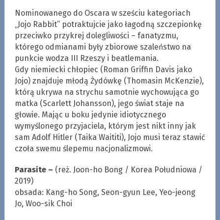
Nominowanego do Oscara w sześciu kategoriach
„Jojo Rabbit” potraktujcie jako łagodną szczepionkę
przeciwko przykrej dolegliwości – fanatyzmu,
którego odmianami były zbiorowe szaleństwo na
punkcie wodza III Rzeszy i beatlemania.
Gdy niemiecki chłopiec (Roman Griffin Davis jako
Jojo) znajduje młodą Żydówkę (Thomasin McKenzie),
którą ukrywa na strychu samotnie wychowująca go
matka (Scarlett Johansson), jego świat staje na
głowie. Mając u boku jedynie idiotycznego
wymyślonego przyjaciela, którym jest nikt inny jak
sam Adolf Hitler (Taika Waititi), Jojo musi teraz stawić
czoła swemu ślepemu nacjonalizmowi.
Parasite –
(reż. Joon-ho Bong / Korea Południowa /
2019)
obsada: Kang-ho Song, Seon-gyun Lee, Yeo-jeong
Jo, Woo-sik Choi