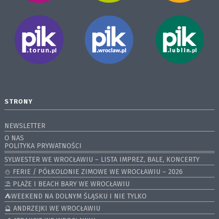
STRONY
NEWSLETTER
O NAS
POLITYKA PRYWATNOŚCI
SYLWESTER WE WROCŁAWIU – LISTA IMPREZ, BALE, KONCERTY
⛄️ FERIE / PÓŁKOLONIE ZIMOWE WE WROCŁAWIU – 2026
⛱️ PLAŻE I BEACH BARY WE WROCŁAWIU
⛺️WEEKEND NA DOLNYM ŚLĄSKU I NIE TYLKO
🔮 ANDRZEJKI WE WROCŁAWIU