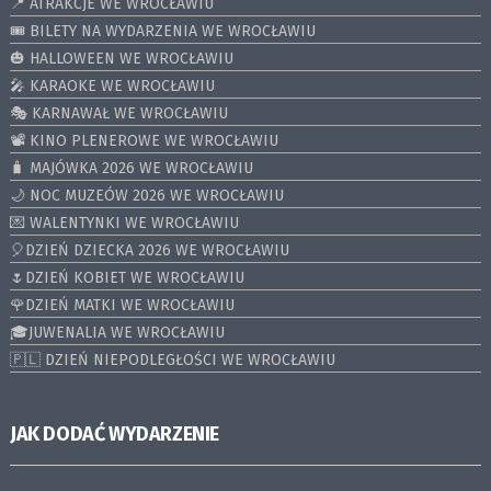
📍 ATRAKCJE WE WROCŁAWIU
🎟️ BILETY NA WYDARZENIA WE WROCŁAWIU
🎃 HALLOWEEN WE WROCŁAWIU
🎤 KARAOKE WE WROCŁAWIU
🎭 KARNAWAŁ WE WROCŁAWIU
📽️ KINO PLENEROWE WE WROCŁAWIU
🧳 MAJÓWKA 2026 WE WROCŁAWIU
🌙 NOC MUZEÓW 2026 WE WROCŁAWIU
💌 WALENTYNKI WE WROCŁAWIU
🎈DZIEŃ DZIECKA 2026 WE WROCŁAWIU
🌷DZIEŃ KOBIET WE WROCŁAWIU
🌹DZIEŃ MATKI WE WROCŁAWIU
🎓JUWENALIA WE WROCŁAWIU
🇵🇱 DZIEŃ NIEPODLEGŁOŚCI WE WROCŁAWIU
JAK DODAĆ WYDARZENIE