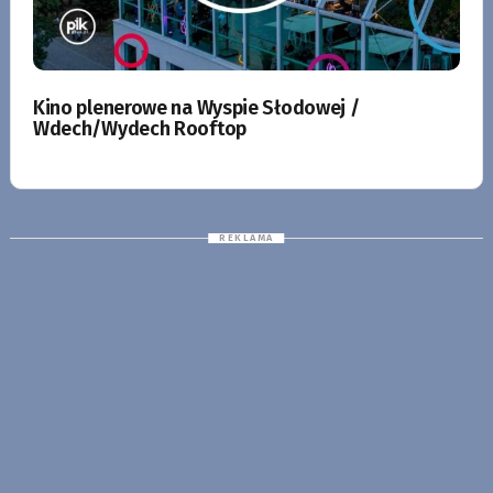
Kino plenerowe na Wyspie Słodowej /
Wdech/Wydech Rooftop