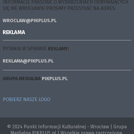
INFORMACJE PRASOWE O WYDARZENIACH ODBYWAJĄCYCH
SIĘ WE WROCŁAWIU PROSIMY PRZESYŁAĆ NA ADRES:
WROCLAW@PIKPLUS.PL
REKLAMA
PYTANIA W SPRAWIE
REKLAMY:
REKLAMA@PIKPLUS.PL
GRUPA MEDIALNA
PIKPLUS.PL
POBIERZ NASZE LOGO
© 2024 Punkt Informacji Kulturalnej - Wrocław | Grupa
Medialna PIKPLUS.pl | Wszelkie prawa zastrzeżone.