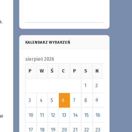
a.
KALENDARZ WYDARZEŃ
sierpień 2026
P
W
Ś
C
P
S
N
1
2
3
4
5
6
7
8
9
10
11
12
13
14
15
16
 w
17
18
19
20
21
22
23