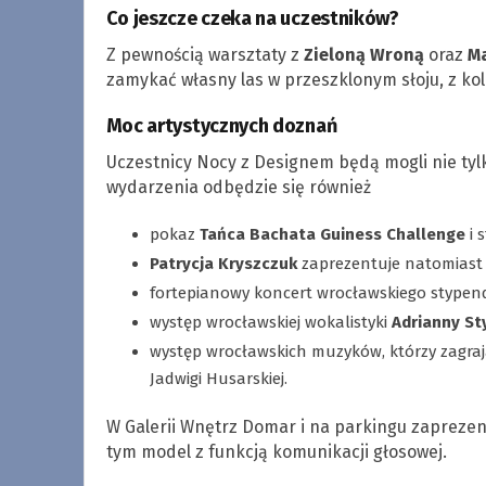
Co jeszcze czeka na uczestników?
Z pewnością warsztaty z
Zieloną Wroną
oraz
Ma
zamykać własny las w przeszklonym słoju, z ko
Moc artystycznych doznań
Uczestnicy Nocy z Designem będą mogli nie ty
wydarzenia odbędzie się również
pokaz
Tańca Bachata Guiness Challenge
i 
Patrycja Kryszczuk
zaprezentuje natomiast 
fortepianowy koncert wrocławskiego stypen
występ wrocławskiej wokalistyki
Adrianny St
występ wrocławskich muzyków, którzy zagra
Jadwigi Husarskiej.
W Galerii Wnętrz Domar i na parkingu zaprez
tym model z funkcją komunikacji głosowej.