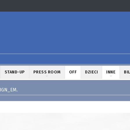
STAND-UP
PRESS ROOM
OFF
DZIECI
INNE
BI
SIGN_EM.