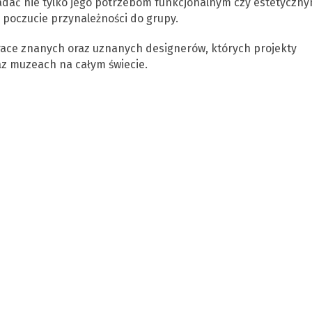
ać nie tylko jego potrzebom funkcjonalnym czy estetyczny
 poczucie przynależności do grupy.
ace znanych oraz uznanych designerów, których projekty
az muzeach na całym świecie.