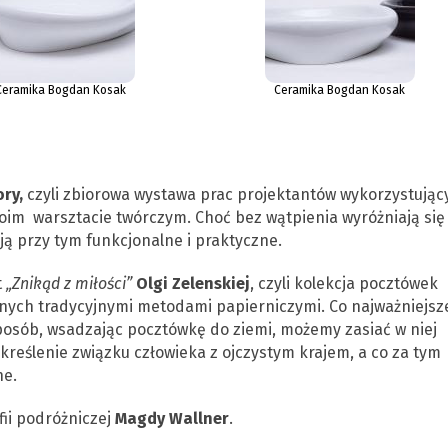
Ceramika Bogdan Kosak
Ceramika Bogdan Kosak
ry,
czyli zbiorowa wystawa prac projektantów wykorzystując
oim warsztacie twórczym. Choć bez wątpienia wyróżniają się
ą przy tym funkcjonalne i praktyczne.
t
„Znikąd z miłości”
Olgi Zelenskiej
, czyli kolekcja pocztówek
ych tradycyjnymi metodami papierniczymi. Co najważniejsz
sposób, wsadzając pocztówkę do ziemi, możemy zasiać w niej
dkreślenie związku człowieka z ojczystym krajem, a co za tym
ne.
ii podróżniczej
Magdy Wallner
.