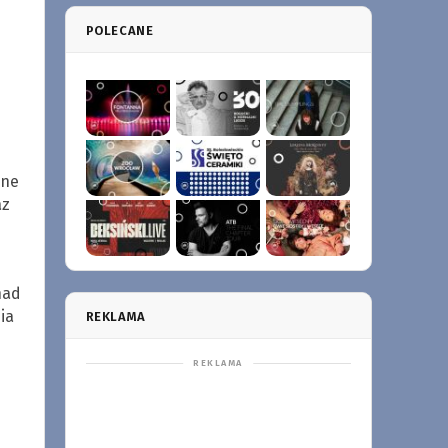
POLECANE
ane
az
nad
ia
REKLAMA