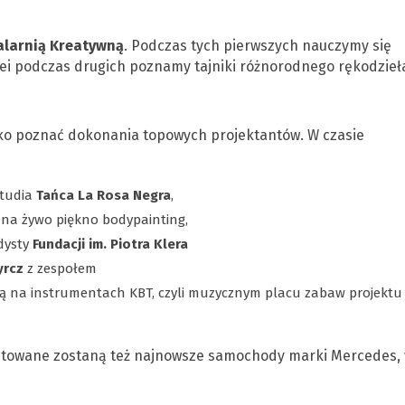
larnią Kreatywną
. Podczas tych pierwszych nauczymy się
lei podczas drugich poznamy tajniki różnorodnego rękodzieł
lko poznać dokonania topowych projektantów. W czasie
studia
Tańca La Rosa Negra
,
na żywo piękno bodypainting,
dysty
Fundacji im. Piotra Klera
yrcz
z zespołem
ją na instrumentach KBT, czyli muzycznym placu zabaw projektu
entowane zostaną też najnowsze samochody marki Mercedes,