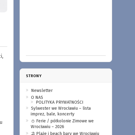
i,
STRONY
i
Newsletter
O NAS
POLITYKA PRYWATNOŚCI
Sylwester we Wrocławiu – lista
imprez, bale, koncerty
⛄️ Ferie / półkolonie Zimowe we
u
Wrocławiu – 2026
⛱️ Plaże i beach bary we Wrocławiu