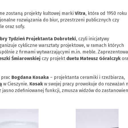
e zostaną projekty kultowej marki
Vitra
, która od 1950 roku
jonalne rozwiązania do biur, przestrzeni publicznych czy
 oraz sofy.
bry Tydzień Projektanta Dobroteki
, czyli inicjatywy
ganizuje cykliczne warsztaty projektowe, w ramach których
spólnie z firmami wytwarzającymi m.in. meble. Zaprezentow
eszki Śmiarowskiej
czy projekt
duetu Mateusz Góralczyk
or
 prac
Bogdana Kosaka
– projektanta ceramiki i rzeźbiarza,
ą
w Cieszynie.
Kosak
w swojej pracy prowokuje do rozważań 
z jasno zdefiniowanej funkcji, zmusza widzów do zastanowien