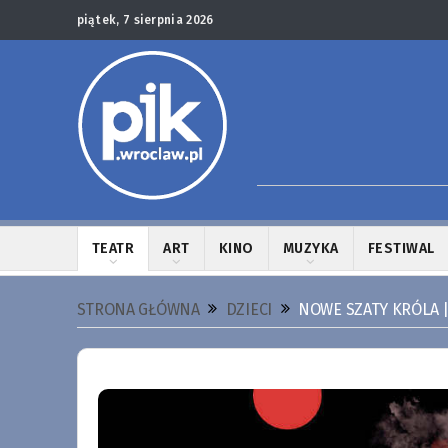
piątek, 7 sierpnia 2026
TEATR
ART
KINO
MUZYKA
FESTIWAL
STRONA GŁÓWNA
DZIECI
NOWE SZATY KRÓLA |