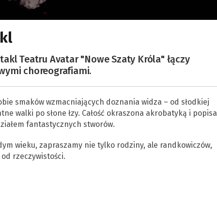
kl
akl Teatru Avatar "Nowe Szaty Króla" łączy
wymi choreografiami.
bie smaków wzmacniających doznania widza – od słodkiej
ntne walki po słone łzy. Całość okraszona akrobatyką i popis
działem fantastycznych stworów.
dym wieku, zapraszamy nie tylko rodziny, ale randkowiczów,
od rzeczywistości.