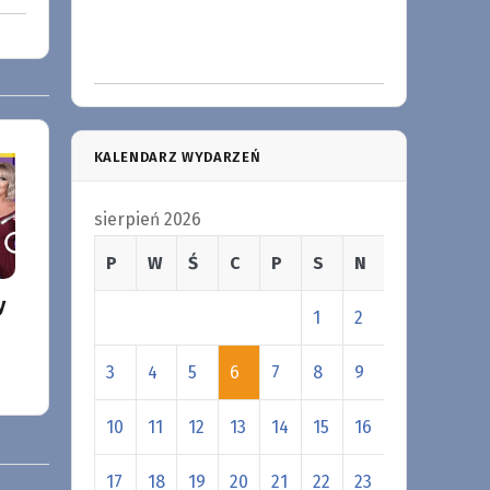
KALENDARZ WYDARZEŃ
sierpień 2026
P
W
Ś
C
P
S
N
y
1
2
3
4
5
6
7
8
9
10
11
12
13
14
15
16
17
18
19
20
21
22
23