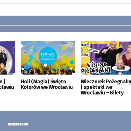
e |
Holi (Magia) Święto
Wieczorek Pożegnaln
cławiu
Kolorów we Wrocławiu
| spektakl we
Wrocławiu – Bilety