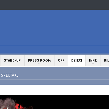
STAND-UP
PRESS ROOM
OFF
DZIECI
INNE
BI
 SPEKTAKL