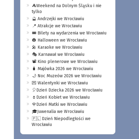
⛺️Weekend na Dolnym Śląsku i nie
tylko
🔮 Andrzejki we Wrocławiu
📍 Atrakcje we Wrocławiu
🎟️ Bilety na wydarzenia we Wrocławiu
🎃 Halloween we Wrocławiu
🎤 Karaoke we Wrocławiu
🎭 Karnawał we Wrocławiu
📽️ Kino plenerowe we Wrocławiu
🧳 Majówka 2026 we Wrocławiu
🌙 Noc Muzeów 2026 we Wrocławiu
💌 Walentynki we Wrocławiu
🎈Dzień Dziecka 2026 we Wrocławiu
🌷Dzień Kobiet we Wrocławiu
🌹Dzień Matki we Wrocławiu
🎓Juwenalia we Wrocławiu
🇵🇱 Dzień Niepodległości we
Wrocławiu