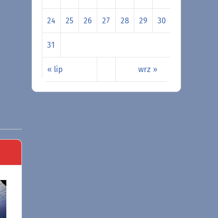
24
25
26
27
28
29
30
31
« lip
wrz »