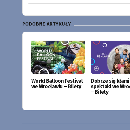
PODOBNE ARTYKUŁY
World Balloon Festival
Dobrze się kłami
we Wrocławiu – Bilety
spektakl we Wro
– Bilety