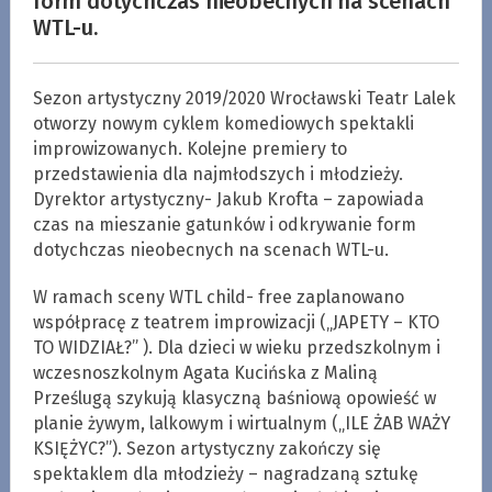
form dotychczas nieobecnych na scenach
WTL-u.
Sezon artystyczny 2019/2020 Wrocławski Teatr Lalek
otworzy nowym cyklem komediowych spektakli
improwizowanych. Kolejne premiery to
przedstawienia dla najmłodszych i młodzieży.
Dyrektor artystyczny- Jakub Krofta – zapowiada
czas na mieszanie gatunków i odkrywanie form
dotychczas nieobecnych na scenach WTL-u.
W ramach sceny WTL child- free zaplanowano
współpracę z teatrem improwizacji („JAPETY – KTO
TO WIDZIAŁ?” ). Dla dzieci w wieku przedszkolnym i
wczesnoszkolnym Agata Kucińska z Maliną
Prześlugą szykują klasyczną baśniową opowieść w
planie żywym, lalkowym i wirtualnym („ILE ŻAB WAŻY
KSIĘŻYC?”). Sezon artystyczny zakończy się
spektaklem dla młodzieży – nagradzaną sztukę