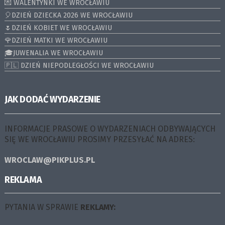
💌 WALENTYNKI WE WROCŁAWIU
🎈DZIEŃ DZIECKA 2026 WE WROCŁAWIU
🌷DZIEŃ KOBIET WE WROCŁAWIU
🌹DZIEŃ MATKI WE WROCŁAWIU
🎓JUWENALIA WE WROCŁAWIU
🇵🇱 DZIEŃ NIEPODLEGŁOŚCI WE WROCŁAWIU
JAK DODAĆ WYDARZENIE
INFORMACJE PRASOWE O WYDARZENIACH ODBYWAJĄCYCH
SIĘ WE WROCŁAWIU PROSIMY PRZESYŁAĆ NA ADRES:
WROCLAW@PIKPLUS.PL
REKLAMA
PYTANIA W SPRAWIE
REKLAMY: