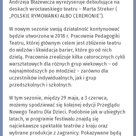
Andrzeja Błażewicza wyreżyseruje debiutująca na
deskach wrocławskiego teatru – Marta Streker (
„POLSKIE RYMOWANKI ALBO CEREMONIE”).
W nowym sezonie swoją działalność kontynuować
będzie utworzona w 2018 r. Pracownia Pedagogiki
Teatru, której głównym celem jest zbliżenie teatru
do widzów i likwidacja barier, które go od nich
dzielą. Pracownia zrealizuje kilka całorocznych cykli
warsztatowych dla różnych grup wiekowych – od
najnajmłodszych po młodzież – zarówno dla
uczestników indywidualnych, jak i grup
przedszkolnych i szkolnych.
W tym sezonie, między 29 maja, a 3 czerwca,
możemy spodziewać się kolejnej edycji Przeglądu
Nowego Teatru Dla Dzieci. Podobnie jak w ubiegłych
latach, w programie festiwalu znajdą się
najciekawsze spektakle teatrów z kraju oraz
wybrane produkcje z zagranicy. Pokazywane będą