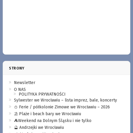
STRONY
Newsletter
O NAS
POLITYKA PRYWATNOŚCI
Sylwester we Wrocławiu – lista imprez, bale, koncerty
⛄️ Ferie / półkolonie Zimowe we Wrocławiu – 2026
⛱️ Plaże i beach bary we Wrocławiu
⛺️Weekend na Dolnym Śląsku i nie tylko
🔮 Andrzejki we Wrocławiu