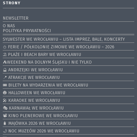
STRONY
NEWSLETTER
O NAS
POLITYKA PRYWATNOŚCI
SYLWESTER WE WROCŁAWIU – LISTA IMPREZ, BALE, KONCERTY
⛄️ FERIE / PÓŁKOLONIE ZIMOWE WE WROCŁAWIU – 2026
⛱️ PLAŻE I BEACH BARY WE WROCŁAWIU
⛺️WEEKEND NA DOLNYM ŚLĄSKU I NIE TYLKO
🔮 ANDRZEJKI WE WROCŁAWIU
📍 ATRAKCJE WE WROCŁAWIU
🎟️ BILETY NA WYDARZENIA WE WROCŁAWIU
🎃 HALLOWEEN WE WROCŁAWIU
🎤 KARAOKE WE WROCŁAWIU
🎭 KARNAWAŁ WE WROCŁAWIU
📽️ KINO PLENEROWE WE WROCŁAWIU
🧳 MAJÓWKA 2026 WE WROCŁAWIU
🌙 NOC MUZEÓW 2026 WE WROCŁAWIU