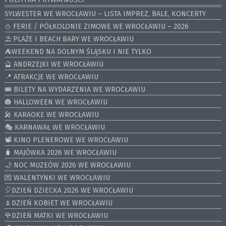
SYLWESTER WE WROCŁAWIU – LISTA IMPREZ, BALE, KONCERTY
⛄️ FERIE / PÓŁKOLONIE ZIMOWE WE WROCŁAWIU – 2026
⛱️ PLAŻE I BEACH BARY WE WROCŁAWIU
⛺️WEEKEND NA DOLNYM ŚLĄSKU I NIE TYLKO
🔮 ANDRZEJKI WE WROCŁAWIU
📍 ATRAKCJE WE WROCŁAWIU
🎟️ BILETY NA WYDARZENIA WE WROCŁAWIU
🎃 HALLOWEEN WE WROCŁAWIU
🎤 KARAOKE WE WROCŁAWIU
🎭 KARNAWAŁ WE WROCŁAWIU
📽️ KINO PLENEROWE WE WROCŁAWIU
🧳 MAJÓWKA 2026 WE WROCŁAWIU
🌙 NOC MUZEÓW 2026 WE WROCŁAWIU
💌 WALENTYNKI WE WROCŁAWIU
🎈DZIEŃ DZIECKA 2026 WE WROCŁAWIU
🌷DZIEŃ KOBIET WE WROCŁAWIU
🌹DZIEŃ MATKI WE WROCŁAWIU