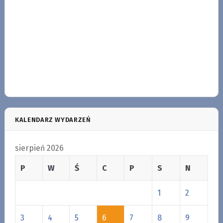
KALENDARZ WYDARZEŃ
sierpień 2026
P
W
Ś
C
P
S
N
1
2
3
4
5
6
7
8
9