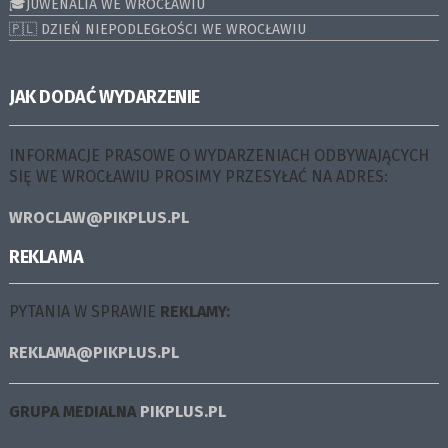
🎓JUWENALIA WE WROCŁAWIU
🇵🇱 DZIEŃ NIEPODLEGŁOŚCI WE WROCŁAWIU
JAK DODAĆ WYDARZENIE
INFORMACJE PRASOWE O WYDARZENIACH ODBYWAJĄCYCH
SIĘ WE WROCŁAWIU PROSIMY PRZESYŁAĆ NA ADRES:
WROCLAW@PIKPLUS.PL
REKLAMA
PYTANIA W SPRAWIE
REKLAMY:
REKLAMA@PIKPLUS.PL
GRUPA MEDIALNA
PIKPLUS.PL