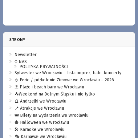
STRONY
Newsletter
O NAS
POLITYKA PRYWATNOŚCI
Sylwester we Wrocławiu – lista imprez, bale, koncerty
⛄️ Ferie / półkolonie Zimowe we Wrocławiu – 2026
⛱️ Plaże i beach bary we Wrocławiu
⛺️Weekend na Dolnym Śląsku i nie tylko
🔮 Andrzejki we Wrocławiu
📍 Atrakcje we Wrocławiu
🎟️ Bilety na wydarzenia we Wrocławiu
🎃 Halloween we Wrocławiu
🎤 Karaoke we Wrocławiu
🎭 Karnawał we Wrocławiu