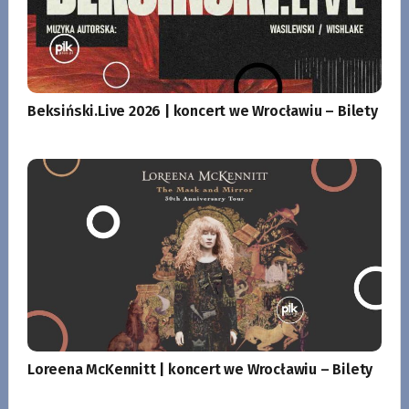
Beksiński.Live 2026 | koncert we Wrocławiu – Bilety
Loreena McKennitt | koncert we Wrocławiu – Bilety