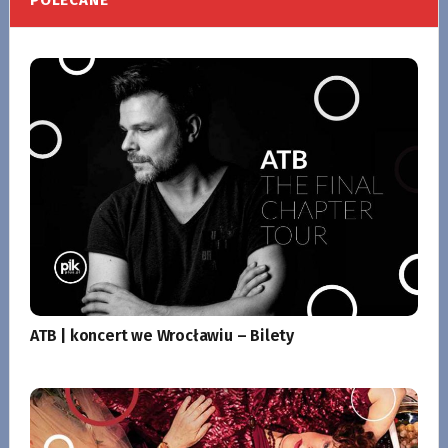
ATB | koncert we Wrocławiu – Bilety