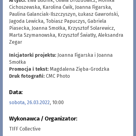
Artyści:
Ewa Budnik, Oliwia Drozdowicz, Monika
Cichoszewska, Karolina Ćwik, Joanna Figarska,
Paulina Galanciak-Ilszczyszyn, Łukasz Gawroński,
Jagoda Lewicka, Tobiasz Papuczys, Gabriela
Piasecka, Joanna Smołka, Krzysztof Solarewicz,
Marta Szymanowska, Krzysztof Światły, Aleksandra
Zegar
Inicjatorki projektu:
Joanna Figarska i Joanna
Smołka
Promocja i tekst:
Magdalena Zięba-Grodzka
Druk fotografii:
CMC Photo
Data:
sobota, 26.03.2022
, 10:00
Wykonawca / Organizator:
TIFF Collective