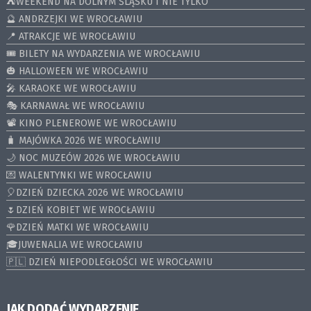
⛺️WEEKEND NA DOLNYM ŚLĄSKU I NIE TYLKO
🔮 ANDRZEJKI WE WROCŁAWIU
📍 ATRAKCJE WE WROCŁAWIU
🎟️ BILETY NA WYDARZENIA WE WROCŁAWIU
🎃 HALLOWEEN WE WROCŁAWIU
🎤 KARAOKE WE WROCŁAWIU
🎭 KARNAWAŁ WE WROCŁAWIU
📽️ KINO PLENEROWE WE WROCŁAWIU
🧳 MAJÓWKA 2026 WE WROCŁAWIU
🌙 NOC MUZEÓW 2026 WE WROCŁAWIU
💌 WALENTYNKI WE WROCŁAWIU
🎈DZIEŃ DZIECKA 2026 WE WROCŁAWIU
🌷DZIEŃ KOBIET WE WROCŁAWIU
🌹DZIEŃ MATKI WE WROCŁAWIU
🎓JUWENALIA WE WROCŁAWIU
🇵🇱 DZIEŃ NIEPODLEGŁOŚCI WE WROCŁAWIU
JAK DODAĆ WYDARZENIE