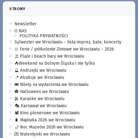
STRONY
Newsletter
O NAS
POLITYKA PRYWATNOŚCI
Sylwester we Wrocławiu – lista imprez, bale, koncerty
⛄️ Ferie / półkolonie Zimowe we Wrocławiu – 2026
⛱️ Plaże i beach bary we Wrocławiu
⛺️Weekend na Dolnym Śląsku i nie tylko
🔮 Andrzejki we Wrocławiu
📍 Atrakcje we Wrocławiu
🎟️ Bilety na wydarzenia we Wrocławiu
🎃 Halloween we Wrocławiu
🎤 Karaoke we Wrocławiu
🎭 Karnawał we Wrocławiu
📽️ Kino plenerowe we Wrocławiu
🧳 Majówka 2026 we Wrocławiu
🌙 Noc Muzeów 2026 we Wrocławiu
💌 Walentynki we Wrocławiu