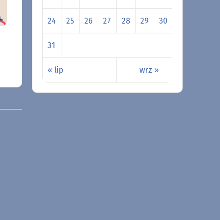
24
25
26
27
28
29
30
31
« lip
wrz »