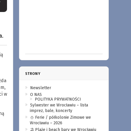
a.
ją
STRONY
żda
em,
Newsletter
ci w
O NAS
POLITYKA PRYWATNOŚCI
Sylwester we Wrocławiu – lista
imprez, bale, koncerty
ną
⛄️ Ferie / półkolonie Zimowe we
Wrocławiu – 2026
⛱️ Plaże i beach bary we Wrocławiu