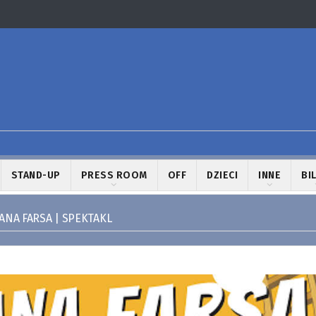
STAND-UP
PRESS ROOM
OFF
DZIECI
INNE
BI
ANA FARSA | SPEKTAKL