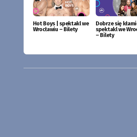
Hot Boys | spektakl we
Dobrze się kłami
Wrocławiu – Bilety
spektakl we Wro
– Bilety