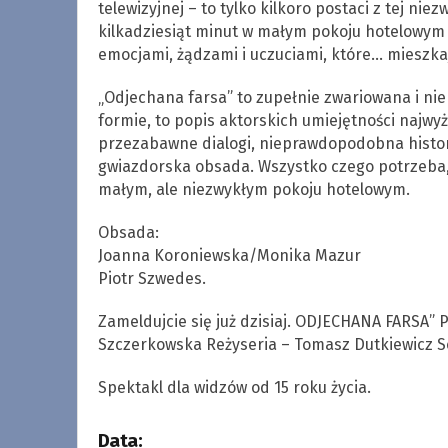
telewizyjnej – to tylko kilkoro postaci z tej niez
kilkadziesiąt minut w małym pokoju hotelowym n
emocjami, żądzami i uczuciami, które… mieszka
„Odjechana farsa” to zupełnie zwariowana i ni
formie, to popis aktorskich umiejętności najwyż
przezabawne dialogi, nieprawdopodobna histori
gwiazdorska obsada. Wszystko czego potrzeba, 
małym, ale niezwykłym pokoju hotelowym.
Obsada:
Joanna Koroniewska/Monika Mazur
Piotr Szwedes.
Zameldujcie się już dzisiaj. ODJECHANA FARSA” 
Szczerkowska Reżyseria – Tomasz Dutkiewicz Sc
Spektakl dla widzów od 15 roku życia.
Data: