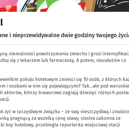
l
ane i nieprzewidywalne dwie godziny twojego życi
yną niemożności powstrzymania śmiechu i grozi intensyfikac
tuj się z lekarzem lub farmaceutą. A potem, niezależnie co
wielkim pokoju hotelowym zmieści się 10 osób, z których ka
em i osobami w nim się pojawiającymi? Tak…ale pod warunki
ch aktorów, którzy brawurowo zagrają dziesięć różnych posta
acji.
ak żyć w szczęśliwym związku – ze swą nieszczęśliwą i znudzo
anką pragnącą za wszelką cenę sławy, siostra zakonna ze
ki boy hotelowy, przebiegła reporterka miejscowej stacji