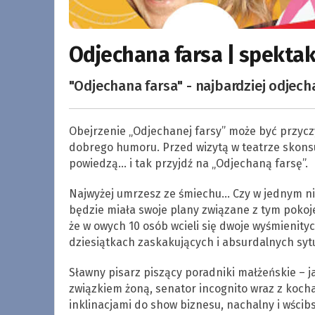
Odjechana farsa | spektak
"Odjechana farsa" - najbardziej odjech
Obejrzenie „Odjechanej farsy” może być przycz
dobrego humoru. Przed wizytą w teatrze skonsul
powiedzą… i tak przyjdź na „Odjechaną farsę”.
Najwyżej umrzesz ze śmiechu… Czy w jednym nie
będzie miała swoje plany związane z tym pokoj
że w owych 10 osób wcieli się dwoje wyśmienity
dziesiątkach zaskakujących i absurdalnych sytu
Sławny pisarz piszący poradniki małżeńskie – j
związkiem żoną, senator incognito wraz z koch
inklinacjami do show biznesu, nachalny i wścibs