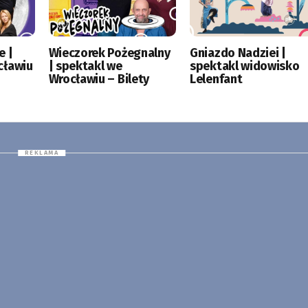
e |
Wieczorek Pożegnalny
Gniazdo Nadziei |
cławiu
| spektakl we
spektakl widowisko
Wrocławiu – Bilety
Lelenfant