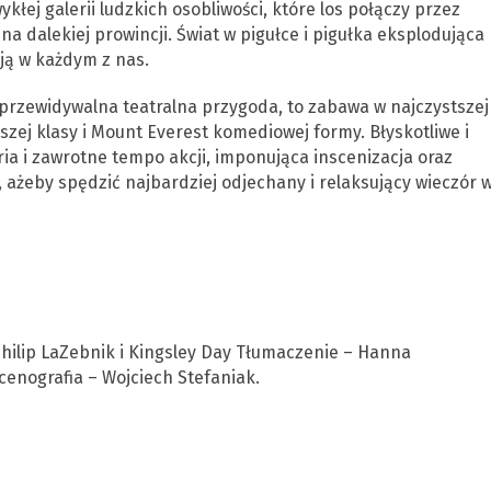
wykłej galerii ludzkich osobliwości, które los połączy przez
a dalekiej prowincji. Świat w pigułce i pigułka eksplodująca
ją w każdym z nas.
eprzewidywalna teatralna przygoda, to zabawa w najczystszej
szej klasy i Mount Everest komediowej formy. Błyskotliwe i
a i zawrotne tempo akcji, imponująca inscenizacja oraz
ażeby spędzić najbardziej odjechany i relaksujący wieczór 
Philip LaZebnik i Kingsley Day Tłumaczenie – Hanna
enografia – Wojciech Stefaniak.