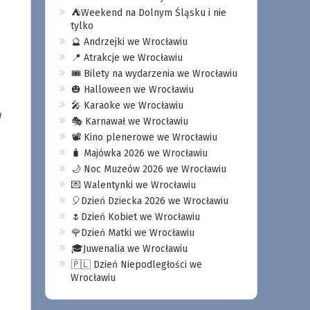
⛺️Weekend na Dolnym Śląsku i nie
tylko
🔮 Andrzejki we Wrocławiu
📍 Atrakcje we Wrocławiu
🎟️ Bilety na wydarzenia we Wrocławiu
🎃 Halloween we Wrocławiu
🎤 Karaoke we Wrocławiu
w
🎭 Karnawał we Wrocławiu
📽️ Kino plenerowe we Wrocławiu
🧳 Majówka 2026 we Wrocławiu
🌙 Noc Muzeów 2026 we Wrocławiu
💌 Walentynki we Wrocławiu
🎈Dzień Dziecka 2026 we Wrocławiu
🌷Dzień Kobiet we Wrocławiu
🌹Dzień Matki we Wrocławiu
🎓Juwenalia we Wrocławiu
🇵🇱 Dzień Niepodległości we
Wrocławiu