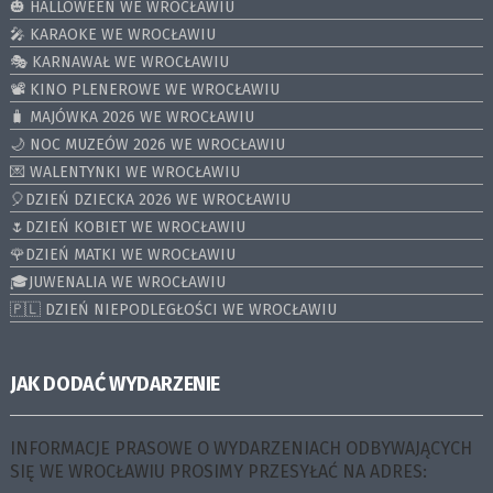
🎃 HALLOWEEN WE WROCŁAWIU
🎤 KARAOKE WE WROCŁAWIU
🎭 KARNAWAŁ WE WROCŁAWIU
📽️ KINO PLENEROWE WE WROCŁAWIU
🧳 MAJÓWKA 2026 WE WROCŁAWIU
🌙 NOC MUZEÓW 2026 WE WROCŁAWIU
💌 WALENTYNKI WE WROCŁAWIU
🎈DZIEŃ DZIECKA 2026 WE WROCŁAWIU
🌷DZIEŃ KOBIET WE WROCŁAWIU
🌹DZIEŃ MATKI WE WROCŁAWIU
🎓JUWENALIA WE WROCŁAWIU
🇵🇱 DZIEŃ NIEPODLEGŁOŚCI WE WROCŁAWIU
JAK DODAĆ WYDARZENIE
INFORMACJE PRASOWE O WYDARZENIACH ODBYWAJĄCYCH
SIĘ WE WROCŁAWIU PROSIMY PRZESYŁAĆ NA ADRES: