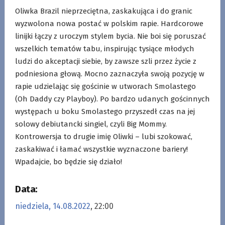
Oliwka Brazil nieprzeciętna, zaskakująca i do granic
wyzwolona nowa postać w polskim rapie. Hardcorowe
linijki łączy z uroczym stylem bycia. Nie boi się poruszać
wszelkich tematów tabu, inspirując tysiące młodych
ludzi do akceptacji siebie, by zawsze szli przez życie z
podniesiona głową. Mocno zaznaczyła swoją pozycję w
rapie udzielając się gościnie w utworach Smolastego
(Oh Daddy czy Playboy). Po bardzo udanych gościnnych
występach u boku Smolastego przyszedł czas na jej
solowy debiutancki singiel, czyli Big Mommy.
Kontrowersja to drugie imię Oliwki – lubi szokować,
zaskakiwać i łamać wszystkie wyznaczone bariery!
Wpadajcie, bo będzie się działo!
Data:
niedziela, 14.08.2022
, 22:00