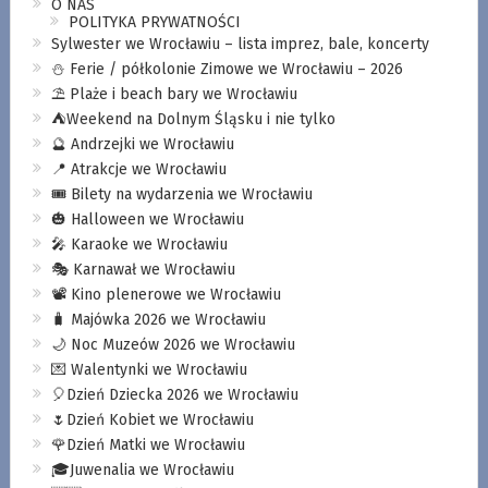
O NAS
POLITYKA PRYWATNOŚCI
Sylwester we Wrocławiu – lista imprez, bale, koncerty
⛄️ Ferie / półkolonie Zimowe we Wrocławiu – 2026
⛱️ Plaże i beach bary we Wrocławiu
⛺️Weekend na Dolnym Śląsku i nie tylko
🔮 Andrzejki we Wrocławiu
📍 Atrakcje we Wrocławiu
🎟️ Bilety na wydarzenia we Wrocławiu
🎃 Halloween we Wrocławiu
🎤 Karaoke we Wrocławiu
🎭 Karnawał we Wrocławiu
📽️ Kino plenerowe we Wrocławiu
🧳 Majówka 2026 we Wrocławiu
🌙 Noc Muzeów 2026 we Wrocławiu
💌 Walentynki we Wrocławiu
🎈Dzień Dziecka 2026 we Wrocławiu
🌷Dzień Kobiet we Wrocławiu
🌹Dzień Matki we Wrocławiu
🎓Juwenalia we Wrocławiu