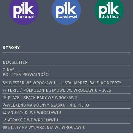
STRONY
NEWSLETTER
O NAS
POLITYKA PRYWATNOŚCI
SYLWESTER WE WROCŁAWIU – LISTA IMPREZ, BALE, KONCERTY
⛄️ FERIE / PÓŁKOLONIE ZIMOWE WE WROCŁAWIU – 2026
⛱️ PLAŻE I BEACH BARY WE WROCŁAWIU
⛺️WEEKEND NA DOLNYM ŚLĄSKU I NIE TYLKO
🔮 ANDRZEJKI WE WROCŁAWIU
📍 ATRAKCJE WE WROCŁAWIU
🎟️ BILETY NA WYDARZENIA WE WROCŁAWIU