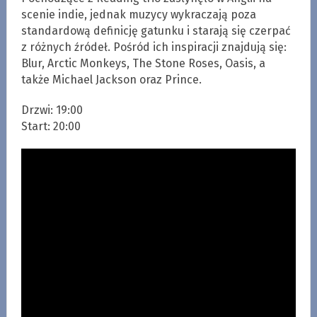
scenie indie, jednak muzycy wykraczają poza
standardową definicję gatunku i starają się czerpać
z różnych źródeł. Pośród ich inspiracji znajdują się:
Blur, Arctic Monkeys, The Stone Roses, Oasis, a
także Michael Jackson oraz Prince.
Drzwi: 19:00
Start: 20:00