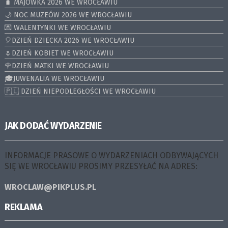
🧳 MAJÓWKA 2026 WE WROCŁAWIU
🌙 NOC MUZEÓW 2026 WE WROCŁAWIU
💌 WALENTYNKI WE WROCŁAWIU
🎈DZIEŃ DZIECKA 2026 WE WROCŁAWIU
🌷DZIEŃ KOBIET WE WROCŁAWIU
🌹DZIEŃ MATKI WE WROCŁAWIU
🎓JUWENALIA WE WROCŁAWIU
🇵🇱 DZIEŃ NIEPODLEGŁOŚCI WE WROCŁAWIU
JAK DODAĆ WYDARZENIE
INFORMACJE PRASOWE O WYDARZENIACH ODBYWAJĄCYCH
SIĘ WE WROCŁAWIU PROSIMY PRZESYŁAĆ NA ADRES:
WROCLAW@PIKPLUS.PL
REKLAMA