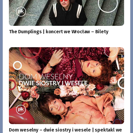
The Dumplings | koncert we Wrocław – Bilety
Dom weselny – dwie siostry i wesele | spektakl we