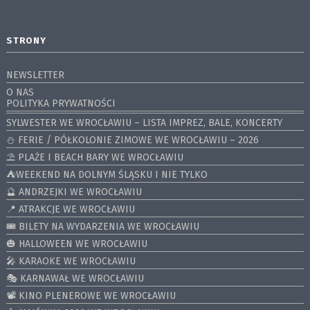
STRONY
NEWSLETTER
O NAS
POLITYKA PRYWATNOŚCI
SYLWESTER WE WROCŁAWIU – LISTA IMPREZ, BALE, KONCERTY
⛄️ FERIE / PÓŁKOLONIE ZIMOWE WE WROCŁAWIU – 2026
⛱️ PLAŻE I BEACH BARY WE WROCŁAWIU
⛺️WEEKEND NA DOLNYM ŚLĄSKU I NIE TYLKO
🔮 ANDRZEJKI WE WROCŁAWIU
📍 ATRAKCJE WE WROCŁAWIU
🎟️ BILETY NA WYDARZENIA WE WROCŁAWIU
🎃 HALLOWEEN WE WROCŁAWIU
🎤 KARAOKE WE WROCŁAWIU
🎭 KARNAWAŁ WE WROCŁAWIU
📽️ KINO PLENEROWE WE WROCŁAWIU