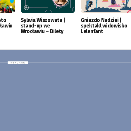
ęto
Sylwia Wiszowata |
Gniazdo Nadziei |
ławiu
stand-up we
spektakl widowisko
Wrocławiu – Bilety
Lelenfant