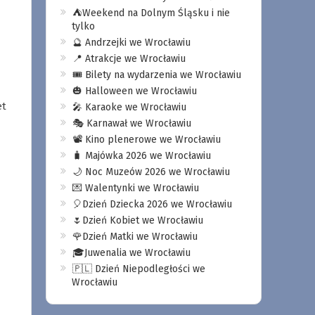
⛺️Weekend na Dolnym Śląsku i nie
tylko
🔮 Andrzejki we Wrocławiu
📍 Atrakcje we Wrocławiu
🎟️ Bilety na wydarzenia we Wrocławiu
🎃 Halloween we Wrocławiu
et
🎤 Karaoke we Wrocławiu
🎭 Karnawał we Wrocławiu
📽️ Kino plenerowe we Wrocławiu
🧳 Majówka 2026 we Wrocławiu
🌙 Noc Muzeów 2026 we Wrocławiu
💌 Walentynki we Wrocławiu
🎈Dzień Dziecka 2026 we Wrocławiu
🌷Dzień Kobiet we Wrocławiu
🌹Dzień Matki we Wrocławiu
🎓Juwenalia we Wrocławiu
🇵🇱 Dzień Niepodległości we
Wrocławiu