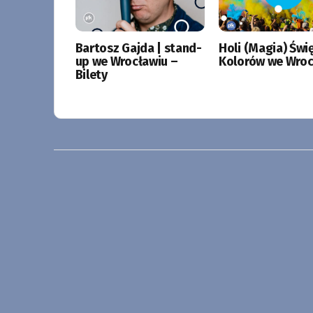
Bartosz Gajda | stand-
Holi (Magia) Świ
up we Wrocławiu –
Kolorów we Wroc
Bilety