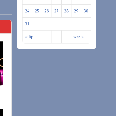
24
25
26
27
28
29
30
31
« lip
wrz »