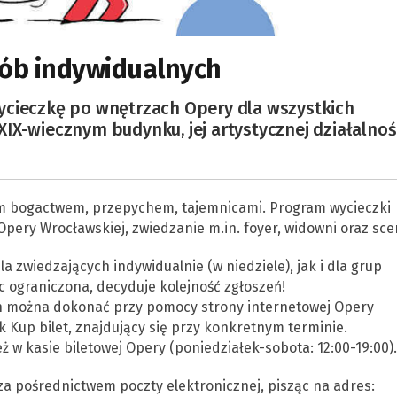
sób indywidualnych
ycieczkę po wnętrzach Opery dla wszystkich
IX-wiecznym budynku, jej artystycznej działalnoś
im bogactwem, przepychem, tajemnicami. Program wycieczki
Opery Wrocławskiej, zwiedzanie m.in. foyer, widowni oraz sce
 zwiedzających indywidualnie (w niedziele), jak i dla grup
c ograniczona, decyduje kolejność zgłoszeń!
h można dokonać przy pomocy strony internetowej Opery
k Kup bilet, znajdujący się przy konkretnym terminie.
w kasie biletowej Opery (poniedziałek-sobota: 12:00-19:00).
a pośrednictwem poczty elektronicznej, pisząc na adres: