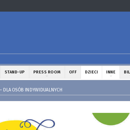
STAND-UP
PRESS ROOM
OFF
DZIECI
INNE
BI
– DLA OSÓB INDYWIDUALNYCH