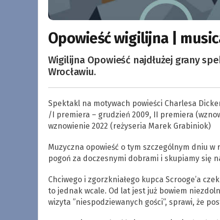
Opowieść wigilijna | music
Wigilijna Opowieść najdłużej grany sp
Wrocławiu.
Spektakl na motywach powieści Charlesa Dicken
/I premiera – grudzień 2009, II premiera (wzno
wznowienie 2022 (reżyseria Marek Grabiniok)
Muzyczna opowieść o tym szczególnym dniu w r
pogoń za doczesnymi dobrami i skupiamy się na
Chciwego i zgorzkniałego kupca Scrooge’a czek
to jednak wcale. Od lat jest już bowiem niezdo
wizyta ”niespodziewanych gości”, sprawi, że p