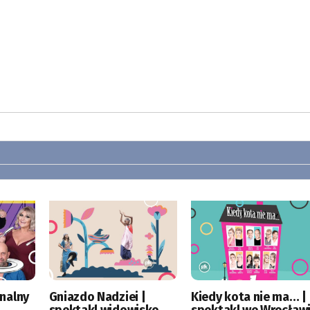
nalny
Gniazdo Nadziei |
Kiedy kota nie ma… |