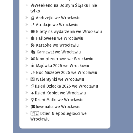
⛺️Weekend na Dolnym Śląsku i nie
tylko
🔮 Andrzejki we Wrocławiu
📍 Atrakcje we Wrocławiu
🎟️ Bilety na wydarzenia we Wrocławiu
🎃 Halloween we Wrocławiu
🎤 Karaoke we Wrocławiu
🎭 Karnawał we Wrocławiu
📽️ Kino plenerowe we Wrocławiu
🧳 Majówka 2026 we Wrocławiu
🌙 Noc Muzeów 2026 we Wrocławiu
💌 Walentynki we Wrocławiu
🎈Dzień Dziecka 2026 we Wrocławiu
🌷Dzień Kobiet we Wrocławiu
🌹Dzień Matki we Wrocławiu
🎓Juwenalia we Wrocławiu
🇵🇱 Dzień Niepodległości we
Wrocławiu