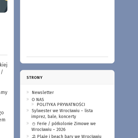
kiej
 /
STRONY
wamy
Newsletter
O NAS
POLITYKA PRYWATNOŚCI
Sylwester we Wrocławiu – lista
go
imprez, bale, koncerty
zem
⛄️ Ferie / półkolonie Zimowe we
Wrocławiu – 2026
⛱️ Plaże i beach bary we Wrocławiu