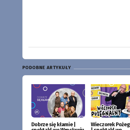
PODOBNE ARTYKUŁY
Dobrze się kłamie |
Wieczorek Pożeg