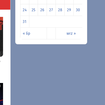
24
25
26
27
28
29
30
31
« lip
wrz »
e