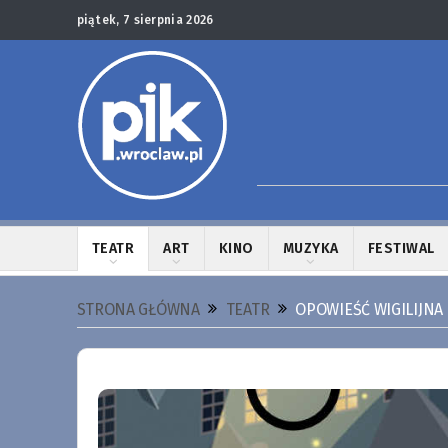
piątek, 7 sierpnia 2026
TEATR
ART
KINO
MUZYKA
FESTIWAL
STRONA GŁÓWNA
TEATR
OPOWIEŚĆ WIGILIJNA 