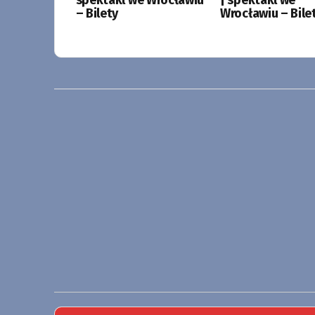
spektakl we Wrocławiu
| spektakl we
– Bilety
Wrocławiu – Bile