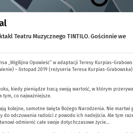
al
ektakl Teatru Muzycznego TINTILO. Gościnnie we
sa „Wigilijna Opowieść” w adaptacji Teresy Kurpias-Grabows
wienie) – listopad 2019 (reżyseria Teresa Kurpias-Grabowska)
oku, kiedy pieniądze tracą swoją wartość, w którym przery
 tym, co najważniejsze.
ają kolejne, samotne święta Bożego Narodzenia. Nie martwi 
lny do odczuwania radości z powodu ich nadejścia. Ale tym ra
ostanowi odmienić całe swoje dotychczasowe życie…