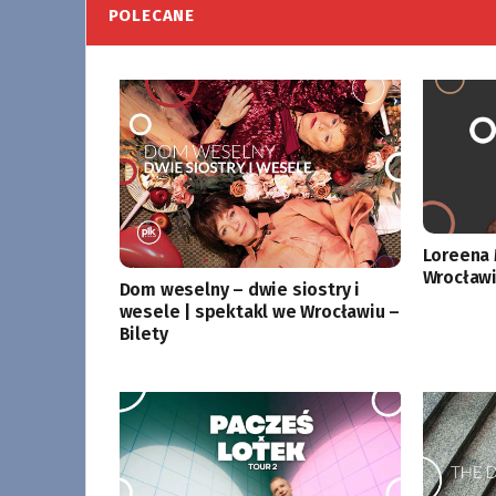
POLECANE
Loreena 
Wrocławi
Dom weselny – dwie siostry i
wesele | spektakl we Wrocławiu –
Bilety