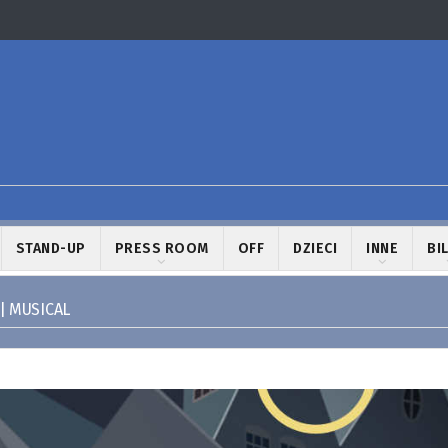
STAND-UP
PRESS ROOM
OFF
DZIECI
INNE
BI
| MUSICAL