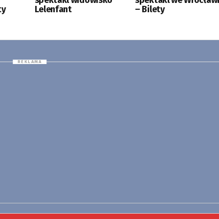
spektakl widowisko
spektakl we Wrocław
ty
Lelenfant
– Bilety