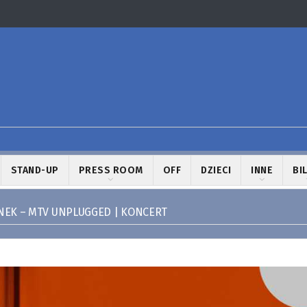
STAND-UP
PRESS ROOM
OFF
DZIECI
INNE
BI
EK – MTV UNPLUGGED | KONCERT