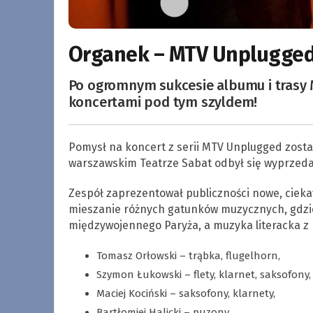
Organek – MTV Unplugged 
Po ogromnym sukcesie albumu i trasy
koncertami pod tym szyldem!
Pomysł na koncert z serii MTV Unplugged został
warszawskim Teatrze Sabat odbył się wyprzed
Zespół zaprezentował publiczności nowe, cieka
mieszanie różnych gatunków muzycznych, gdzie
międzywojennego Paryża, a muzyka literacka z 
Tomasz Orłowski – trąbka, flugelhorn,
Szymon Łukowski – flety, klarnet, saksofony,
Maciej Kociński – saksofony, klarnety,
Bartłomiej Halicki – puzony.