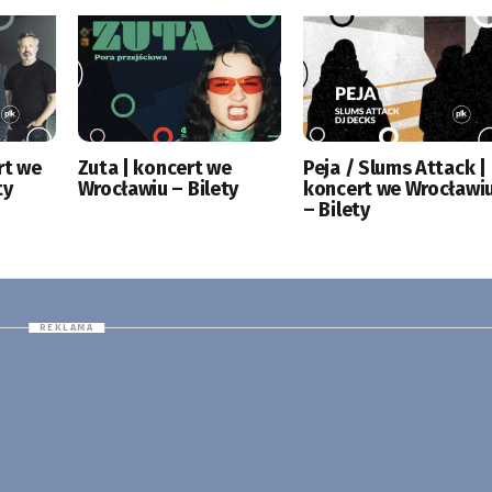
rt we
Zuta | koncert we
Peja / Slums Attack |
ty
Wrocławiu – Bilety
koncert we Wrocławi
– Bilety