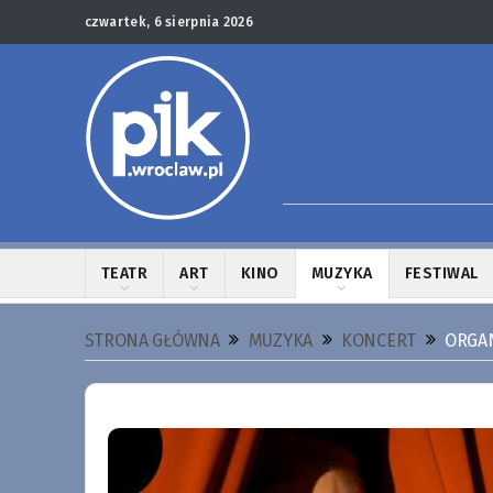
czwartek, 6 sierpnia 2026
TEATR
ART
KINO
MUZYKA
FESTIWAL
STRONA GŁÓWNA
MUZYKA
KONCERT
ORGAN