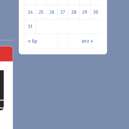
24
25
26
27
28
29
30
31
« lip
wrz »