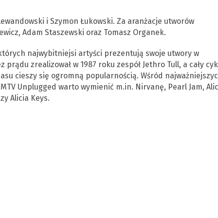
Lewandowski i Szymon Łukowski. Za aranżacje utworów
wicz, Adam Staszewski oraz Tomasz Organek.
tórych najwybitniejsi artyści prezentują swoje utwory w
prądu zrealizował w 1987 roku zespół Jethro Tull, a cały cyk
zasu cieszy się ogromną popularnością. Wśród najważniejszy
u MTV Unplugged warto wymienić m.in. Nirvanę, Pearl Jam, Ali
zy Alicia Keys.