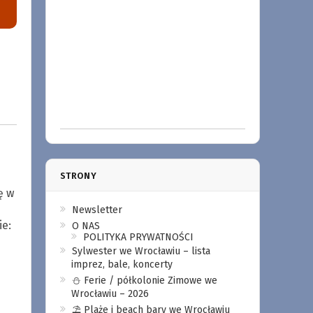
STRONY
ę w
Newsletter
e:
O NAS
POLITYKA PRYWATNOŚCI
Sylwester we Wrocławiu – lista
imprez, bale, koncerty
⛄️ Ferie / półkolonie Zimowe we
Wrocławiu – 2026
⛱️ Plaże i beach bary we Wrocławiu