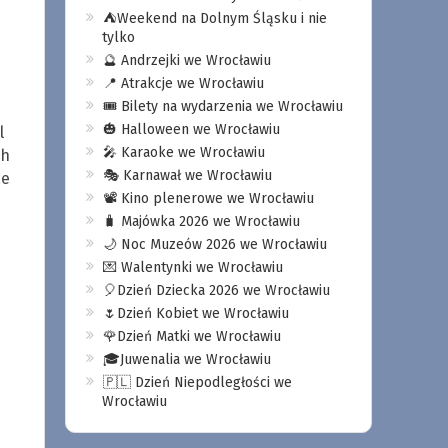
⛺️Weekend na Dolnym Śląsku i nie
tylko
🔮 Andrzejki we Wrocławiu
📍 Atrakcje we Wrocławiu
🎟️ Bilety na wydarzenia we Wrocławiu
🎃 Halloween we Wrocławiu
l
🎤 Karaoke we Wrocławiu
ch
🎭 Karnawał we Wrocławiu
ce
📽️ Kino plenerowe we Wrocławiu
🧳 Majówka 2026 we Wrocławiu
🌙 Noc Muzeów 2026 we Wrocławiu
💌 Walentynki we Wrocławiu
🎈Dzień Dziecka 2026 we Wrocławiu
🌷Dzień Kobiet we Wrocławiu
🌹Dzień Matki we Wrocławiu
🎓Juwenalia we Wrocławiu
🇵🇱 Dzień Niepodległości we
Wrocławiu