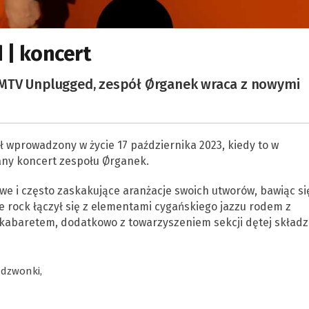
| koncert
 MTV Unplugged, zespół Ørganek wraca z nowymi
 wprowadzony w życie 17 października 2023, kiedy to w
any koncert zespołu Ørganek.
we i często zaskakujące aranżacje swoich utworów, bawiąc si
 rock łączył się z elementami cygańskiego jazzu rodem z
kabaretem, dodatkowo z towarzyszeniem sekcji dętej składzi
 dzwonki,