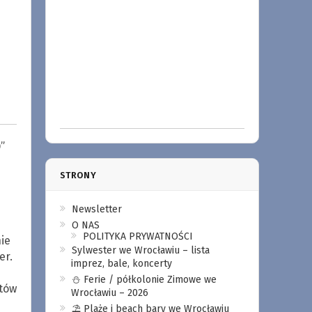
”
STRONY
Newsletter
O NAS
POLITYKA PRYWATNOŚCI
ie
Sylwester we Wrocławiu – lista
er.
imprez, bale, koncerty
⛄️ Ferie / półkolonie Zimowe we
stów
Wrocławiu – 2026
⛱️ Plaże i beach bary we Wrocławiu