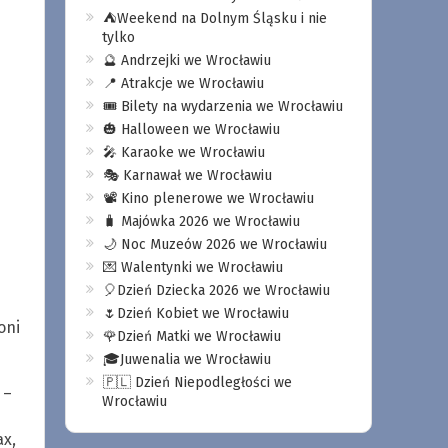
⛺️Weekend na Dolnym Śląsku i nie
tylko
🔮 Andrzejki we Wrocławiu
📍 Atrakcje we Wrocławiu
🎟️ Bilety na wydarzenia we Wrocławiu
🎃 Halloween we Wrocławiu
🎤 Karaoke we Wrocławiu
🎭 Karnawał we Wrocławiu
📽️ Kino plenerowe we Wrocławiu
🧳 Majówka 2026 we Wrocławiu
🌙 Noc Muzeów 2026 we Wrocławiu
💌 Walentynki we Wrocławiu
🎈Dzień Dziecka 2026 we Wrocławiu
🌷Dzień Kobiet we Wrocławiu
oni
🌹Dzień Matki we Wrocławiu
🎓Juwenalia we Wrocławiu
🇵🇱 Dzień Niepodległości we
 –
Wrocławiu
ax,