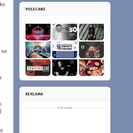
tku
POLECANE
 na
e
REKLAMA
.
j
ie