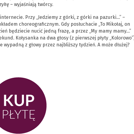
zykę
– wyjaśniają twórcy.
nternecie. Przy „Jedziemy z górki, z górki na pazurki…” –
 układem choreograficznym. Gdy posłuchacie „To Mikołaj, on
dzień będziecie nucić jedną frazę, a przez „My mamy mamy…” 
sekund. Kołysanka na dwa głosy (z pierwszej płyty „Kolorowo”
e wypadną z głowy przez najbliższy tydzień. A może dłużej?