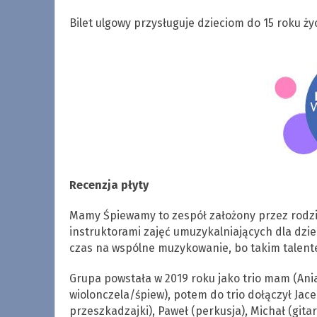
Bilet ulgowy przysługuje dzieciom do 15 roku życ
Recenzja płyty
Mamy Śpiewamy to zespół założony przez rodzi
instruktorami zajęć umuzykalniających dla dziec
czas na wspólne muzykowanie, bo takim talentem
Grupa powstała w 2019 roku jako trio mam (Ani
wiolonczela/śpiew), potem do trio dołączył Ja
przeszkadzajki), Paweł (perkusja), Michał (gitary