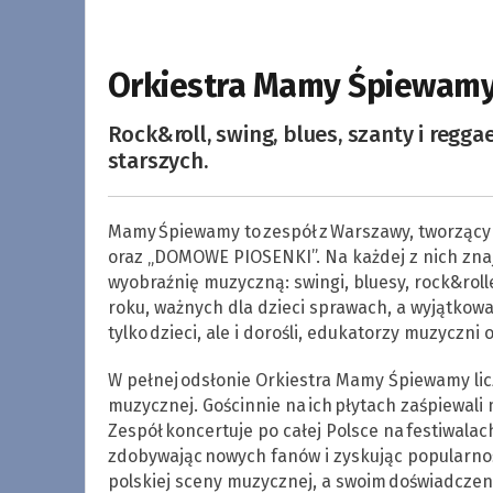
Orkiestra Mamy Śpiewamy 
Rock&roll, swing, blues, szanty i regg
starszych.
Mamy Śpiewamy to zespół z Warszawy, tworzący i 
oraz „DOMOWE PIOSENKI”. Na każdej z nich znajdu
wyobraźnię muzyczną: swingi, bluesy, rock&rolle
roku, ważnych dla dzieci sprawach, a wyjątkow
tylko dzieci, ale i dorośli, edukatorzy muzyczni
W pełnej odsłonie Orkiestra Mamy Śpiewamy licz
muzycznej. Gościnnie na ich płytach zaśpiewali
Zespół koncertuje po całej Polsce na festiwalac
zdobywając nowych fanów i zyskując popularnoś
polskiej sceny muzycznej, a swoim doświadczen