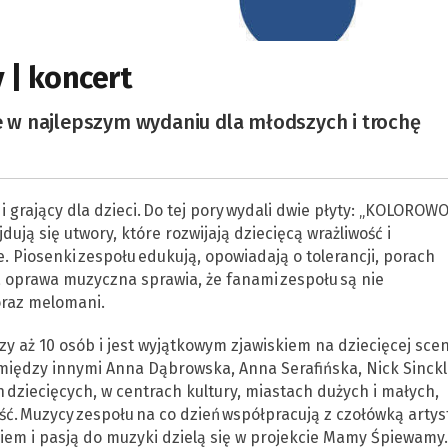
| koncert
ae w najlepszym wydaniu dla młodszych i trochę
grający dla dzieci. Do tej pory wydali dwie płyty: „KOLOROWO
ją się utwory, które rozwijają dziecięcą wrażliwość i
. Piosenki zespołu edukują, opowiadają o tolerancji, porach
a oprawa muzyczna sprawia, że fanami zespołu są nie
 oraz melomani.
y aż 10 osób i jest wyjątkowym zjawiskiem na dziecięcej scen
 między innymi Anna Dąbrowska, Anna Serafińska, Nick Sinckl
h dziecięcych, w centrach kultury, miastach dużych i małych,
ć. Muzycy zespołu na co dzień współpracują z czołówką arty
iem i pasją do muzyki dzielą się w projekcie Mamy Śpiewamy.