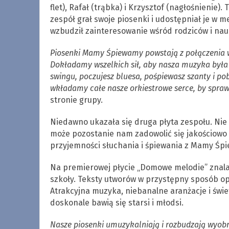
flet), Rafał (trąbka) i Krzysztof (nagłośnienie
zespół grał swoje piosenki i udostępniał je w 
wzbudził zainteresowanie wśród rodziców i nauc
Piosenki Mamy Śpiewamy powstają z połączenia w
Dokładamy wszelkich sił, aby nasza muzyka była 
swingu, poczujesz bluesa, pośpiewasz szanty i pob
wkładamy całe nasze orkiestrowe serce, by spra
stronie grupy.
Niedawno ukazała się druga płyta zespołu. Nie
może pozostanie nam zadowolić się jakościowo 
przyjemności słuchania i śpiewania z Mamy Śp
Na premierowej płycie „Domowe melodie” znalaz
szkoły. Teksty utworów w przystępny sposób opo
Atrakcyjna muzyka, niebanalne aranżacje i świe
doskonale bawią się starsi i młodsi.
Nasze piosenki umuzykalniają i rozbudzają wyobra