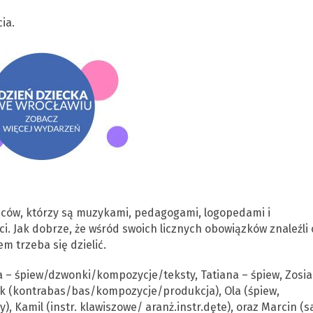
ia.
ców, którzy są muzykami, pedagogami, logopedami i
i. Jak dobrze, że wśród swoich licznych obowiązków znaleźli 
 trzeba się dzielić.
a – śpiew/dzwonki/kompozycje/teksty, Tatiana – śpiew, Zosia
cek (kontrabas/bas/kompozycje/produkcja), Ola (śpiew,
), Kamil (instr. klawiszowe/ aranż.instr.dęte), oraz Marcin (s