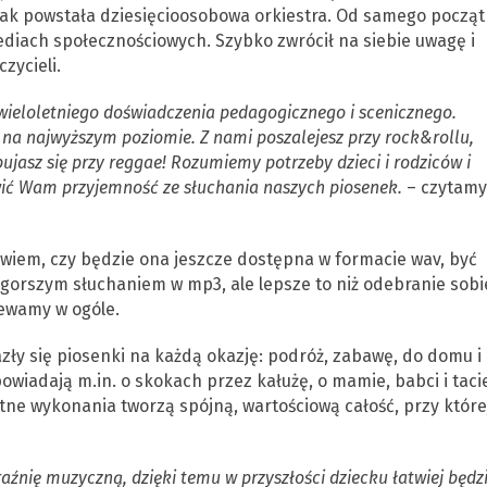
). Tak powstała dziesięcioosobowa orkiestra. Od samego począ
mediach społecznościowych. Szybko zwrócił na siebie uwagę i
zycieli.
ieloletniego doświadczenia pedagogicznego i scenicznego.
na najwyższym poziomie. Z nami poszalejesz przy rock&rollu,
ujasz się przy reggae! Rozumiemy potrzeby dzieci i rodziców i
wić Wam przyjemność ze słuchania naszych piosenek.
– czytamy
 wiem, czy będzie ona jeszcze dostępna w formacie wav, być
gorszym słuchaniem w mp3, ale lepsze to niż odebranie sobi
iewamy w ogóle.
ły się piosenki na każdą okazję: podróż, zabawę, do domu i
wiadają m.in. o skokach przez kałużę, o mamie, babci i tacie
tne wykonania tworzą spójną, wartościową całość, przy które
źnię muzyczną, dzięki temu w przyszłości dziecku łatwiej będz