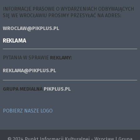
INFORMACJE PRASOWE O WYDARZENIACH ODBYWAJĄCYCH
SIĘ WE WROCŁAWIU PROSIMY PRZESYŁAĆ NA ADRES:
WROCLAW@PIKPLUS.PL
REKLAMA
PYTANIA W SPRAWIE
REKLAMY:
REKLAMA@PIKPLUS.PL
GRUPA MEDIALNA
PIKPLUS.PL
POBIERZ NASZE LOGO
© 2024 Punkt Informacji Kulturalnej - Wrocław | Grupa