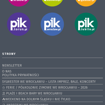
STRONY
NEWSLETTER
O NAS
POLITYKA PRYWATNOŚCI
SYLWESTER WE WROCŁAWIU – LISTA IMPREZ, BALE, KONCERTY
⛄️ FERIE / PÓŁKOLONIE ZIMOWE WE WROCŁAWIU – 2026
⛱️ PLAŻE I BEACH BARY WE WROCŁAWIU
⛺️WEEKEND NA DOLNYM ŚLĄSKU I NIE TYLKO