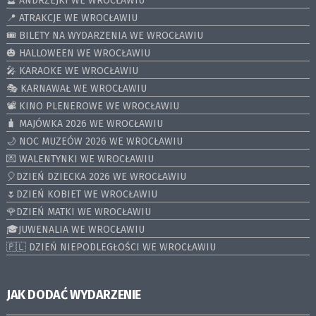
🔮 ANDRZEJKI WE WROCŁAWIU
📍 ATRAKCJE WE WROCŁAWIU
🎟️ BILETY NA WYDARZENIA WE WROCŁAWIU
🎃 HALLOWEEN WE WROCŁAWIU
🎤 KARAOKE WE WROCŁAWIU
🎭 KARNAWAŁ WE WROCŁAWIU
📽️ KINO PLENEROWE WE WROCŁAWIU
🧳 MAJÓWKA 2026 WE WROCŁAWIU
🌙 NOC MUZEÓW 2026 WE WROCŁAWIU
💌 WALENTYNKI WE WROCŁAWIU
🎈DZIEŃ DZIECKA 2026 WE WROCŁAWIU
🌷DZIEŃ KOBIET WE WROCŁAWIU
🌹DZIEŃ MATKI WE WROCŁAWIU
🎓JUWENALIA WE WROCŁAWIU
🇵🇱 DZIEŃ NIEPODLEGŁOŚCI WE WROCŁAWIU
JAK DODAĆ WYDARZENIE