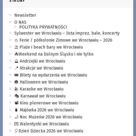
STRONY
Newsletter
O NAS
POLITYKA PRYWATNOŚCI
Sylwester we Wrocławiu – lista imprez, bale, koncerty
⛄️ Ferie / półkolonie Zimowe we Wrocławiu – 2026
⛱️ Plaże i beach bary we Wrocławiu
⛺️Weekend na Dolnym Śląsku i nie tylko
🔮 Andrzejki we Wrocławiu
📍 Atrakcje we Wrocławiu
🎟️ Bilety na wydarzenia we Wrocławiu
🎃 Halloween we Wrocławiu
🎤 Karaoke we Wrocławiu
🎭 Karnawał we Wrocławiu
📽️ Kino plenerowe we Wrocławiu
🧳 Majówka 2026 we Wrocławiu
🌙 Noc Muzeów 2026 we Wrocławiu
💌 Walentynki we Wrocławiu
🎈Dzień Dziecka 2026 we Wrocławiu