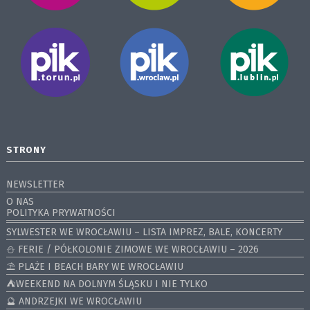
STRONY
NEWSLETTER
O NAS
POLITYKA PRYWATNOŚCI
SYLWESTER WE WROCŁAWIU – LISTA IMPREZ, BALE, KONCERTY
⛄️ FERIE / PÓŁKOLONIE ZIMOWE WE WROCŁAWIU – 2026
⛱️ PLAŻE I BEACH BARY WE WROCŁAWIU
⛺️WEEKEND NA DOLNYM ŚLĄSKU I NIE TYLKO
🔮 ANDRZEJKI WE WROCŁAWIU