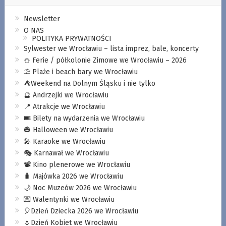
Newsletter
O NAS
POLITYKA PRYWATNOŚCI
Sylwester we Wrocławiu – lista imprez, bale, koncerty
⛄️ Ferie / półkolonie Zimowe we Wrocławiu – 2026
⛱️ Plaże i beach bary we Wrocławiu
⛺️Weekend na Dolnym Śląsku i nie tylko
🔮 Andrzejki we Wrocławiu
📍 Atrakcje we Wrocławiu
🎟️ Bilety na wydarzenia we Wrocławiu
🎃 Halloween we Wrocławiu
🎤 Karaoke we Wrocławiu
🎭 Karnawał we Wrocławiu
📽️ Kino plenerowe we Wrocławiu
🧳 Majówka 2026 we Wrocławiu
🌙 Noc Muzeów 2026 we Wrocławiu
💌 Walentynki we Wrocławiu
🎈Dzień Dziecka 2026 we Wrocławiu
🌷Dzień Kobiet we Wrocławiu