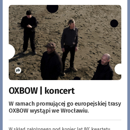
OXBOW | koncert
W ramach promującej go europejskiej trasy
OXBOW wystąpi we Wrocławiu.
W skład założonego pod koniec lat 80’ kwartetu