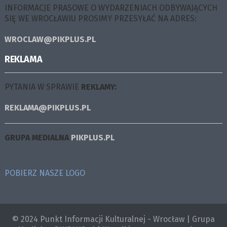
INFORMACJE PRASOWE O WYDARZENIACH ODBYWAJĄCYCH
SIĘ WE WROCŁAWIU PROSIMY PRZESYŁAĆ NA ADRES:
WROCLAW@PIKPLUS.PL
REKLAMA
PYTANIA W SPRAWIE
REKLAMY:
REKLAMA@PIKPLUS.PL
GRUPA MEDIALNA
PIKPLUS.PL
POBIERZ NASZE LOGO
© 2024 Punkt Informacji Kulturalnej - Wrocław | Grupa