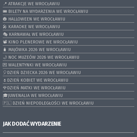
📍 ATRAKCJE WE WROCŁAWIU
🎟️ BILETY NA WYDARZENIA WE WROCŁAWIU
🎃 HALLOWEEN WE WROCŁAWIU
🎤 KARAOKE WE WROCŁAWIU
🎭 KARNAWAŁ WE WROCŁAWIU
📽️ KINO PLENEROWE WE WROCŁAWIU
🧳 MAJÓWKA 2026 WE WROCŁAWIU
🌙 NOC MUZEÓW 2026 WE WROCŁAWIU
💌 WALENTYNKI WE WROCŁAWIU
🎈DZIEŃ DZIECKA 2026 WE WROCŁAWIU
🌷DZIEŃ KOBIET WE WROCŁAWIU
🌹DZIEŃ MATKI WE WROCŁAWIU
🎓JUWENALIA WE WROCŁAWIU
🇵🇱 DZIEŃ NIEPODLEGŁOŚCI WE WROCŁAWIU
JAK DODAĆ WYDARZENIE