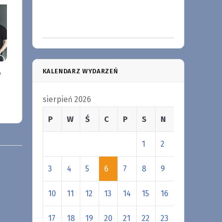
KALENDARZ WYDARZEŃ
e
sierpień 2026
P
W
Ś
C
P
S
N
1
2
3
4
5
6
7
8
9
10
11
12
13
14
15
16
17
18
19
20
21
22
23