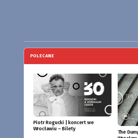
POLECANE
Piotr Rogucki | koncert we
Wrocławiu – Bilety
The Dump