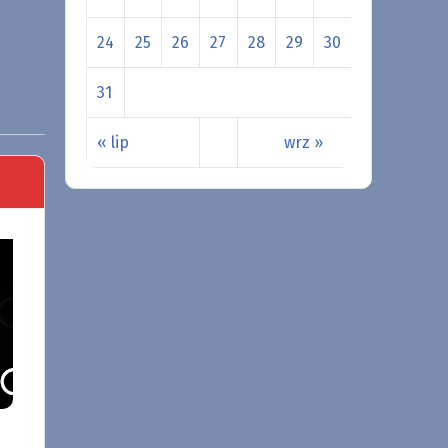
24
25
26
27
28
29
30
31
« lip
wrz »