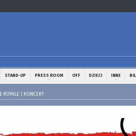
STAND-UP
PRESS ROOM
OFF
DZIECI
INNE
BI
E ROYALE | KONCERT