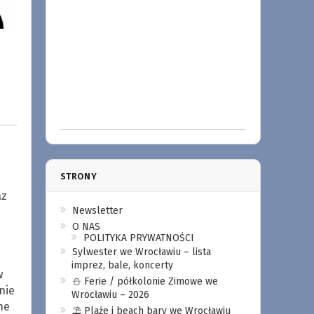
STRONY
az
Newsletter
O NAS
POLITYKA PRYWATNOŚCI
Sylwester we Wrocławiu – lista
imprez, bale, koncerty
w
⛄️ Ferie / półkolonie Zimowe we
nie
Wrocławiu – 2026
he
⛱️ Plaże i beach bary we Wrocławiu