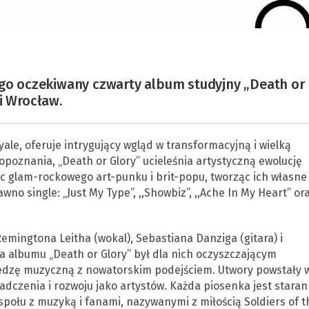
ugo oczekiwany czwarty album studyjny „Death or
i Wrocław.
ale, oferuje intrygujący wgląd w transformacyjną i wielką
poznania, „Death or Glory” ucieleśnia artystyczną ewolucję
c glam-rockowego art-punku i brit-popu, tworząc ich własne
o single: „Just My Type”, ,,Showbiz”, ,,Ache In My Heart” or
 Remingtona Leitha (wokal), Sebastiana Danziga (gitara) i
a albumu „Death or Glory” był dla nich oczyszczającym
edzę muzyczną z nowatorskim podejściem. Utwory powstały 
adczenia i rozwoju jako artystów. Każda piosenka jest staran
połu z muzyką i fanami, nazywanymi z miłością Soldiers of t