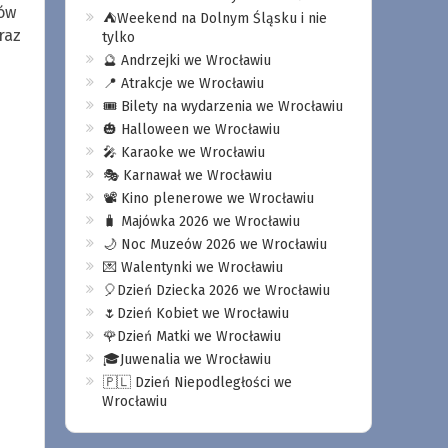
nów
⛺️Weekend na Dolnym Śląsku i nie
raz
tylko
🔮 Andrzejki we Wrocławiu
📍 Atrakcje we Wrocławiu
🎟️ Bilety na wydarzenia we Wrocławiu
🎃 Halloween we Wrocławiu
🎤 Karaoke we Wrocławiu
🎭 Karnawał we Wrocławiu
📽️ Kino plenerowe we Wrocławiu
🧳 Majówka 2026 we Wrocławiu
🌙 Noc Muzeów 2026 we Wrocławiu
💌 Walentynki we Wrocławiu
🎈Dzień Dziecka 2026 we Wrocławiu
🌷Dzień Kobiet we Wrocławiu
🌹Dzień Matki we Wrocławiu
🎓Juwenalia we Wrocławiu
🇵🇱 Dzień Niepodległości we
Wrocławiu