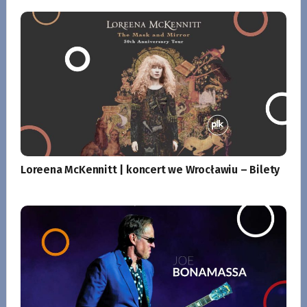
Loreena McKennitt | koncert we Wrocławiu – Bilety