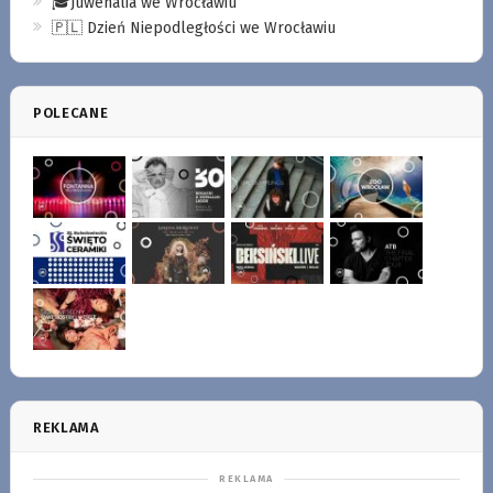
🎓Juwenalia we Wrocławiu
🇵🇱 Dzień Niepodległości we Wrocławiu
POLECANE
REKLAMA