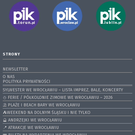
STRONY
NEWSLETTER
O NAS
POLITYKA PRYWATNOŚCI
SYLWESTER WE WROCŁAWIU – LISTA IMPREZ, BALE, KONCERTY
⛄️ FERIE / PÓŁKOLONIE ZIMOWE WE WROCŁAWIU – 2026
⛱️ PLAŻE I BEACH BARY WE WROCŁAWIU
⛺️WEEKEND NA DOLNYM ŚLĄSKU I NIE TYLKO
🔮 ANDRZEJKI WE WROCŁAWIU
📍 ATRAKCJE WE WROCŁAWIU