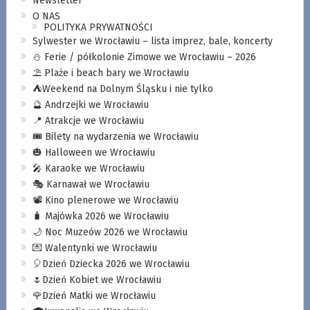
Newsletter
O NAS
POLITYKA PRYWATNOŚCI
Sylwester we Wrocławiu – lista imprez, bale, koncerty
⛄️ Ferie / półkolonie Zimowe we Wrocławiu – 2026
⛱️ Plaże i beach bary we Wrocławiu
⛺️Weekend na Dolnym Śląsku i nie tylko
🔮 Andrzejki we Wrocławiu
📍 Atrakcje we Wrocławiu
🎟️ Bilety na wydarzenia we Wrocławiu
🎃 Halloween we Wrocławiu
🎤 Karaoke we Wrocławiu
🎭 Karnawał we Wrocławiu
📽️ Kino plenerowe we Wrocławiu
🧳 Majówka 2026 we Wrocławiu
🌙 Noc Muzeów 2026 we Wrocławiu
💌 Walentynki we Wrocławiu
🎈Dzień Dziecka 2026 we Wrocławiu
🌷Dzień Kobiet we Wrocławiu
🌹Dzień Matki we Wrocławiu