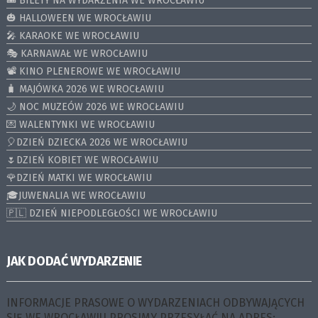
🎟️ BILETY NA WYDARZENIA WE WROCŁAWIU
🎃 HALLOWEEN WE WROCŁAWIU
🎤 KARAOKE WE WROCŁAWIU
🎭 KARNAWAŁ WE WROCŁAWIU
📽️ KINO PLENEROWE WE WROCŁAWIU
🧳 MAJÓWKA 2026 WE WROCŁAWIU
🌙 NOC MUZEÓW 2026 WE WROCŁAWIU
💌 WALENTYNKI WE WROCŁAWIU
🎈DZIEŃ DZIECKA 2026 WE WROCŁAWIU
🌷DZIEŃ KOBIET WE WROCŁAWIU
🌹DZIEŃ MATKI WE WROCŁAWIU
🎓JUWENALIA WE WROCŁAWIU
🇵🇱 DZIEŃ NIEPODLEGŁOŚCI WE WROCŁAWIU
JAK DODAĆ WYDARZENIE
INFORMACJE PRASOWE O WYDARZENIACH ODBYWAJĄCYCH
SIĘ WE WROCŁAWIU PROSIMY PRZESYŁAĆ NA ADRES: