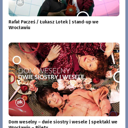
Rafał Pacześ / Łukasz Lotek | stand-up we
Wrocławiu
Dom weselny – dwie siostry i wesele | spektakl we
Wrocławiu – Bilety