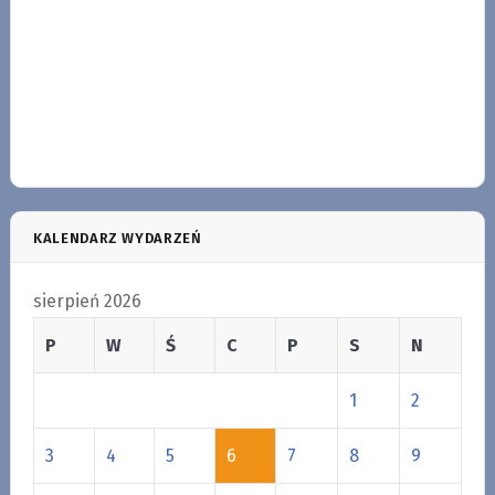
KALENDARZ WYDARZEŃ
sierpień 2026
P
W
Ś
C
P
S
N
1
2
3
4
5
6
7
8
9