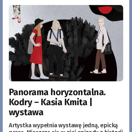
Panorama horyzontalna.
Kodry – Kasia Kmita |
wystawa
Artystka wypełnia wystawę jedną, epicką