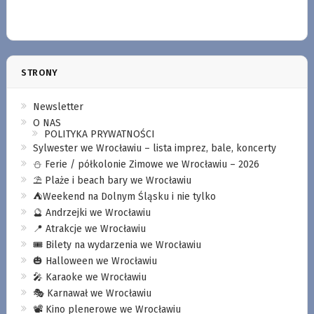
STRONY
Newsletter
O NAS
POLITYKA PRYWATNOŚCI
Sylwester we Wrocławiu – lista imprez, bale, koncerty
⛄️ Ferie / półkolonie Zimowe we Wrocławiu – 2026
⛱️ Plaże i beach bary we Wrocławiu
⛺️Weekend na Dolnym Śląsku i nie tylko
🔮 Andrzejki we Wrocławiu
📍 Atrakcje we Wrocławiu
🎟️ Bilety na wydarzenia we Wrocławiu
🎃 Halloween we Wrocławiu
🎤 Karaoke we Wrocławiu
🎭 Karnawał we Wrocławiu
📽️ Kino plenerowe we Wrocławiu