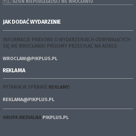
🇵🇱 DZIEŃ NIEPODLEGŁOŚCI WE WROCŁAWIU
JAK DODAĆ WYDARZENIE
INFORMACJE PRASOWE O WYDARZENIACH ODBYWAJĄCYCH
SIĘ WE WROCŁAWIU PROSIMY PRZESYŁAĆ NA ADRES:
WROCLAW@PIKPLUS.PL
REKLAMA
PYTANIA W SPRAWIE
REKLAMY:
REKLAMA@PIKPLUS.PL
GRUPA MEDIALNA
PIKPLUS.PL