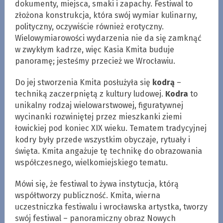
dokumenty, miejsca, smaki i zapachy. Festiwal to
złożona konstrukcja, która swój wymiar kulinarny,
polityczny, oczywiście również erotyczny.
Wielowymiarowości wydarzenia nie da się zamknąć
w zwykłym kadrze, więc Kasia Kmita buduje
panoramę; jesteśmy przecież we Wrocławiu.
Do jej stworzenia Kmita posłużyła się
kodrą
–
techniką zaczerpniętą z kultury ludowej.
Kodra
to
unikalny rodzaj wielowarstwowej, figuratywnej
wycinanki rozwiniętej przez mieszkanki ziemi
łowickiej pod koniec XIX wieku. Tematem tradycyjnej
kodry były przede wszystkim obyczaje, rytuały i
święta. Kmita angażuje tę technikę do obrazowania
współczesnego, wielkomiejskiego tematu.
Mówi się, że festiwal to żywa instytucja, którą
współtworzy publiczność. Kmita, wierna
uczestniczka festiwalu i wrocławska artystka, tworzy
swój festiwal – panoramiczny obraz Nowych