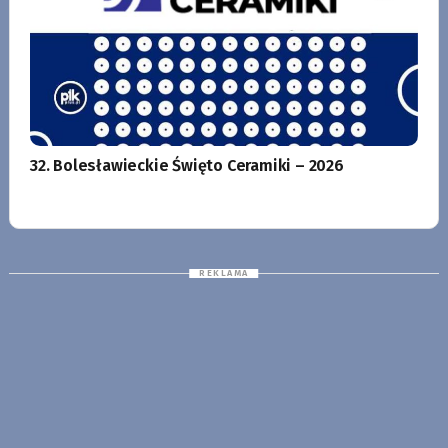
32. Bolesławieckie Święto Ceramiki – 2026