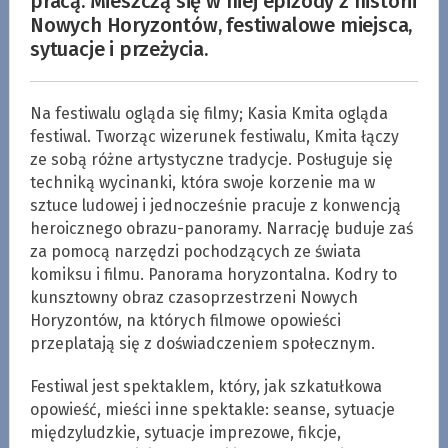
pracą. Mieszczą się w niej epizody z historii
Nowych Horyzontów, festiwalowe miejsca,
sytuacje i przeżycia.
Na festiwalu ogląda się filmy; Kasia Kmita ogląda
festiwal. Tworząc wizerunek festiwalu, Kmita łączy
ze sobą różne artystyczne tradycje. Posługuje się
techniką wycinanki, która swoje korzenie ma w
sztuce ludowej i jednocześnie pracuje z konwencją
heroicznego obrazu-panoramy. Narrację buduje zaś
za pomocą narzędzi pochodzących ze świata
komiksu i filmu. Panorama horyzontalna. Kodry to
kunsztowny obraz czasoprzestrzeni Nowych
Horyzontów, na których filmowe opowieści
przeplatają się z doświadczeniem społecznym.
Festiwal jest spektaklem, który, jak szkatułkowa
opowieść, mieści inne spektakle: seanse, sytuacje
międzyludzkie, sytuacje imprezowe, fikcje,