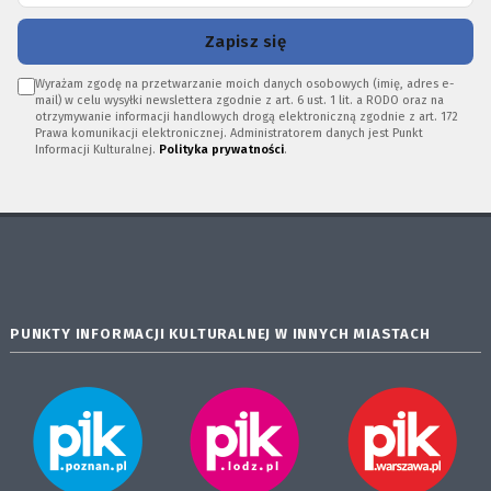
Zapisz się
Wyrażam zgodę na przetwarzanie moich danych osobowych (imię, adres e-
mail) w celu wysyłki newslettera zgodnie z art. 6 ust. 1 lit. a RODO oraz na
otrzymywanie informacji handlowych drogą elektroniczną zgodnie z art. 172
Prawa komunikacji elektronicznej. Administratorem danych jest Punkt
Informacji Kulturalnej.
Polityka prywatności
.
PUNKTY INFORMACJI KULTURALNEJ W INNYCH MIASTACH