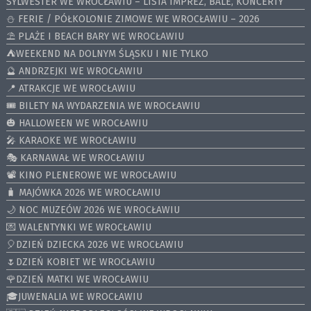
SYLWESTER WE WROCŁAWIU – LISTA IMPREZ, BALE, KONCERTY
⛄️ FERIE / PÓŁKOLONIE ZIMOWE WE WROCŁAWIU – 2026
⛱️ PLAŻE I BEACH BARY WE WROCŁAWIU
⛺️WEEKEND NA DOLNYM ŚLĄSKU I NIE TYLKO
🔮 ANDRZEJKI WE WROCŁAWIU
📍 ATRAKCJE WE WROCŁAWIU
🎟️ BILETY NA WYDARZENIA WE WROCŁAWIU
🎃 HALLOWEEN WE WROCŁAWIU
🎤 KARAOKE WE WROCŁAWIU
🎭 KARNAWAŁ WE WROCŁAWIU
📽️ KINO PLENEROWE WE WROCŁAWIU
🧳 MAJÓWKA 2026 WE WROCŁAWIU
🌙 NOC MUZEÓW 2026 WE WROCŁAWIU
💌 WALENTYNKI WE WROCŁAWIU
🎈DZIEŃ DZIECKA 2026 WE WROCŁAWIU
🌷DZIEŃ KOBIET WE WROCŁAWIU
🌹DZIEŃ MATKI WE WROCŁAWIU
🎓JUWENALIA WE WROCŁAWIU