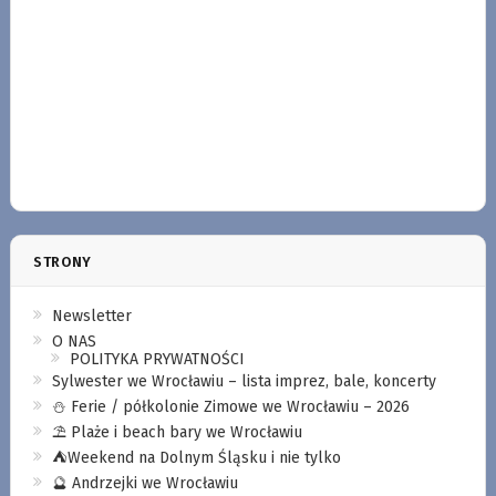
STRONY
Newsletter
O NAS
POLITYKA PRYWATNOŚCI
Sylwester we Wrocławiu – lista imprez, bale, koncerty
⛄️ Ferie / półkolonie Zimowe we Wrocławiu – 2026
⛱️ Plaże i beach bary we Wrocławiu
⛺️Weekend na Dolnym Śląsku i nie tylko
🔮 Andrzejki we Wrocławiu