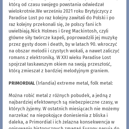
którą od czasu swojego powstania odwiedzał
wielokrotnie.We wrześniu 2021 roku Brytyjczycy z
Paradise Lost po raz kolejny zawitali do Polski i po
raz kolejny przekonali się, że polscy fani ich
uwielbiają.Nick Holmes i Greg Mackintosh, czyli
główne siły twórcze kapeli, poprowadzili jej muzykę
przez gęsty doom i death, by w latach 90. wkroczyć
na obszar melodii i czystych wokali, a nawet zaliczyć
romans z elektroniką. W XXI wieku Paradise Lost
spojrzał łaskawszym okiem na swoją przeszłość,
którą zmieszał z bardziej melodyjnym graniem.
PRIMORDIAL
(Irlandia) extreme metal, folk metal:
Można robić metal z różnych pobudek, a jedną z
najbardziej efektownych są niebezpieczne czasy, w
których żyjemy. W ostatnich miesiącach nie możemy
narzekać na niepokojące doniesienia z bliska i
daleka, a Primordial i ich żelazna konsekwencja w
opisywaniu historycznych zmagań Europy pasują do