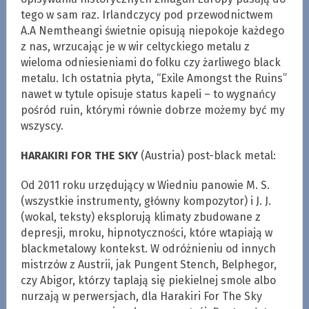
tego w sam raz. Irlandczycy pod przewodnictwem
A.A Nemtheangi świetnie opisują niepokoje każdego
z nas, wrzucając je w wir celtyckiego metalu z
wieloma odniesieniami do folku czy żarliwego black
metalu. Ich ostatnia płyta, “Exile Amongst the Ruins”
nawet w tytule opisuje status kapeli – to wygnańcy
pośród ruin, którymi równie dobrze możemy być my
wszyscy.
HARAKIRI FOR THE SKY
(Austria) post-black metal:
Od 2011 roku urzędujący w Wiedniu panowie M. S.
(wszystkie instrumenty, główny kompozytor) i J. J.
(wokal, teksty) eksplorują klimaty zbudowane z
depresji, mroku, hipnotyczności, które wtapiają w
blackmetalowy kontekst. W odróżnieniu od innych
mistrzów z Austrii, jak Pungent Stench, Belphegor,
czy Abigor, którzy taplają się piekielnej smole albo
nurzają w perwersjach, dla Harakiri For The Sky