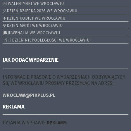
💌 WALENTYNKI WE WROCŁAWIU
🎈DZIEŃ DZIECKA 2026 WE WROCŁAWIU
🌷DZIEŃ KOBIET WE WROCŁAWIU
🌹DZIEŃ MATKI WE WROCŁAWIU
🎓JUWENALIA WE WROCŁAWIU
🇵🇱 DZIEŃ NIEPODLEGŁOŚCI WE WROCŁAWIU
JAK DODAĆ WYDARZENIE
INFORMACJE PRASOWE O WYDARZENIACH ODBYWAJĄCYCH
SIĘ WE WROCŁAWIU PROSIMY PRZESYŁAĆ NA ADRES:
WROCLAW@PIKPLUS.PL
REKLAMA
PYTANIA W SPRAWIE
REKLAMY: