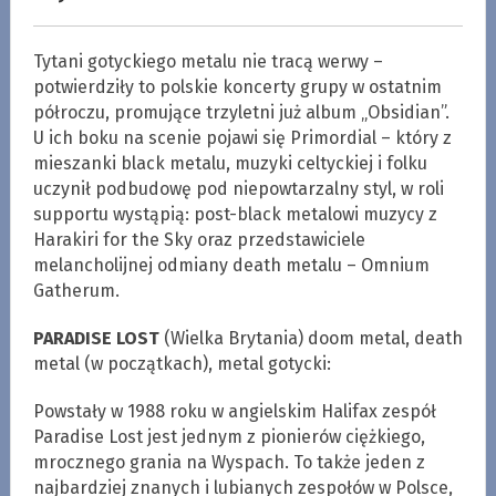
Tytani gotyckiego metalu nie tracą werwy –
potwierdziły to polskie koncerty grupy w ostatnim
półroczu, promujące trzyletni już album „Obsidian”.
U ich boku na scenie pojawi się Primordial – który z
mieszanki black metalu, muzyki celtyckiej i folku
uczynił podbudowę pod niepowtarzalny styl, w roli
supportu wystąpią: post-black metalowi muzycy z
Harakiri for the Sky oraz przedstawiciele
melancholijnej odmiany death metalu – Omnium
Gatherum.
PARADISE LOST
(Wielka Brytania) doom metal, death
metal (w początkach), metal gotycki:
Powstały w 1988 roku w angielskim Halifax zespół
Paradise Lost jest jednym z pionierów ciężkiego,
mrocznego grania na Wyspach. To także jeden z
najbardziej znanych i lubianych zespołów w Polsce,