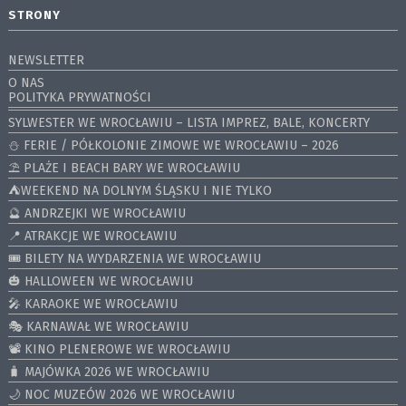
STRONY
NEWSLETTER
O NAS
POLITYKA PRYWATNOŚCI
SYLWESTER WE WROCŁAWIU – LISTA IMPREZ, BALE, KONCERTY
⛄️ FERIE / PÓŁKOLONIE ZIMOWE WE WROCŁAWIU – 2026
⛱️ PLAŻE I BEACH BARY WE WROCŁAWIU
⛺️WEEKEND NA DOLNYM ŚLĄSKU I NIE TYLKO
🔮 ANDRZEJKI WE WROCŁAWIU
📍 ATRAKCJE WE WROCŁAWIU
🎟️ BILETY NA WYDARZENIA WE WROCŁAWIU
🎃 HALLOWEEN WE WROCŁAWIU
🎤 KARAOKE WE WROCŁAWIU
🎭 KARNAWAŁ WE WROCŁAWIU
📽️ KINO PLENEROWE WE WROCŁAWIU
🧳 MAJÓWKA 2026 WE WROCŁAWIU
🌙 NOC MUZEÓW 2026 WE WROCŁAWIU