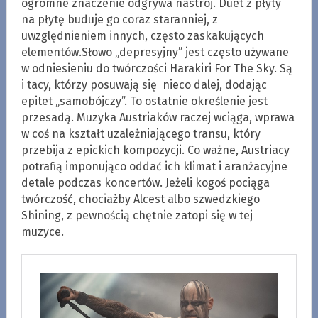
ogromne znaczenie odgrywa nastrój. Duet z płyty
na płytę buduje go coraz staranniej, z
uwzględnieniem innych, często zaskakujących
elementów.Słowo „depresyjny” jest często używane
w odniesieniu do twórczości Harakiri For The Sky. Są
i tacy, którzy posuwają się nieco dalej, dodając
epitet „samobójczy”. To ostatnie określenie jest
przesadą. Muzyka Austriaków raczej wciąga, wprawa
w coś na kształt uzależniającego transu, który
przebija z epickich kompozycji. Co ważne, Austriacy
potrafią imponująco oddać ich klimat i aranżacyjne
detale podczas koncertów. Jeżeli kogoś pociąga
twórczość, chociażby Alcest albo szwedzkiego
Shining, z pewnością chętnie zatopi się w tej
muzyce.