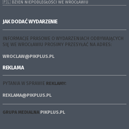
🇵🇱 DZIEŃ NIEPODLEGŁOŚCI WE WROCŁAWIU
JAK DODAĆ WYDARZENIE
INFORMACJE PRASOWE O WYDARZENIACH ODBYWAJĄCYCH
SIĘ WE WROCŁAWIU PROSIMY PRZESYŁAĆ NA ADRES:
WROCLAW@PIKPLUS.PL
REKLAMA
PYTANIA W SPRAWIE
REKLAMY:
REKLAMA@PIKPLUS.PL
GRUPA MEDIALNA
PIKPLUS.PL