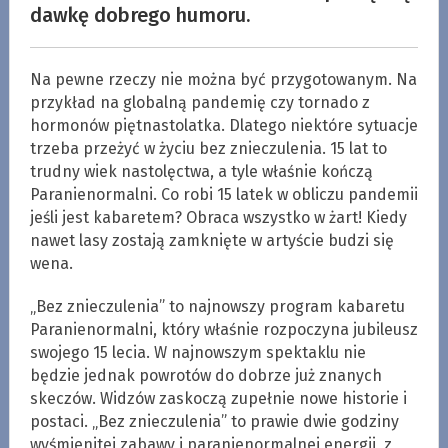
dawkę dobrego humoru.
Na pewne rzeczy nie można być przygotowanym. Na
przykład na globalną pandemię czy tornado z
hormonów piętnastolatka. Dlatego niektóre sytuacje
trzeba przeżyć w życiu bez znieczulenia. 15 lat to
trudny wiek nastolęctwa, a tyle właśnie kończą
Paranienormalni. Co robi 15 latek w obliczu pandemii
jeśli jest kabaretem? Obraca wszystko w żart! Kiedy
nawet lasy zostają zamknięte w artyście budzi się
wena.
„Bez znieczulenia” to najnowszy program kabaretu
Paranienormalni, który właśnie rozpoczyna jubileusz
swojego 15 lecia. W najnowszym spektaklu nie
będzie jednak powrotów do dobrze już znanych
skeczów. Widzów zaskoczą zupełnie nowe historie i
postaci. „Bez znieczulenia” to prawie dwie godziny
wyśmienitej zabawy i paranienormalnej energii, z