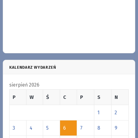
KALENDARZ WYDARZEŃ
sierpień 2026
P
W
Ś
C
P
S
N
1
2
3
4
5
6
7
8
9