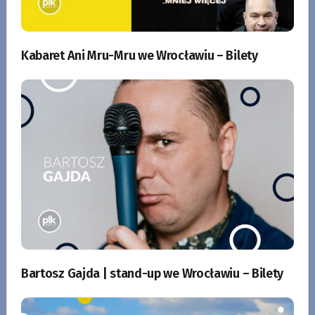
Kabaret Ani Mru-Mru we Wrocławiu – Bilety
Bartosz Gajda | stand-up we Wrocławiu – Bilety