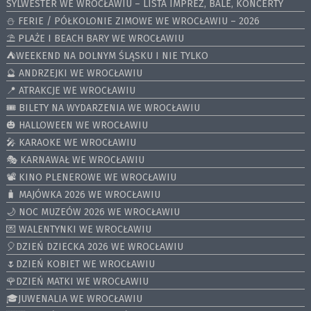
SYLWESTER WE WROCŁAWIU – LISTA IMPREZ, BALE, KONCERTY
⛄️ FERIE / PÓŁKOLONIE ZIMOWE WE WROCŁAWIU – 2026
⛱️ PLAŻE I BEACH BARY WE WROCŁAWIU
⛺️WEEKEND NA DOLNYM ŚLĄSKU I NIE TYLKO
🔮 ANDRZEJKI WE WROCŁAWIU
📍 ATRAKCJE WE WROCŁAWIU
🎟️ BILETY NA WYDARZENIA WE WROCŁAWIU
🎃 HALLOWEEN WE WROCŁAWIU
🎤 KARAOKE WE WROCŁAWIU
🎭 KARNAWAŁ WE WROCŁAWIU
📽️ KINO PLENEROWE WE WROCŁAWIU
🧳 MAJÓWKA 2026 WE WROCŁAWIU
🌙 NOC MUZEÓW 2026 WE WROCŁAWIU
💌 WALENTYNKI WE WROCŁAWIU
🎈DZIEŃ DZIECKA 2026 WE WROCŁAWIU
🌷DZIEŃ KOBIET WE WROCŁAWIU
🌹DZIEŃ MATKI WE WROCŁAWIU
🎓JUWENALIA WE WROCŁAWIU