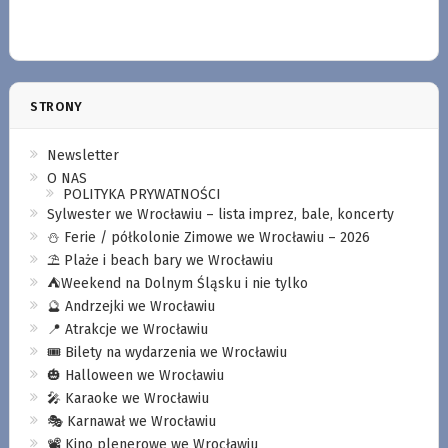
STRONY
Newsletter
O NAS
POLITYKA PRYWATNOŚCI
Sylwester we Wrocławiu – lista imprez, bale, koncerty
⛄️ Ferie / półkolonie Zimowe we Wrocławiu – 2026
⛱️ Plaże i beach bary we Wrocławiu
⛺️Weekend na Dolnym Śląsku i nie tylko
🔮 Andrzejki we Wrocławiu
📍 Atrakcje we Wrocławiu
🎟️ Bilety na wydarzenia we Wrocławiu
🎃 Halloween we Wrocławiu
🎤 Karaoke we Wrocławiu
🎭 Karnawał we Wrocławiu
📽️ Kino plenerowe we Wrocławiu