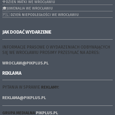
🌹DZIEŃ MATKI WE WROCŁAWIU
🎓JUWENALIA WE WROCŁAWIU
🇵🇱 DZIEŃ NIEPODLEGŁOŚCI WE WROCŁAWIU
JAK DODAĆ WYDARZENIE
INFORMACJE PRASOWE O WYDARZENIACH ODBYWAJĄCYCH
SIĘ WE WROCŁAWIU PROSIMY PRZESYŁAĆ NA ADRES:
WROCLAW@PIKPLUS.PL
REKLAMA
PYTANIA W SPRAWIE
REKLAMY:
REKLAMA@PIKPLUS.PL
GRUPA MEDIALNA
PIKPLUS.PL