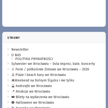
STRONY
Newsletter
O NAS
POLITYKA PRYWATNOŚCI
Sylwester we Wrocławiu – lista imprez, bale, koncerty
⛄️ Ferie / półkolonie Zimowe we Wrocławiu – 2026
⛱️ Plaże i beach bary we Wrocławiu
⛺️Weekend na Dolnym Śląsku i nie tylko
🔮 Andrzejki we Wrocławiu
📍 Atrakcje we Wrocławiu
🎟️ Bilety na wydarzenia we Wrocławiu
🎃 Halloween we Wrocławiu