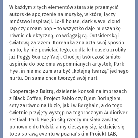
W każdym z tych elementów stara się przemycić
autorskie spojrzenie na muzykę, w której łączy
mnóstwo inspiracji. Lo-fi house, dark wave, cloud
rap czy dream pop – to wszystko daje mieszankę
równie eklektyczną, co wciągającą. Outsiderską i
światową zarazem. Koreanka znalazła swój sposób
na to, by nie powielać tego, co dla k-house’u zrobiły
już Peggy Gou czy Yaeji. Choć jej twórczość śmiało
aspiruje do poziomu wspomnianych artystek, Park
Hye Jin nie ma zamiaru być „kolejną twarzą” jednego
nurtu. On sama chce tworzyć swój nurt.
Kooperacje z Baltrą, dzielenie konsoli na imprezach
z Black Coffee, Project Pablo czy DJem Boringiem,
sety zarówno na Ibizie, jak i w Berghain, a do tego
świetnie przyjęty występ na tegorocznym Audioriver
Festival. Park Hye Jin siłą rzeczy musiała zawitać
ponownie do Polski, a my cieszymy się, iż dzieje się
to za sprawą eventu w poznańskim Projekt LAB,