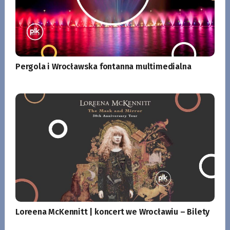
Pergola i Wrocławska fontanna multimedialna
Loreena McKennitt | koncert we Wrocławiu – Bilety