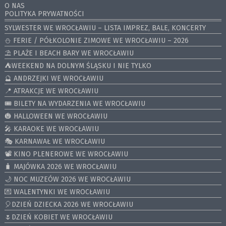
O NAS
POLITYKA PRYWATNOŚCI
SYLWESTER WE WROCŁAWIU – LISTA IMPREZ, BALE, KONCERTY
⛄️ FERIE / PÓŁKOLONIE ZIMOWE WE WROCŁAWIU – 2026
⛱️ PLAŻE I BEACH BARY WE WROCŁAWIU
⛺️WEEKEND NA DOLNYM ŚLĄSKU I NIE TYLKO
🔮 ANDRZEJKI WE WROCŁAWIU
📍 ATRAKCJE WE WROCŁAWIU
🎟️ BILETY NA WYDARZENIA WE WROCŁAWIU
🎃 HALLOWEEN WE WROCŁAWIU
🎤 KARAOKE WE WROCŁAWIU
🎭 KARNAWAŁ WE WROCŁAWIU
📽️ KINO PLENEROWE WE WROCŁAWIU
🧳 MAJÓWKA 2026 WE WROCŁAWIU
🌙 NOC MUZEÓW 2026 WE WROCŁAWIU
💌 WALENTYNKI WE WROCŁAWIU
🎈DZIEŃ DZIECKA 2026 WE WROCŁAWIU
🌷DZIEŃ KOBIET WE WROCŁAWIU