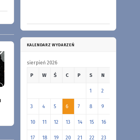
KALENDARZ WYDARZEŃ
sierpień 2026
P
W
Ś
C
P
S
N
1
2
u
3
4
5
6
7
8
9
10
11
12
13
14
15
16
17
18
19
20
21
22
23