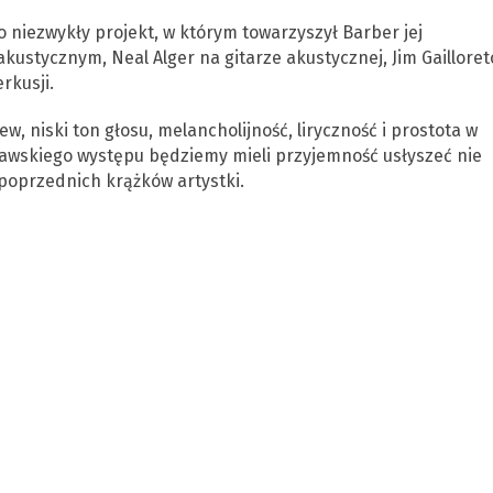
o niezwykły projekt, w którym towarzyszył Barber jej
kustycznym, Neal Alger na gitarze akustycznej, Jim Gailloret
rkusji.
w, niski ton głosu, melancholijność, liryczność i prostota w
ławskiego występu będziemy mieli przyjemność usłyszeć nie
 poprzednich krążków artystki.