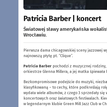
Patricia Barber | koncert
Światowej sławy amerykańska wokalistk
Wrocławiu.
Pierwsza dama chicagowskiej sceny jazzowej w
najnowszą płytę pt. “Clique”.
Patricia Barber
pochodzi z muzycznej rodziny, j
orkiestrze Glenna Millera, a jej matka śpiewała 
Bezkompromisowe podejście do muzyki, niezbad
klasyfikowaną – to cechy, które podkreślają rolę
wydała wiele albumów, z czego 3 sprzedały się
koncertowych oraz światowych festiwalach. Kied
w legendarnym klubie Green Mill Jazz Club w Ch