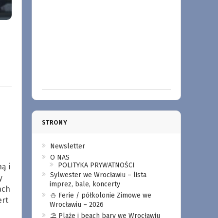
STRONY
Newsletter
O NAS
POLITYKA PRYWATNOŚCI
ą i
Sylwester we Wrocławiu – lista
y
imprez, bale, koncerty
ach
⛄️ Ferie / półkolonie Zimowe we
ert
Wrocławiu – 2026
⛱️ Plaże i beach bary we Wrocławiu