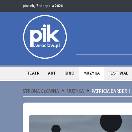
piątek, 7 sierpnia 2026
TEATR
ART
KINO
MUZYKA
FESTIWAL
STRONA GŁÓWNA
MUZYKA
PATRICIA BARBER 