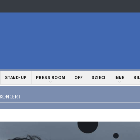
STAND-UP
PRESS ROOM
OFF
DZIECI
INNE
BI
| KONCERT