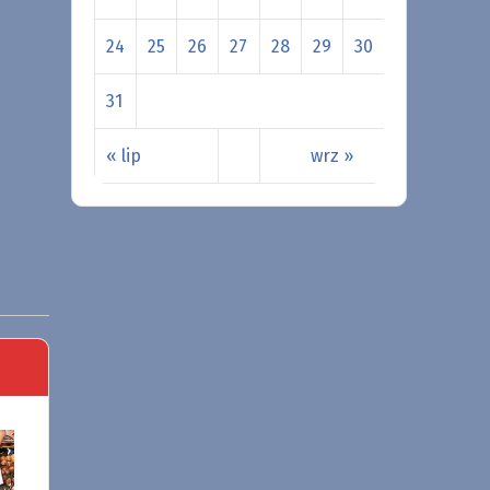
24
25
26
27
28
29
30
31
« lip
wrz »