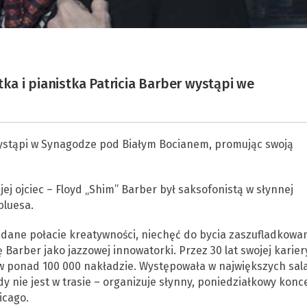
a i pianistka Patricia Barber wystąpi we
ystąpi w Synagodze pod Białym Bocianem, promując swoją
ej ojciec – Floyd „Shim” Barber był saksofonistą w słynnej
bluesa.
ane połacie kreatywności, niechęć do bycia zaszufladkowan
 Barber jako jazzowej innowatorki. Przez 30 lat swojej karier
 w ponad 100 000 nakładzie. Występowała w największych sal
y nie jest w trasie – organizuje słynny, poniedziałkowy konc
icago.