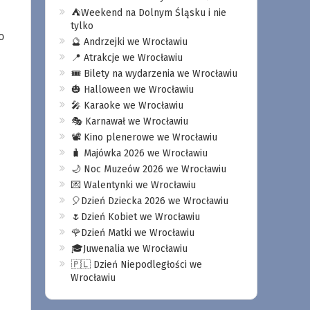
⛺️Weekend na Dolnym Śląsku i nie
tylko
o
🔮 Andrzejki we Wrocławiu
📍 Atrakcje we Wrocławiu
🎟️ Bilety na wydarzenia we Wrocławiu
🎃 Halloween we Wrocławiu
🎤 Karaoke we Wrocławiu
🎭 Karnawał we Wrocławiu
📽️ Kino plenerowe we Wrocławiu
🧳 Majówka 2026 we Wrocławiu
🌙 Noc Muzeów 2026 we Wrocławiu
💌 Walentynki we Wrocławiu
🎈Dzień Dziecka 2026 we Wrocławiu
🌷Dzień Kobiet we Wrocławiu
🌹Dzień Matki we Wrocławiu
🎓Juwenalia we Wrocławiu
🇵🇱 Dzień Niepodległości we
Wrocławiu