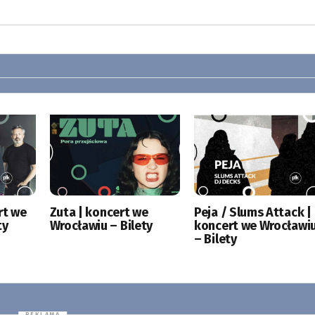
rt we
Zuta | koncert we
Peja / Slums Attack |
ty
Wrocławiu – Bilety
koncert we Wrocławi
– Bilety