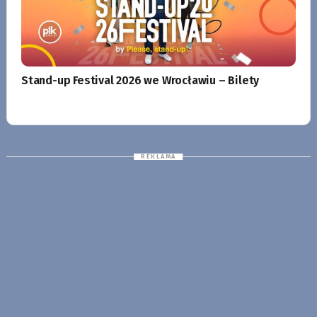
Stand-up Festival 2026 we Wrocławiu – Bilety