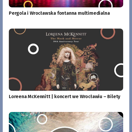
Pergola i Wrocławska fontanna multimedialna
Loreena McKennitt | koncert we Wrocławiu – Bilety