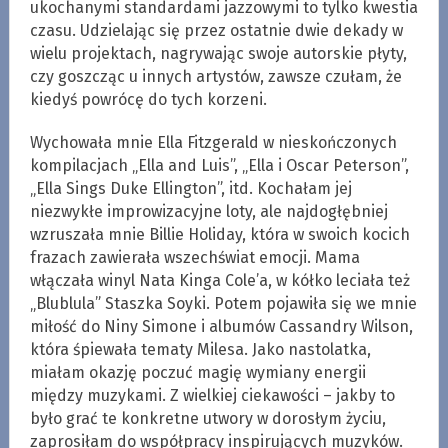
ukochanymi standardami jazzowymi to tylko kwestia
czasu. Udzielając się przez ostatnie dwie dekady w
wielu projektach, nagrywając swoje autorskie płyty,
czy goszcząc u innych artystów, zawsze czułam, że
kiedyś powrócę do tych korzeni.
Wychowała mnie Ella Fitzgerald w nieskończonych
kompilacjach „Ella and Luis”, „Ella i Oscar Peterson”,
„Ella Sings Duke Ellington”, itd. Kochałam jej
niezwykłe improwizacyjne loty, ale najdogłębniej
wzruszała mnie Billie Holiday, która w swoich kocich
frazach zawierała wszechświat emocji. Mama
włączała winyl Nata Kinga Cole’a, w kółko leciała też
„Blublula” Staszka Soyki. Potem pojawiła się we mnie
miłość do Niny Simone i albumów Cassandry Wilson,
która śpiewała tematy Milesa. Jako nastolatka,
miałam okazję poczuć magię wymiany energii
między muzykami. Z wielkiej ciekawości – jakby to
było grać te konkretne utwory w dorosłym życiu,
zaprosiłam do współpracy inspirujących muzyków.