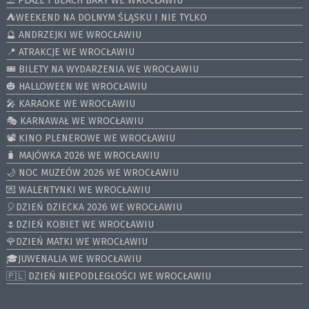
⛱️ PLAŻE I BEACH BARY WE WROCŁAWIU
⛺️WEEKEND NA DOLNYM ŚLĄSKU I NIE TYLKO
🔮 ANDRZEJKI WE WROCŁAWIU
📍 ATRAKCJE WE WROCŁAWIU
🎟️ BILETY NA WYDARZENIA WE WROCŁAWIU
🎃 HALLOWEEN WE WROCŁAWIU
🎤 KARAOKE WE WROCŁAWIU
🎭 KARNAWAŁ WE WROCŁAWIU
📽️ KINO PLENEROWE WE WROCŁAWIU
🧳 MAJÓWKA 2026 WE WROCŁAWIU
🌙 NOC MUZEÓW 2026 WE WROCŁAWIU
💌 WALENTYNKI WE WROCŁAWIU
🎈DZIEŃ DZIECKA 2026 WE WROCŁAWIU
🌷DZIEŃ KOBIET WE WROCŁAWIU
🌹DZIEŃ MATKI WE WROCŁAWIU
🎓JUWENALIA WE WROCŁAWIU
🇵🇱 DZIEŃ NIEPODLEGŁOŚCI WE WROCŁAWIU