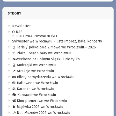
STRONY
Newsletter
O NAS
POLITYKA PRYWATNOŚCI
Sylwester we Wrocławiu – lista imprez, bale, koncerty
⛄️ Ferie / półkolonie Zimowe we Wrocławiu – 2026
⛱️ Plaże i beach bary we Wrocławiu
⛺️Weekend na Dolnym Śląsku i nie tylko
🔮 Andrzejki we Wrocławiu
📍 Atrakcje we Wrocławiu
🎟️ Bilety na wydarzenia we Wrocławiu
🎃 Halloween we Wrocławiu
🎤 Karaoke we Wrocławiu
🎭 Karnawał we Wrocławiu
📽️ Kino plenerowe we Wrocławiu
🧳 Majówka 2026 we Wrocławiu
🌙 Noc Muzeów 2026 we Wrocławiu