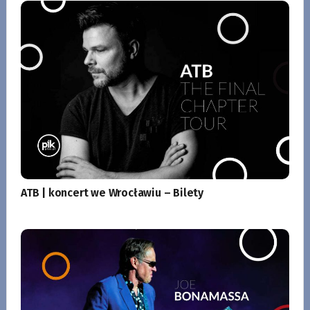
ATB | koncert we Wrocławiu – Bilety