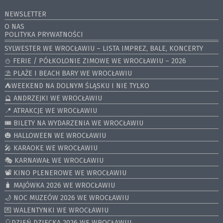
NEWSLETTER
O NAS
POLITYKA PRYWATNOŚCI
SYLWESTER WE WROCŁAWIU – LISTA IMPREZ, BALE, KONCERTY
⛄️ FERIE / PÓŁKOLONIE ZIMOWE WE WROCŁAWIU – 2026
⛱️ PLAŻE I BEACH BARY WE WROCŁAWIU
⛺️WEEKEND NA DOLNYM ŚLĄSKU I NIE TYLKO
🔮 ANDRZEJKI WE WROCŁAWIU
📍 ATRAKCJE WE WROCŁAWIU
🎟️ BILETY NA WYDARZENIA WE WROCŁAWIU
🎃 HALLOWEEN WE WROCŁAWIU
🎤 KARAOKE WE WROCŁAWIU
🎭 KARNAWAŁ WE WROCŁAWIU
📽️ KINO PLENEROWE WE WROCŁAWIU
🧳 MAJÓWKA 2026 WE WROCŁAWIU
🌙 NOC MUZEÓW 2026 WE WROCŁAWIU
💌 WALENTYNKI WE WROCŁAWIU
🎈DZIEŃ DZIECKA 2026 WE WROCŁAWIU