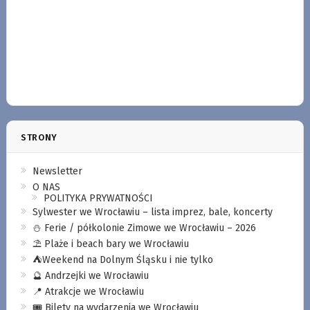
STRONY
Newsletter
O NAS
POLITYKA PRYWATNOŚCI
Sylwester we Wrocławiu – lista imprez, bale, koncerty
⛄️ Ferie / półkolonie Zimowe we Wrocławiu – 2026
⛱️ Plaże i beach bary we Wrocławiu
⛺️Weekend na Dolnym Śląsku i nie tylko
🔮 Andrzejki we Wrocławiu
📍 Atrakcje we Wrocławiu
🎟️ Bilety na wydarzenia we Wrocławiu