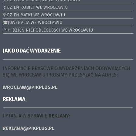
🌷DZIEŃ KOBIET WE WROCŁAWIU
🌹DZIEŃ MATKI WE WROCŁAWIU
🎓JUWENALIA WE WROCŁAWIU
🇵🇱 DZIEŃ NIEPODLEGŁOŚCI WE WROCŁAWIU
JAK DODAĆ WYDARZENIE
INFORMACJE PRASOWE O WYDARZENIACH ODBYWAJĄCYCH
SIĘ WE WROCŁAWIU PROSIMY PRZESYŁAĆ NA ADRES:
WROCLAW@PIKPLUS.PL
REKLAMA
PYTANIA W SPRAWIE
REKLAMY:
REKLAMA@PIKPLUS.PL