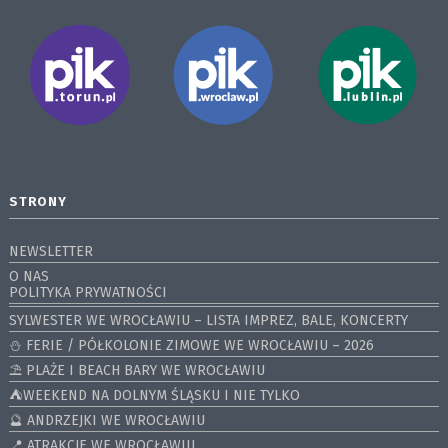
STRONY
NEWSLETTER
O NAS
POLITYKA PRYWATNOŚCI
SYLWESTER WE WROCŁAWIU – LISTA IMPREZ, BALE, KONCERTY
⛄️ FERIE / PÓŁKOLONIE ZIMOWE WE WROCŁAWIU – 2026
⛱️ PLAŻE I BEACH BARY WE WROCŁAWIU
⛺️WEEKEND NA DOLNYM ŚLĄSKU I NIE TYLKO
🔮 ANDRZEJKI WE WROCŁAWIU
📍 ATRAKCJE WE WROCŁAWIU