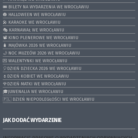
🎟️ BILETY NA WYDARZENIA WE WROCŁAWIU
🎃 HALLOWEEN WE WROCŁAWIU
🎤 KARAOKE WE WROCŁAWIU
🎭 KARNAWAŁ WE WROCŁAWIU
📽️ KINO PLENEROWE WE WROCŁAWIU
🧳 MAJÓWKA 2026 WE WROCŁAWIU
🌙 NOC MUZEÓW 2026 WE WROCŁAWIU
💌 WALENTYNKI WE WROCŁAWIU
🎈DZIEŃ DZIECKA 2026 WE WROCŁAWIU
🌷DZIEŃ KOBIET WE WROCŁAWIU
🌹DZIEŃ MATKI WE WROCŁAWIU
🎓JUWENALIA WE WROCŁAWIU
🇵🇱 DZIEŃ NIEPODLEGŁOŚCI WE WROCŁAWIU
JAK DODAĆ WYDARZENIE