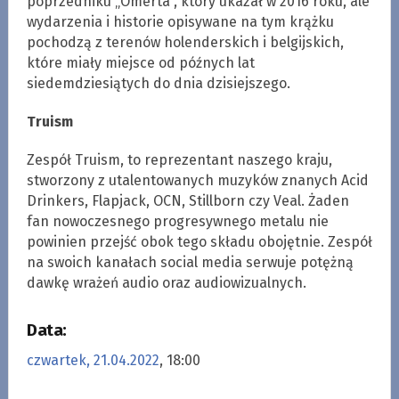
poprzedniku „Omerta”, który ukazał w 2016 roku, ale
wydarzenia i historie opisywane na tym krążku
pochodzą z terenów holenderskich i belgijskich,
które miały miejsce od późnych lat
siedemdziesiątych do dnia dzisiejszego.
Truism
Zespół Truism, to reprezentant naszego kraju,
stworzony z utalentowanych muzyków znanych Acid
Drinkers, Flapjack, OCN, Stillborn czy Veal. Żaden
fan nowoczesnego progresywnego metalu nie
powinien przejść obok tego składu obojętnie. Zespół
na swoich kanałach social media serwuje potężną
dawkę wrażeń audio oraz audiowizualnych.
Data:
czwartek, 21.04.2022
, 18:00