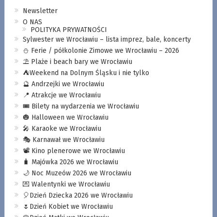
Newsletter
O NAS
POLITYKA PRYWATNOŚCI
Sylwester we Wrocławiu – lista imprez, bale, koncerty
⛄️ Ferie / półkolonie Zimowe we Wrocławiu – 2026
⛱️ Plaże i beach bary we Wrocławiu
⛺️Weekend na Dolnym Śląsku i nie tylko
🔮 Andrzejki we Wrocławiu
📍 Atrakcje we Wrocławiu
🎟️ Bilety na wydarzenia we Wrocławiu
🎃 Halloween we Wrocławiu
🎤 Karaoke we Wrocławiu
🎭 Karnawał we Wrocławiu
📽️ Kino plenerowe we Wrocławiu
🧳 Majówka 2026 we Wrocławiu
🌙 Noc Muzeów 2026 we Wrocławiu
💌 Walentynki we Wrocławiu
🎈Dzień Dziecka 2026 we Wrocławiu
🌷Dzień Kobiet we Wrocławiu