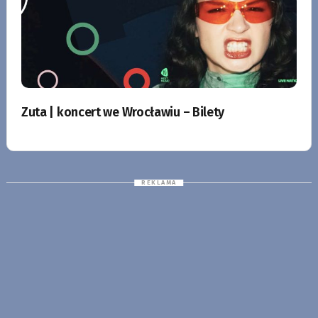
Zuta | koncert we Wrocławiu – Bilety