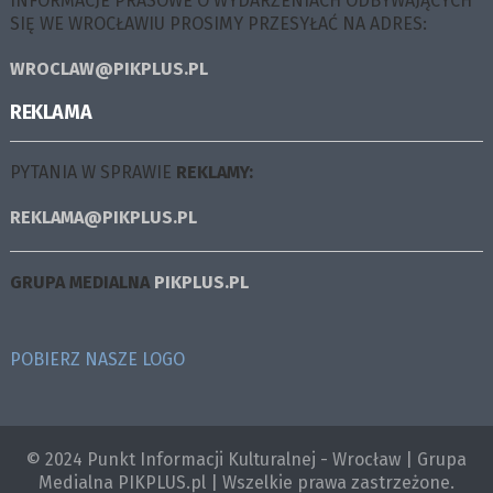
INFORMACJE PRASOWE O WYDARZENIACH ODBYWAJĄCYCH
SIĘ WE WROCŁAWIU PROSIMY PRZESYŁAĆ NA ADRES:
WROCLAW@PIKPLUS.PL
REKLAMA
PYTANIA W SPRAWIE
REKLAMY:
REKLAMA@PIKPLUS.PL
GRUPA MEDIALNA
PIKPLUS.PL
POBIERZ NASZE LOGO
© 2024 Punkt Informacji Kulturalnej - Wrocław | Grupa
Medialna PIKPLUS.pl | Wszelkie prawa zastrzeżone.