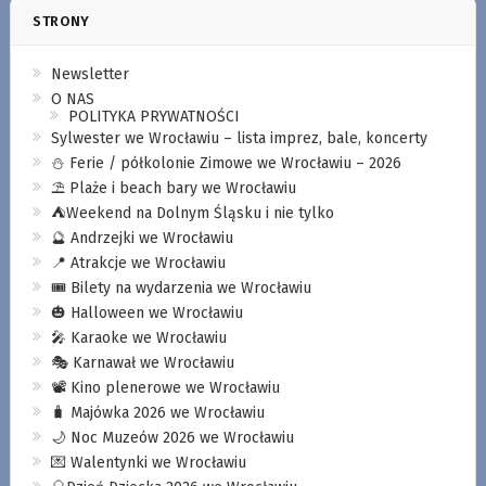
STRONY
Newsletter
O NAS
POLITYKA PRYWATNOŚCI
Sylwester we Wrocławiu – lista imprez, bale, koncerty
⛄️ Ferie / półkolonie Zimowe we Wrocławiu – 2026
⛱️ Plaże i beach bary we Wrocławiu
⛺️Weekend na Dolnym Śląsku i nie tylko
🔮 Andrzejki we Wrocławiu
📍 Atrakcje we Wrocławiu
🎟️ Bilety na wydarzenia we Wrocławiu
🎃 Halloween we Wrocławiu
🎤 Karaoke we Wrocławiu
🎭 Karnawał we Wrocławiu
📽️ Kino plenerowe we Wrocławiu
🧳 Majówka 2026 we Wrocławiu
🌙 Noc Muzeów 2026 we Wrocławiu
💌 Walentynki we Wrocławiu