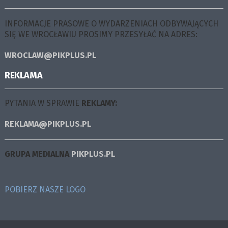
INFORMACJE PRASOWE O WYDARZENIACH ODBYWAJĄCYCH
SIĘ WE WROCŁAWIU PROSIMY PRZESYŁAĆ NA ADRES:
WROCLAW@PIKPLUS.PL
REKLAMA
PYTANIA W SPRAWIE
REKLAMY:
REKLAMA@PIKPLUS.PL
GRUPA MEDIALNA
PIKPLUS.PL
POBIERZ NASZE LOGO