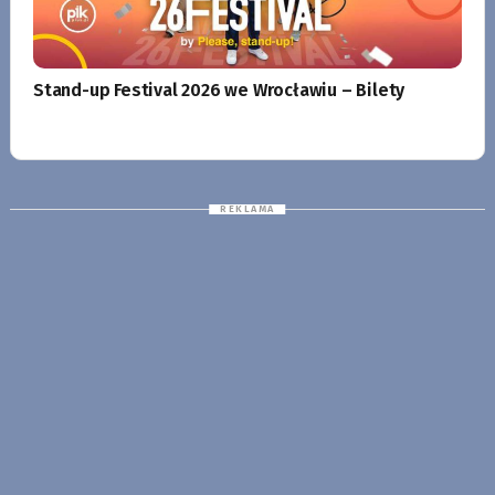
Stand-up Festival 2026 we Wrocławiu – Bilety