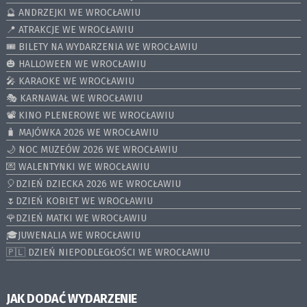
🔮 ANDRZEJKI WE WROCŁAWIU
📍 ATRAKCJE WE WROCŁAWIU
🎟️ BILETY NA WYDARZENIA WE WROCŁAWIU
🎃 HALLOWEEN WE WROCŁAWIU
🎤 KARAOKE WE WROCŁAWIU
🎭 KARNAWAŁ WE WROCŁAWIU
📽️ KINO PLENEROWE WE WROCŁAWIU
🧳 MAJÓWKA 2026 WE WROCŁAWIU
🌙 NOC MUZEÓW 2026 WE WROCŁAWIU
💌 WALENTYNKI WE WROCŁAWIU
🎈DZIEŃ DZIECKA 2026 WE WROCŁAWIU
🌷DZIEŃ KOBIET WE WROCŁAWIU
🌹DZIEŃ MATKI WE WROCŁAWIU
🎓JUWENALIA WE WROCŁAWIU
🇵🇱 DZIEŃ NIEPODLEGŁOŚCI WE WROCŁAWIU
JAK DODAĆ WYDARZENIE