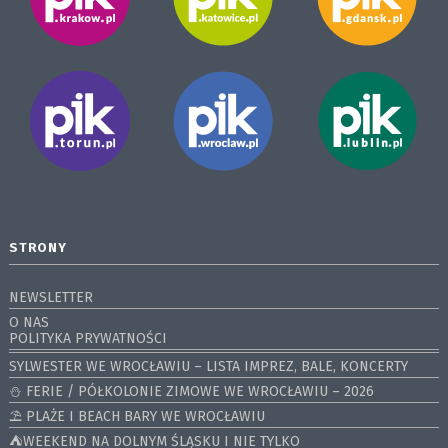
STRONY
NEWSLETTER
O NAS
POLITYKA PRYWATNOŚCI
SYLWESTER WE WROCŁAWIU – LISTA IMPREZ, BALE, KONCERTY
⛄️ FERIE / PÓŁKOLONIE ZIMOWE WE WROCŁAWIU – 2026
⛱️ PLAŻE I BEACH BARY WE WROCŁAWIU
⛺️WEEKEND NA DOLNYM ŚLĄSKU I NIE TYLKO