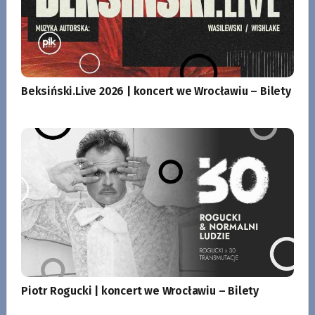
Beksiński.Live 2026 | koncert we Wrocławiu – Bilety
Piotr Rogucki | koncert we Wrocławiu – Bilety