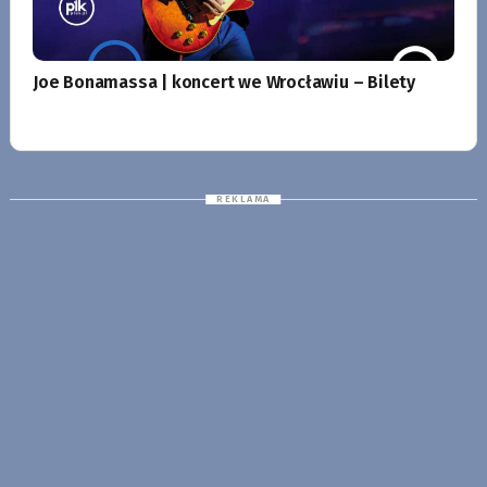
Joe Bonamassa | koncert we Wrocławiu – Bilety