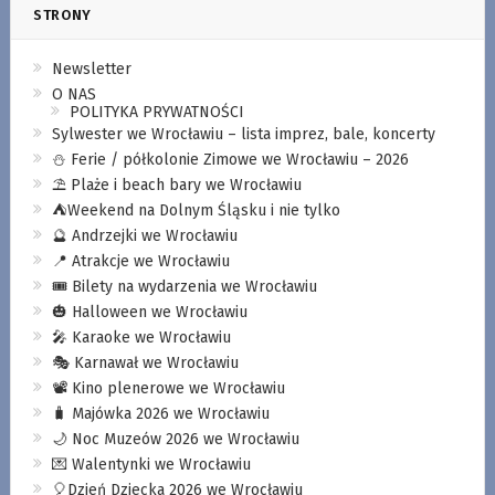
STRONY
Newsletter
O NAS
POLITYKA PRYWATNOŚCI
Sylwester we Wrocławiu – lista imprez, bale, koncerty
⛄️ Ferie / półkolonie Zimowe we Wrocławiu – 2026
⛱️ Plaże i beach bary we Wrocławiu
⛺️Weekend na Dolnym Śląsku i nie tylko
🔮 Andrzejki we Wrocławiu
📍 Atrakcje we Wrocławiu
🎟️ Bilety na wydarzenia we Wrocławiu
🎃 Halloween we Wrocławiu
🎤 Karaoke we Wrocławiu
🎭 Karnawał we Wrocławiu
📽️ Kino plenerowe we Wrocławiu
🧳 Majówka 2026 we Wrocławiu
🌙 Noc Muzeów 2026 we Wrocławiu
💌 Walentynki we Wrocławiu
🎈Dzień Dziecka 2026 we Wrocławiu