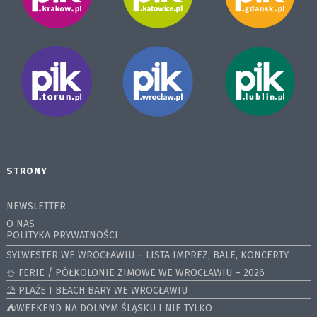
STRONY
NEWSLETTER
O NAS
POLITYKA PRYWATNOŚCI
SYLWESTER WE WROCŁAWIU – LISTA IMPREZ, BALE, KONCERTY
⛄️ FERIE / PÓŁKOLONIE ZIMOWE WE WROCŁAWIU – 2026
⛱️ PLAŻE I BEACH BARY WE WROCŁAWIU
⛺️WEEKEND NA DOLNYM ŚLĄSKU I NIE TYLKO