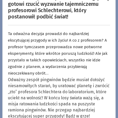
gotowi rzucić wyzwanie tajemniczemu
profesorowi Schlechterowi, który
postanowił podbić świat!
Ta odważna decyzja prowadzi do najbardziej
ekscytującej przygody w ich życiu! A co z profesorem? A
profesor tymczasem przeprowadza nowe potworne
eksperymenty, które wkrótce poruszą ludzkość! Ale jak
przystało w takich opowieściach, wszystko nie idzie
zgodnie z planem, a wydarzenia przybierają
nieoczekiwany obrót…
Odważny zespół pingwinów będzie musiał dołożyć
niesamowitych starań, by uratować planetę i zwrócić
„zło” profesora Schlechtera do laboratorium, które
uciekł na wolność! W końcu losy świata ważą się, a
misja ratowania ludzkości spada na puszyste
ramiona pingwinów. Nie przegap najbardziej
ekscytującej super przygody! Bądź w grze!