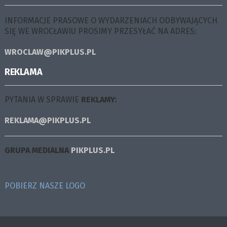
INFORMACJE PRASOWE O WYDARZENIACH ODBYWAJĄCYCH
SIĘ WE WROCŁAWIU PROSIMY PRZESYŁAĆ NA ADRES:
WROCLAW@PIKPLUS.PL
REKLAMA
PYTANIA W SPRAWIE
REKLAMY:
REKLAMA@PIKPLUS.PL
GRUPA MEDIALNA
PIKPLUS.PL
POBIERZ NASZE LOGO