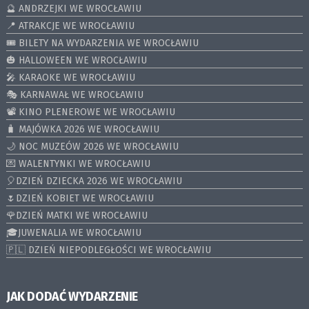
🔮 ANDRZEJKI WE WROCŁAWIU
📍 ATRAKCJE WE WROCŁAWIU
🎟️ BILETY NA WYDARZENIA WE WROCŁAWIU
🎃 HALLOWEEN WE WROCŁAWIU
🎤 KARAOKE WE WROCŁAWIU
🎭 KARNAWAŁ WE WROCŁAWIU
📽️ KINO PLENEROWE WE WROCŁAWIU
🧳 MAJÓWKA 2026 WE WROCŁAWIU
🌙 NOC MUZEÓW 2026 WE WROCŁAWIU
💌 WALENTYNKI WE WROCŁAWIU
🎈DZIEŃ DZIECKA 2026 WE WROCŁAWIU
🌷DZIEŃ KOBIET WE WROCŁAWIU
🌹DZIEŃ MATKI WE WROCŁAWIU
🎓JUWENALIA WE WROCŁAWIU
🇵🇱 DZIEŃ NIEPODLEGŁOŚCI WE WROCŁAWIU
JAK DODAĆ WYDARZENIE