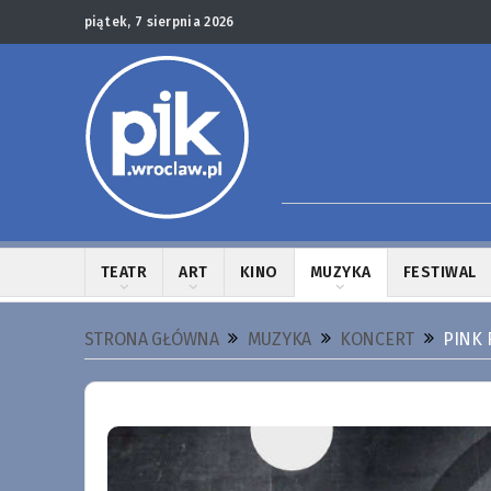
piątek, 7 sierpnia 2026
TEATR
ART
KINO
MUZYKA
FESTIWAL
STRONA GŁÓWNA
MUZYKA
KONCERT
PINK 