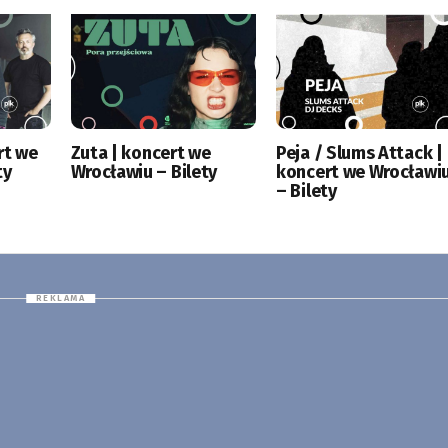
rt we
Zuta | koncert we
Peja / Slums Attack |
ty
Wrocławiu – Bilety
koncert we Wrocławi
– Bilety