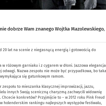
ewnie dobrze Wam znanego Wojtka Mazolewskiego,
0 lat na scenie z niegasnącą energią i gotowością do
a w różowym garniaku i z cygarem w dłoni. Jazzowa elegancja
ej odwagi. Nazwa zespołu nie może być przypadkowa, bo tak
 i wymykająca się gatunkowym ramom.
r zespołu to mieszanka klasycznej improwizacji, jazzu,
 wielu innych Swoją sceniczną charyzmą zachwycili widownię
. Chcecie konkretów? Przyjmijcie to – w 2012 roku Pink Freud
ce w holenderskim rankingu najlepszych występów festiwalu,