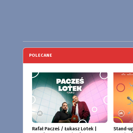
POLECANE
Rafał Pacześ / Łukasz Lotek |
Stand-up