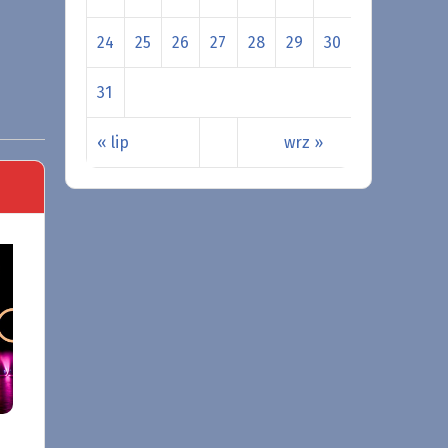
24
25
26
27
28
29
30
31
« lip
wrz »