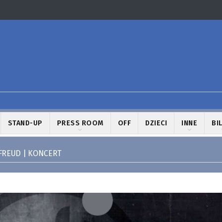
STAND-UP
PRESS ROOM
OFF
DZIECI
INNE
BI
FREUD | KONCERT