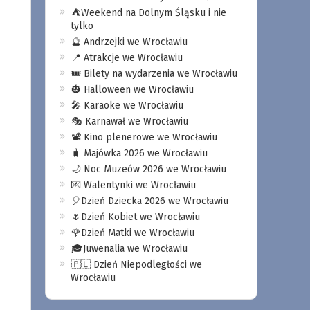
⛺️Weekend na Dolnym Śląsku i nie
tylko
🔮 Andrzejki we Wrocławiu
📍 Atrakcje we Wrocławiu
🎟️ Bilety na wydarzenia we Wrocławiu
🎃 Halloween we Wrocławiu
🎤 Karaoke we Wrocławiu
🎭 Karnawał we Wrocławiu
📽️ Kino plenerowe we Wrocławiu
🧳 Majówka 2026 we Wrocławiu
🌙 Noc Muzeów 2026 we Wrocławiu
💌 Walentynki we Wrocławiu
🎈Dzień Dziecka 2026 we Wrocławiu
🌷Dzień Kobiet we Wrocławiu
🌹Dzień Matki we Wrocławiu
🎓Juwenalia we Wrocławiu
🇵🇱 Dzień Niepodległości we
Wrocławiu