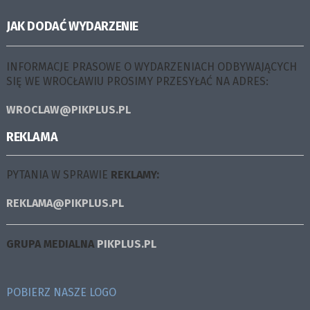
JAK DODAĆ WYDARZENIE
INFORMACJE PRASOWE O WYDARZENIACH ODBYWAJĄCYCH
SIĘ WE WROCŁAWIU PROSIMY PRZESYŁAĆ NA ADRES:
WROCLAW@PIKPLUS.PL
REKLAMA
PYTANIA W SPRAWIE
REKLAMY:
REKLAMA@PIKPLUS.PL
GRUPA MEDIALNA
PIKPLUS.PL
POBIERZ NASZE LOGO