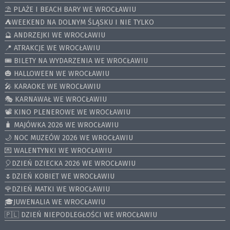
⛱️ PLAŻE I BEACH BARY WE WROCŁAWIU
⛺️WEEKEND NA DOLNYM ŚLĄSKU I NIE TYLKO
🔮 ANDRZEJKI WE WROCŁAWIU
📍 ATRAKCJE WE WROCŁAWIU
🎟️ BILETY NA WYDARZENIA WE WROCŁAWIU
🎃 HALLOWEEN WE WROCŁAWIU
🎤 KARAOKE WE WROCŁAWIU
🎭 KARNAWAŁ WE WROCŁAWIU
📽️ KINO PLENEROWE WE WROCŁAWIU
🧳 MAJÓWKA 2026 WE WROCŁAWIU
🌙 NOC MUZEÓW 2026 WE WROCŁAWIU
💌 WALENTYNKI WE WROCŁAWIU
🎈DZIEŃ DZIECKA 2026 WE WROCŁAWIU
🌷DZIEŃ KOBIET WE WROCŁAWIU
🌹DZIEŃ MATKI WE WROCŁAWIU
🎓JUWENALIA WE WROCŁAWIU
🇵🇱 DZIEŃ NIEPODLEGŁOŚCI WE WROCŁAWIU