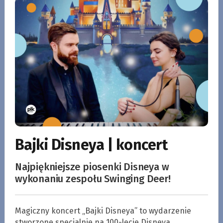
Bajki Disneya | koncert
Najpiękniejsze piosenki Disneya w
wykonaniu zespołu Swinging Deer!
Magiczny koncert „Bajki Disneya” to wydarzenie
stworzone specjalnie na 100-lecie Disneya.