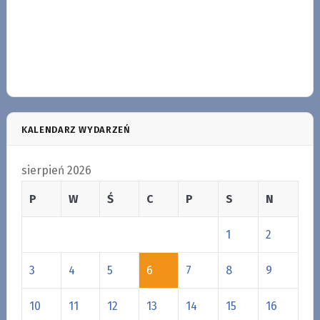
KALENDARZ WYDARZEŃ
sierpień 2026
P
W
Ś
C
P
S
N
1
2
3
4
5
6
7
8
9
10
11
12
13
14
15
16