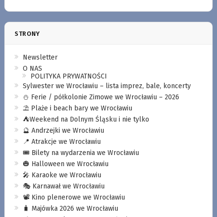
STRONY
Newsletter
O NAS
POLITYKA PRYWATNOŚCI
Sylwester we Wrocławiu – lista imprez, bale, koncerty
⛄️ Ferie / półkolonie Zimowe we Wrocławiu – 2026
⛱️ Plaże i beach bary we Wrocławiu
⛺️Weekend na Dolnym Śląsku i nie tylko
🔮 Andrzejki we Wrocławiu
📍 Atrakcje we Wrocławiu
🎟️ Bilety na wydarzenia we Wrocławiu
🎃 Halloween we Wrocławiu
🎤 Karaoke we Wrocławiu
🎭 Karnawał we Wrocławiu
📽️ Kino plenerowe we Wrocławiu
🧳 Majówka 2026 we Wrocławiu