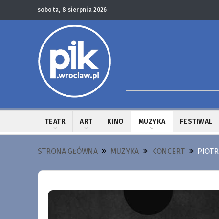
sobota, 8 sierpnia 2026
TEATR
ART
KINO
MUZYKA
FESTIWAL
STRONA GŁÓWNA
MUZYKA
KONCERT
PIOTR