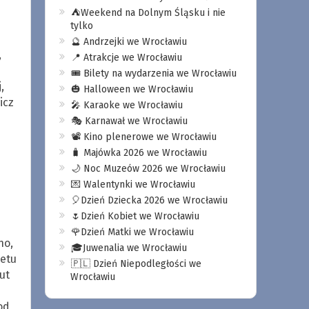
⛺️Weekend na Dolnym Śląsku i nie
tylko
🔮 Andrzejki we Wrocławiu
,
📍 Atrakcje we Wrocławiu
🎟️ Bilety na wydarzenia we Wrocławiu
,
🎃 Halloween we Wrocławiu
icz
🎤 Karaoke we Wrocławiu
🎭 Karnawał we Wrocławiu
📽️ Kino plenerowe we Wrocławiu
🧳 Majówka 2026 we Wrocławiu
🌙 Noc Muzeów 2026 we Wrocławiu
💌 Walentynki we Wrocławiu
🎈Dzień Dziecka 2026 we Wrocławiu
🌷Dzień Kobiet we Wrocławiu
🌹Dzień Matki we Wrocławiu
ho,
🎓Juwenalia we Wrocławiu
uetu
🇵🇱 Dzień Niepodległości we
ut
Wrocławiu
od