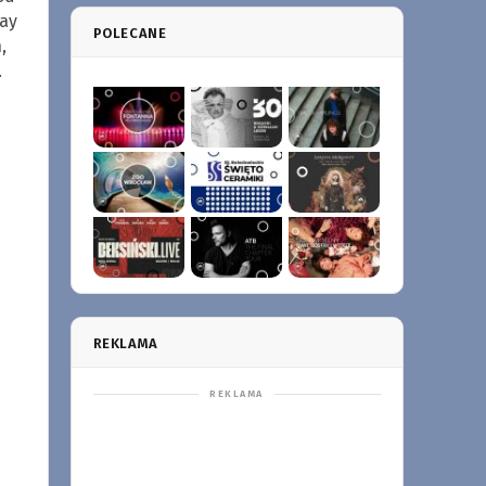
ay
POLECANE
,
.
×
RPNIA 2026
REKLAMA