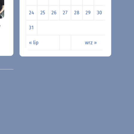
24
25
26
27
28
29
30
e
31
« lip
wrz »