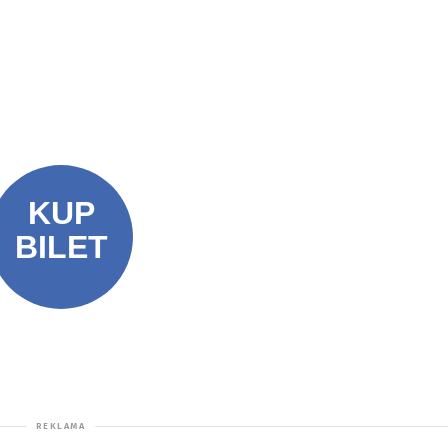
Zapisz się
twarzanie moich danych osobowych (imię,
yłki newslettera zgodnie z art. 6 ust. 1 lit. a
anie informacji handlowych drogą
 art. 172 Prawa komunikacji elektronicznej.
jest Punkt Informacji Kulturalnej.
Polityka