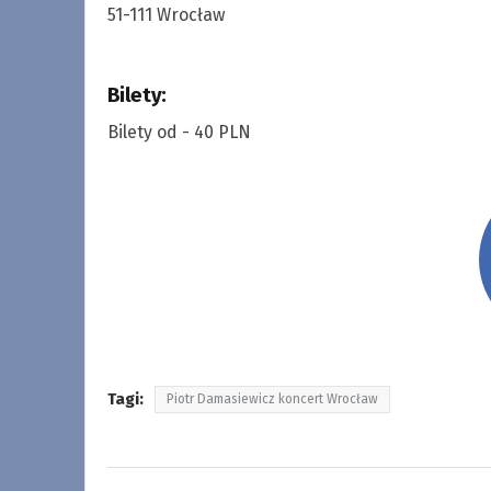
51-111 Wrocław
Bilety:
Wyrażam zgodę na prze
adres e-mail) w celu wys
Bilety od - 40 PLN
RODO oraz na otrzymyw
elektroniczną zgodnie z
Administratorem danych 
prywatności
.
Tagi:
Piotr Damasiewicz koncert Wrocław