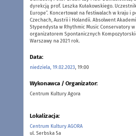
dyrekcją prof. Leszka Kułakowskiego. Uczestn
Europe”. Koncertował na festiwalach w kraju i p
Czechach, Austrii i Holandii. Absolwent Akadem
Stypendysta w Rhythmic Music Conservatory w 
organizatorem Spontanicznych Kompozytorskic
Warszawy na 2021 rok.
Data:
niedziela, 19.02.2023
, 19:00
Newslet
Wykonawca / Organizator:
kultural
Centrum Kultury Agora
Bądź na bieżąco z 
Koncerty, spektakle
Twoją skrzynkę.
Lokalizacja:
Centrum Kultury AGORA
ul. Serbska 5a