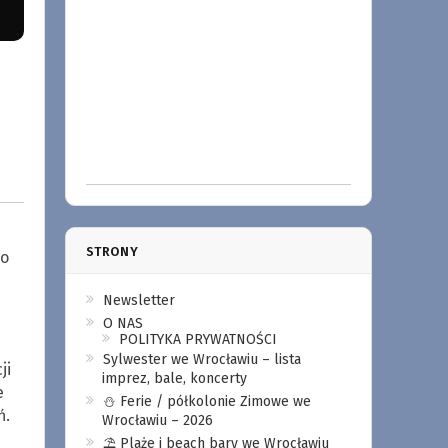
STRONY
 o
Newsletter
O NAS
POLITYKA PRYWATNOŚCI
Sylwester we Wrocławiu – lista
ji
imprez, bale, koncerty
e
⛄️ Ferie / półkolonie Zimowe we
ń.
Wrocławiu – 2026
⛱️ Plaże i beach bary we Wrocławiu