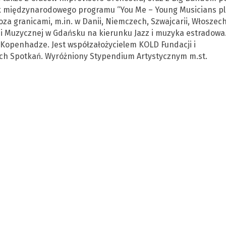
ik międzynarodowego programu “You Me – Young Musicians pl
oza granicami, m.in. w Danii, Niemczech, Szwajcarii, Włoszech
ii Muzycznej w Gdańsku na kierunku Jazz i muzyka estradowa
Kopenhadze. Jest współzałożycielem KOLD Fundacji i
h Spotkań. Wyróżniony Stypendium Artystycznym m.st.
OSTATNI NUMER · 5 SIE
ter
ny
wydarzeniami kulturalnymi!
, wystawy i bilety — prosto na