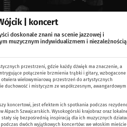
Wójcik | koncert
yści doskonale znani na scenie jazzowej i
lnym muzycznym indywidualizmem i niezależnością
stycznych przestrzeni, gdzie każdy dźwięk ma znaczenie, a
ntrygujące połączenie brzmienia trąbki i gitary, wzbogacone
i, otwiera wielowymiarową przestrzeń do artystycznych
obie duchowość i mistycyzm ze współczesnym, awangardowym
zy koncertowi, jest efektem ich spotkania podczas rezydenc
 w Alpach Szwajcarskich. Wysokogórski krajobraz oraz lokaln
 stały się bezpośrednią inspiracją dla ich muzycznych działa
ne podczas dwóch wyjątkowych koncertów: we włoskim mieście