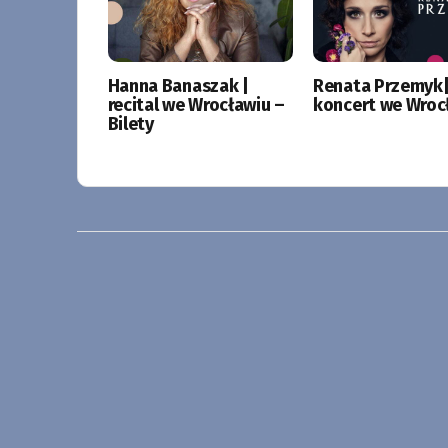
Hanna Banaszak |
Renata Przemyk
recital we Wrocławiu –
koncert we Wroc
Bilety