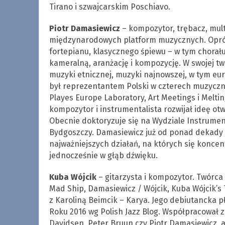
Tirano i szwajcarskim Poschiavo.
Piotr Damasiewicz
– kompozytor, trębacz, mult
międzynarodowych platform muzycznych. Oprócz 
fortepianu, klasycznego śpiewu – w tym chorału
kameralną, aranżację i kompozycję. W swojej twó
muzyki etnicznej, muzyki najnowszej, w tym e
był reprezentantem Polski w czterech muzyczn
Playes Europe Laboratory, Art Meetings i Meltin
kompozytor i instrumentalista rozwijał ideę otw
Obecnie doktoryzuje się na Wydziale Instrume
Bydgoszczy. Damasiewicz już od ponad dekady je
najważniejszych działań, na których się koncentr
jednocześnie w głąb dźwięku.
Kuba Wójcik
– gitarzysta i kompozytor. Twórca 
Mad Ship, Damasiewicz / Wójcik, Kuba Wójcik’s 
z Karoliną Beimcik – Karya. Jego debiutancka 
Roku 2016 wg Polish Jazz Blog. Współpracował z
Davidsen, Peter Bruun czy Piotr Damasiewicz, 