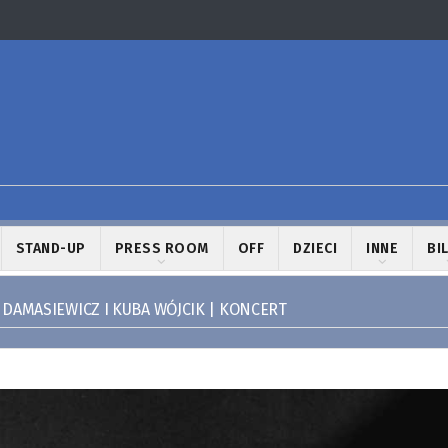
STAND-UP
PRESS ROOM
OFF
DZIECI
INNE
BI
 DAMASIEWICZ I KUBA WÓJCIK | KONCERT