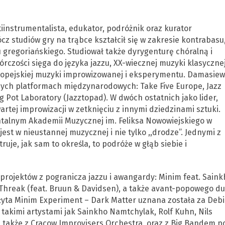
iinstrumentalista, edukator, podróżnik oraz kurator
studiów gry na trąbce kształcił się w zakresie kontrabasu
 gregoriańskiego. Studiował także dyrygenturę chóralną i
rczości sięga do języka jazzu, XX-wiecznej muzyki klasycznej
uropejskiej muzyki improwizowanej i eksperymentu. Damasiew
ych platformach międzynarodowych: Take Five Europe, Jazz
g Pot Laboratory (Jazztopad). W dwóch ostatnich jako lider,
artej improwizacji w zetknięciu z innymi dziedzinami sztuki.
ntalnym Akademii Muzycznej im. Feliksa Nowowiejskiego w
st w nieustannej muzycznej i nie tylko ,,drodze”. Jednymi z
uje, jak sam to określa, to podróże w głąb siebie i
projektów z pogranicza jazzu i awangardy: Minim feat. Saink
Threak (feat. Bruun & Davidsen), a także avant-popowego d
płyta Minim Experiment – Dark Matter uznana została za Debi
 takimi artystami jak Sainkho Namtchylak, Rolf Kuhn, Nils
a także z Cracow Improvisers Orchestra, oraz z Big Bandem p